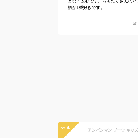
となく安心です。柄もたくさんのパ
柄が1番好きです。
全
4
no.