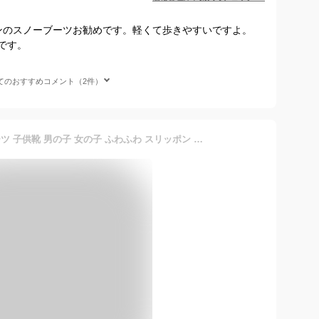
ンのスノーブーツお勧めです。軽くて歩きやすいですよ。
です。
てのおすすめコメント（2件）
キッズ靴 ブーツ スノーブーツ 子供靴 男の子 女の子 ふわふわ スリッポン キッズ ブーツ ベビーシューズ カジュアル 赤ちゃん 防寒 防水 滑り止め 16-25.9cm WJ.スタジオ