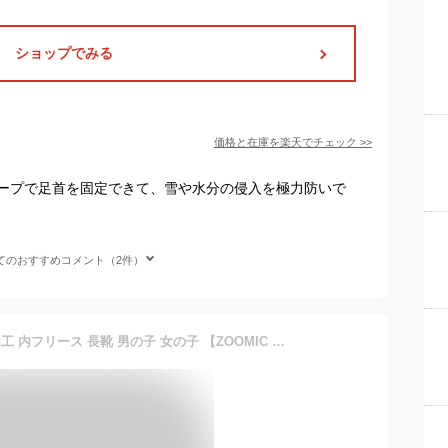
ショップでみる
価格と在庫を
楽天
でチェック
>>
ープで足首を固定できて、雪や水分の侵入を極力防いで
てのおすすめコメント（2件）
キッズ スノーブーツ 撥水加工 内フリース 長靴 男の子 女の子 【ZOOMIC UZULAND GrinLab】 ベビー スノーシューズ 滑り止め レインブーツ アニマル 動物 くま パンダ 花柄 チェック 無地 12 13 14 15 16 雪除け 防寒 保温 通園 通学 雪遊び 外遊び アウトドア