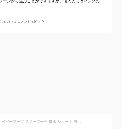
ターンから選ぶことができますが、個人的にはパンダの
てのおすすめコメント（2件）
アンパンマン ブーツ キッズ ベビーブーツ スノーブーツ 撥水 ショート 男の子 女の子 子供 靴 防寒 AP B60 B48