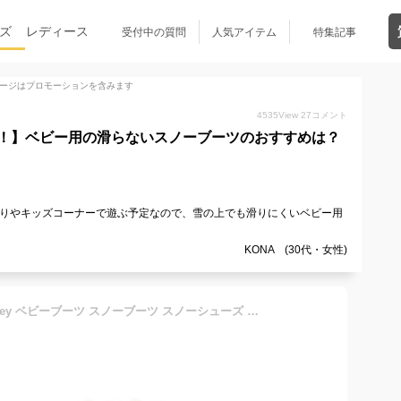
ズ
レディース
受付中の質問
人気アイテム
特集記事
ージはプロモーションを含みます
4535
View
27
コメント
！】ベビー用の滑らないスノーブーツのおすすめは？
そりやキッズコーナーで遊ぶ予定なので、雪の上でも滑りにくいベビー用
KONA (30代・女性)
【訳あり】ディズニー Disney ベビーブーツ スノーブーツ スノーシューズ ウインターシューズ ウインターブーツ 女の子 男の子 軽量 子供靴 冬靴 秋靴 撥水 ボア Daimatu Disney DS7178 あす楽対応_北海道 BOS