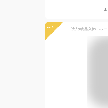
全
2
no.