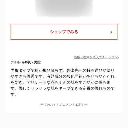
ショップでみる
価格と在庫を
楽天
でチェック
>>
アネルバ(40代・男性)
固形タイプで粉が飛び散らず、外出先への持ち運びや塗り
やすさも優秀です。有効成分の酸化亜鉛があせもやただれ
を防ぎ、デリケートな赤ちゃんの肌をすこやかに保ちま
す。優しくサラサラな肌をキープできる定番の優れもので
す。
全てのおすすめコメント
(
1
件)
>