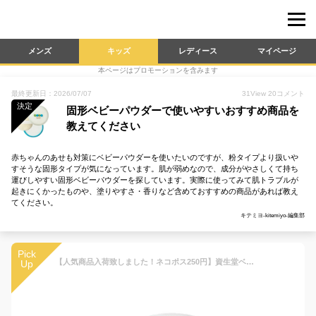
メンズ
キッズ
レディース
マイページ
本ページはプロモーションを含みます
最終更新日：2026/07/07
31
View
20
コメント
決定
固形ベビーパウダーで使いやすいおすすめ商品を
教えてください
赤ちゃんのあせも対策にベビーパウダーを使いたいのですが、粉タイプより扱いや
すそうな固形タイプが気になっています。肌が弱めなので、成分がやさしくて持ち
運びしやすい固形ベビーパウダーを探しています。実際に使ってみて肌トラブルが
起きにくかったものや、塗りやすさ・香りなど含めておすすめの商品があれば教え
てください。
キテミヨ-kitemiyo-編集部
Pick
【人気商品入荷致しました！ネコポス250円】資生堂ベビーパウダー（プレスド） 50g
Up