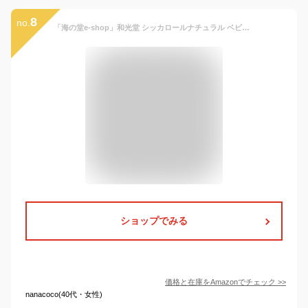
8
no.
「海の堂e-shop」和光堂 シッカロールナチュラル ベビーパウダー 無香料敏感肌用１４０ｇ (敏感肌用)
ショップでみる
価格と在庫を
Amazon
でチェック
>>
nanacoco(40代・女性)