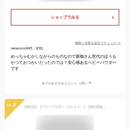
ショップでみる
価格と在庫を
楽天
でチェック
>>
nanacoco(40代・女性)
めっちゃむかしながらのものなので親御さん世代のほうも
かつておつかいだったのでは？安心感あるベビーパウダー
です
全てのおすすめコメント（2件）
3
no.
【資生堂】【ベビーパウダー（プレスド）】【資生堂認定ショップ】【医薬部外品】【Baby】【ゆうパケットパフ対応】