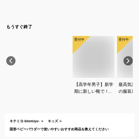
なベビーフロートや
トドアブ
足入れうきわは？
おしゃれ
は？
もうすぐ終了
受付中
受付中
【高学年男子】新学
最高気温1
期に新しい靴で！か
の服装選
っこよくておしゃれ
どいい重
なブランドスニーカ
を教えて
ーは？
キテミヨ-kitemiyo-
キッズ
固形ベビーパウダーで使いやすいおすすめ商品を教えてください