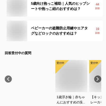
5歳向け抱っこ補助｜人気のヒップシ
44
ートや抱っこ紐のおすすめは？
回答
ベビーカーの盗難防止用鍵やエアタ
19
グなどロックのおすすめは？
回答
回答受付中の質問
受付中
受付中
1歳浮き輪｜赤ちゃ
【キッズ
んにおすすめの安全
レーカー