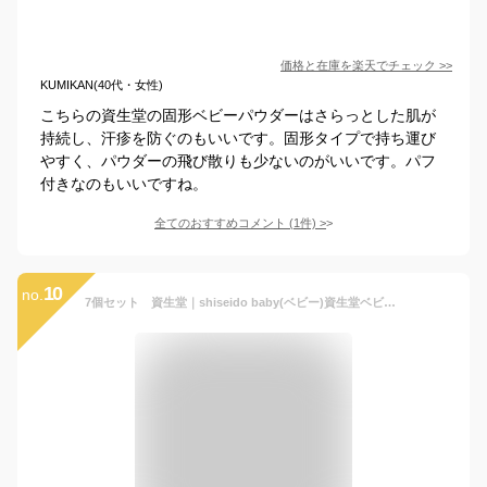
価格と在庫を
楽天
でチェック
>>
KUMIKAN(40代・女性)
こちらの資生堂の固形ベビーパウダーはさらっとした肌が
持続し、汗疹を防ぐのもいいです。固形タイプで持ち運び
やすく、パウダーの飛び散りも少ないのがいいです。パフ
付きなのもいいですね。
全てのおすすめコメント
(
1
件)
>
10
no.
7個セット 資生堂｜shiseido baby(ベビー)資生堂ベビーパウダー(プレスド)50g【医薬部外品】