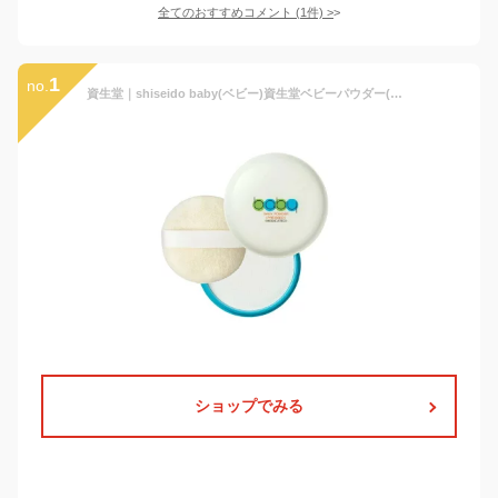
全てのおすすめコメント
(
1
件)
>
1
no.
資生堂｜shiseido baby(ベビー)資生堂ベビーパウダー(プレスド)50g【医薬部外品】
ショップでみる