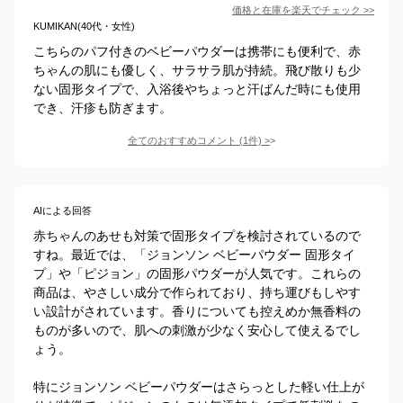
価格と在庫を
楽天
でチェック
>>
KUMIKAN(40代・女性)
こちらのパフ付きのベビーパウダーは携帯にも便利で、赤
ちゃんの肌にも優しく、サラサラ肌が持続。飛び散りも少
ない固形タイプで、入浴後やちょっと汗ばんだ時にも使用
でき、汗疹も防ぎます。
全てのおすすめコメント
(
1
件)
>
AIによる回答
赤ちゃんのあせも対策で固形タイプを検討されているので
すね。最近では、「ジョンソン ベビーパウダー 固形タイ
プ」や「ピジョン」の固形パウダーが人気です。これらの
商品は、やさしい成分で作られており、持ち運びもしやす
い設計がされています。香りについても控えめか無香料の
ものが多いので、肌への刺激が少なく安心して使えるでし
ょう。

特にジョンソン ベビーパウダーはさらっとした軽い仕上が