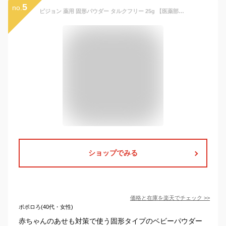
5
no.
ピジョン 薬用 固形パウダー タルクフリー 25g 【医薬部外品】 無香料 植物性パウダー 肌あれ あせも にきび ベビーパウダー
ショップでみる
価格と在庫を
楽天
でチェック
>>
ポポロろ(40代・女性)
赤ちゃんのあせも対策で使う固形タイプのベビーパウダー