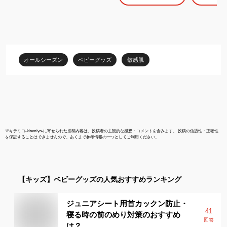
オールシーズン
ベビーグッズ
敏感肌
※
キテミヨ-kitemiyo-
に寄せられた投稿内容は、投稿者の主観的な感想・コメントを含みます。 投稿の信憑性・正確性
を保証することはできませんので、あくまで参考情報の一つとしてご利用ください。
【キッズ】
ベビーグッズ
の人気おすすめランキング
ジュニアシート用首カックン防止・
41
寝る時の前のめり対策のおすすめ
回答
は？