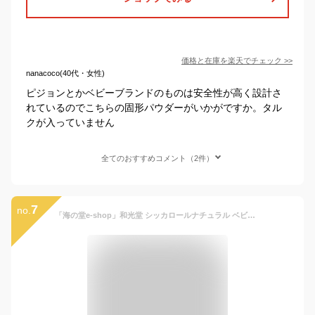
価格と在庫を
楽天
でチェック
>>
nanacoco(40代・女性)
ピジョンとかベビーブランドのものは安全性が高く設計さ
れているのでこちらの固形パウダーがいかがですか。タル
クが入っていません
全てのおすすめコメント（2件）
7
no.
「海の堂e-shop」和光堂 シッカロールナチュラル ベビーパウダー 無香料敏感肌用140g (敏感肌用)