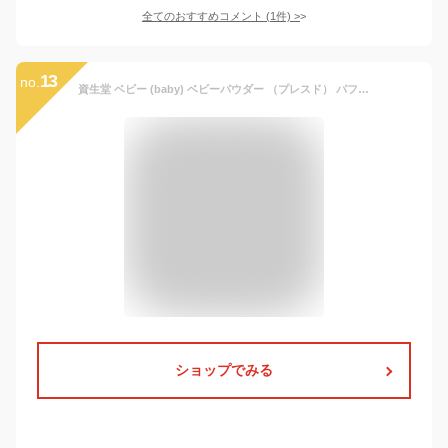
全てのおすすめコメント
(
1
件)
>
13
no.
資生堂 ベビー (baby) ベビーパウダー （プレスド） パフ付き (50g) 【SJ】
ショップでみる