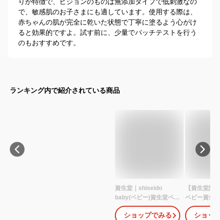
りが特徴で、ピジョンのものは無添加タイプで低刺激なの
で、敏感肌のお子さまにも適しています。使用する際は、
赤ちゃんの肌が完全に乾いた状態で丁寧に塗るよう心がけ
ると効果的ですよ。試す前に、少量でパッチテストを行う
のもおすすめです。
ランキング内で紹介されている商品
資生堂｜shiseido
【資生堂認
baby(ベビー)資生堂ベビ
ベビー資生
ーパウダー(プレス
ダー（プレ
ショップでみる
ショッ
ド)50g【医薬部外品】