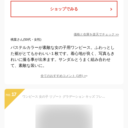
ショップでみる
価格と在庫を
楽天
でチェック
>>
桃葉さん(50代・女性)
パステルカラーが素敵な女の子用ワンピース。ふわっとし
た裾がとてもかわいい１枚です。着心地が良く、写真もき
れいに撮る事が出来ます。サンダルとうまく組み合わせ
て、素敵な装いに。
全てのおすすめコメント
(
1
件)
>
17
no.
ワンピース 女の子 リゾート グラデーション キッズ フレアワンピース 大きいサイズ 膝丈夏かわいい ノースリーブ ティアードスカート プリーツ フリル ロング 子供 丸襟 Aライン 可愛い プリンセス ガールズ オシャレ 通学 (ブルー,170) [並行輸入品]