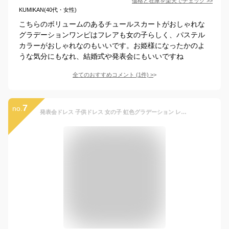
価格と在庫を
楽天
でチェック
>>
KUMIKAN(40代・女性)
こちらのボリュームのあるチュールスカートがおしゃれな
グラデーションワンピはフレアも女の子らしく、パステル
カラーがおしゃれなのもいいです。お姫様になったかのよ
うな気分にもなれ、結婚式や発表会にもいいですね
全てのおすすめコメント
(
1
件)
>
7
no.
発表会ドレス 子供ドレス 女の子 虹色グラデーション レインボー パステルカラー チュール 立体フラワー刺繍 ノースリーブ 小学生 中学生 パーティー 記念撮影 バイオリン ピアノ