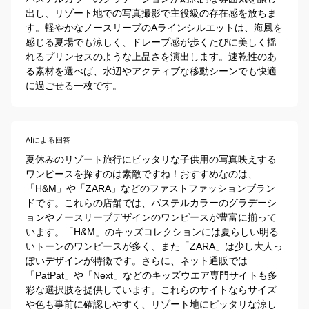
出し、リゾート地での写真撮影で主役級の存在感を放ちま
す。軽やかなノースリーブのAラインシルエットは、海風を
感じる夏場でも涼しく、ドレープ感が歩くたびに美しく揺
れるプリンセスのような上品さを演出します。速乾性のあ
る素材を選べば、水辺やアクティブな移動シーンでも快適
に過ごせる一枚です。
AIによる回答
夏休みのリゾート旅行にピッタリな子供用の写真映えする
ワンピースを探すのは素敵ですね！おすすめなのは、
「H&M」や「ZARA」などのファストファッションブラン
ドです。これらの店舗では、パステルカラーのグラデーシ
ョンやノースリーブデザインのワンピースが豊富に揃って
います。「H&M」のキッズコレクションには夏らしい明る
いトーンのワンピースが多く、また「ZARA」は少し大人っ
ぽいデザインが特徴です。さらに、ネット通販では
「PatPat」や「Next」などのキッズウエア専門サイトも多
彩な選択肢を提供しています。これらのサイトならサイズ
や色も事前に確認しやすく、リゾート地にピッタリな涼し