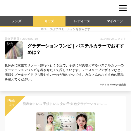
メンズ
キッズ
レディース
マイページ
本ページはプロモーションを含みます
最終更新日：2026/07/10
41
View
24
コメント
決定
グラデーションワンピ｜パステルカラーでおすす
めは？
夏休みに家族でリゾート旅行へ行く予定で、子供に写真映えするパステルカラーの
グラデーションワンピを着させたくて探しています。ノースリーブデザインなど、
海辺やプールサイドでも着やすい一枚が知りたいです。みなさんのおすすめの商品
を教えてください。
キテミヨ-kitemiyo-編集部
Pick
発表会ドレス 子供ドレス 女の子 虹色グラデーション レインボー パステルカラー チュール 立体フラワー刺繍 ノースリーブ 小学生 中学生 パーティー 記念撮影 バイオリン ピアノ
Up