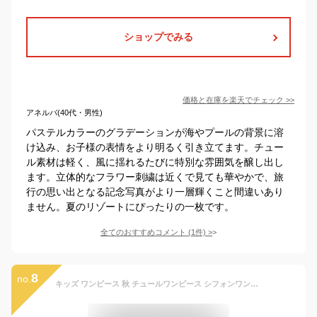
ショップでみる
価格と在庫を
楽天
でチェック
>>
アネルバ(40代・男性)
パステルカラーのグラデーションが海やプールの背景に溶
け込み、お子様の表情をより明るく引き立てます。チュー
ル素材は軽く、風に揺れるたびに特別な雰囲気を醸し出し
ます。立体的なフラワー刺繍は近くで見ても華やかで、旅
行の思い出となる記念写真がより一層輝くこと間違いあり
ません。夏のリゾートにぴったりの一枚です。
全てのおすすめコメント
(
1
件)
>
8
no.
キッズ ワンピース 秋 チュールワンピース シフォンワンピース 異素材 ワンピ ワンピース ニット 女の子 春 秋 ゆったり 可愛い ジュニア 長袖 チュール こども 子ども プリンセス ゆめかわ かわいい パステル レインボー ラメ KWEA147