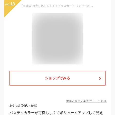
13
no.
【在庫限り!売り尽くし】チュチュスカート ワンピース コスプレ 女の子 子供 ドレス チュチュワンピース キッズ プレゼント 衣装コスチューム パニエ ボリューム チュール ダンス プリンセス 誕生日 ピアノ発表会 子供服 白 ピンク ベビー ふわふわ 半袖 コットン 綿
ショップでみる
価格と在庫を
楽天
でチェック
>>
あやなみ(20代・女性)
パステルカラーが可愛らしくてボリュームアップして見え