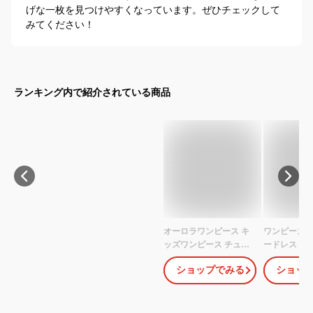
げな一枚を見つけやすくなっています。ぜひチェックして
みてください！
ランキング内で紹介されている商品
オーロラワンピース キ
ワンピース 
ッズワンピース チュー
ードレス ノ
ルレース レインボー 韓
ホルダーネッ
ショップでみる
ショッ
国子供服 キャミワンピ
ネックリボン
ース ドレス 90 100 110
ス フリル フ
120 130 女の子 誕生日
パステル 無
お祝い プレゼント 写真
ション ライ