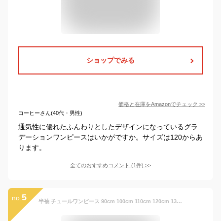
ショップでみる
価格と在庫を
Amazon
でチェック
>>
コーヒーさん(40代・男性)
通気性に優れたふんわりとしたデザインになっているグラ
デーションワンピースはいかがですか。サイズは120からあ
ります。
全てのおすすめコメント
(
1
件)
>
5
no.
半袖 チュールワンピース 90cm 100cm 110cm 120cm 130cm リブ ユニコーン ドッキングワンピース グラデーション お洒落 子供服 女の子 夏 キッズ オーロラカラー ベビー 子ども 切替 プリンセス 夢かわ