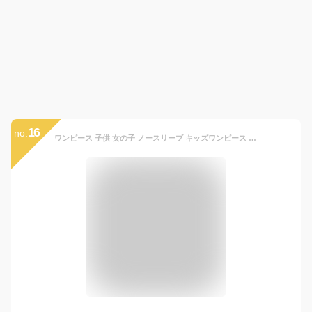
16
no.
ワンピース 子供 女の子 ノースリーブ キッズワンピース チュールワンピース 花柄 フラワー パステル リボン 子供服 キッズ ドレス チュニック フォーマル 誕生日 結婚式 七五三 ピアノ発表会 撮影 発表会 リゾート 夏ワンピ 100 110 120 130 140 150 160 170 韓国子供服