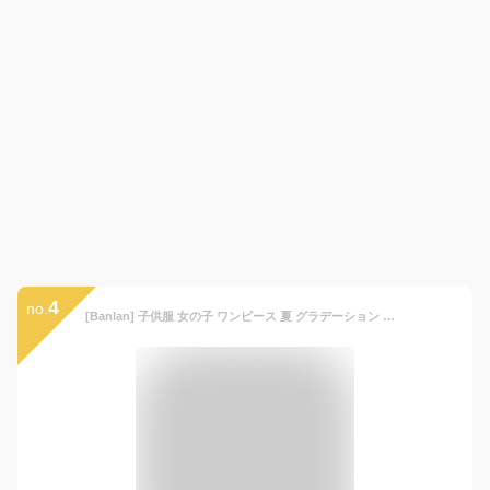
4
no.
[Banlan] 子供服 女の子 ワンピース 夏 グラデーション 半袖 パフスリーブ バックジッパー Aライン ティアード ロング キーズ 可愛い 韓国風 通学 通園 ブルー ピンク 120-170cm (JP, 身長, 160, ピンク)