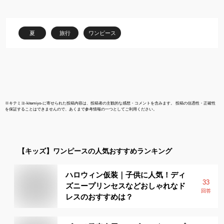
撮影 衣装 パステルカラ
2段スカート
ー
ー フローラ
夏
旅行
ワンピース
※
キテミヨ-kitemiyo-
に寄せられた投稿内容は、投稿者の主観的な感想・コメントを含みます。 投稿の信憑性・正確性
を保証することはできませんので、あくまで参考情報の一つとしてご利用ください。
【キッズ】
ワンピース
の人気おすすめランキング
ハロウィン仮装｜子供に人気！ディ
33
ズニープリンセスなどおしゃれなド
回答
レスのおすすめは？