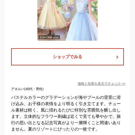
ショップでみる
価格と在庫を
楽天
でチェック
>>
アネルバ(40代・男性)
パステルカラーのグラデーションが海やプールの背景に溶
け込み、お子様の表情をより明るく引き立てます。チュー
ル素材は軽く、風に揺れるたびに特別な雰囲気を醸し出し
ます。立体的なフラワー刺繍は近くで見ても華やかで、旅
行の思い出となる記念写真がより一層輝くこと間違いあり
ません。夏のリゾートにぴったりの一枚です。