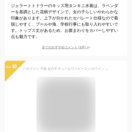
ジェラートトドラーのキッズ用タンキニ水着は、ラベンダ
ーを基調とした花柄デザインで、女の子らしいやわらかな
印象があります。上下が分かれたセパレート仕様なので着
脱しやすく、プールや海、学校行事にも取り入れやすいで
す。トップス丈があるため、お腹まわりをカバーしやすい
点も魅力です。
全てのおすすめコメント
(
1
件)
>
10
no.
ハロウィン 子供 女の子 チュールワンピース ハロウイン コスプレ 子供 キッズ チュチュドレス 精霊 プリンセス ワンピース グラデーション 虹色 学園祭 イベント 発表会 髪飾り付 5色 身長70-160