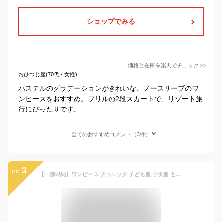
ショップでみる
価格と在庫を
楽天
でチェック
>>
おひつじ座(70代・女性)
パステルのグラデーションがきれいな、ノースリーブのワ
ンピースをおすすめ。フリルの2段スカートで、リゾート旅
行にぴったりです。
全てのおすすめコメント（3件）
3
no.
【一部即納】ワンピース チュニック 子ども服 子供服 七五三 夏服 服服 子供 ノースリーブ 女の子 子ども ベビー ドレス ベビー服 チュールスカート キッズ オシャレ かわいい 保育園 フォーマル 撮影 フラワー 花 誕生日 結婚式 お出かけ ピアノ発表会 90 100 110