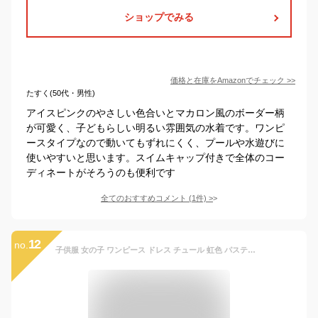
ショップでみる
価格と在庫を
Amazon
でチェック
>>
たすく(50代・男性)
アイスピンクのやさしい色合いとマカロン風のボーダー柄
が可愛く、子どもらしい明るい雰囲気の水着です。ワンピ
ースタイプなので動いてもずれにくく、プールや水遊びに
使いやすいと思います。スイムキャップ付きで全体のコー
ディネートがそろうのも便利です
全てのおすすめコメント
(
1
件)
>
12
no.
子供服 女の子 ワンピース ドレス チュール 虹色 パステル グラデーション 発表会 結婚式 誕生日 パーティー フォーマル プリンセス キッズ ジュニア ベビー ノースリーブ 夏 チュチュ おしゃれ かわいい 記念撮影 七五三 記念日 ギフト 柔らかい 涼しい