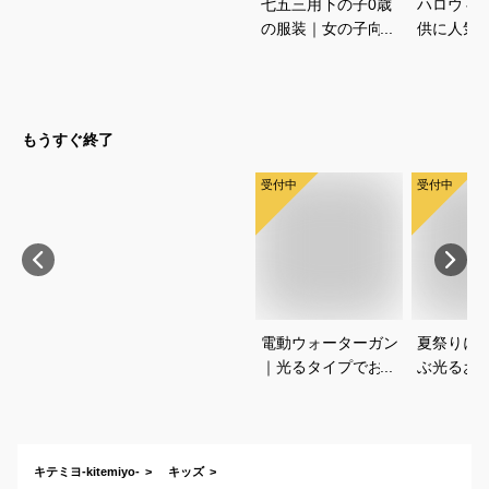
七五三用下の子0歳
ハロウィ
の服装｜女の子向
供に人気
け！フォーマルなロ
ープリン
ンパースなどのおす
しゃれな
すめは？
すすめは
もうすぐ終了
受付中
受付中
電動ウォーターガン
夏祭りに
｜光るタイプでおす
ぶ光るお
すめなのは？
すすめは
キテミヨ-kitemiyo-
キッズ