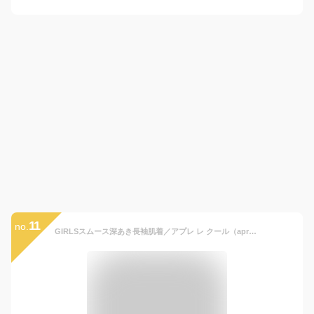
11
no.
GIRLSスムース深あき長袖肌着／アプレ レ クール（apres les cours）