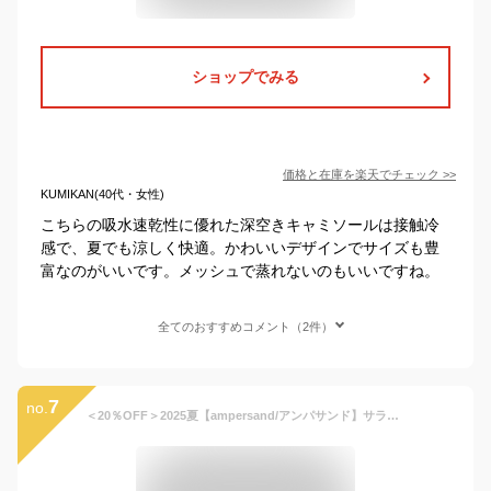
ショップでみる
価格と在庫を
楽天
でチェック
>>
KUMIKAN(40代・女性)
こちらの吸水速乾性に優れた深空きキャミソールは接触冷
感で、夏でも涼しく快適。かわいいデザインでサイズも豊
富なのがいいです。メッシュで蒸れないのもいいですね。
全てのおすすめコメント（2件）
7
no.
＜20％OFF＞2025夏【ampersand/アンパサンド】サラサラ天竺 深あきインナー かくれんぼ こんにちは キャミソール タンクトップ≪80cm 90cm 95cm 100cm 110cm 120cm 130cm 140cm≫キッズ 肌着 下着 シャツ かわいい 男の子 女の子 見えない