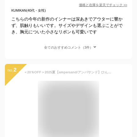
価格と在庫を
楽天
でチェック
>>
KUMIKAN(40代・女性)
こちらの今年の新作のインナーは深あきでアウターに響か
ず、肌触りもいいです。サイズやデザインも選ぶことがで
き、胸元についた小さなリボンも可愛いです
全てのおすすめコメント（3件）
2
no.
＜20％OFF＞2025夏【ampersand/アンパサンド】ひんやり かくれんぼインナー こんにちは 深あき キャミソール タンクトップ 機能性 接触冷感 吸水速乾≪80-140cm≫キッズ 肌着 下着 シャツ かわいい 男の子 女の子 見えない お買物マラソン DAY4