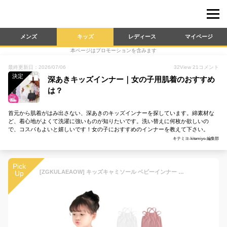
メンズ
キッズ
レディース
マイページ
本ページはプロモーションを含みます
最終更新日：2026/07/06
32
View
21
コメント
決定
深あきキッズインナー｜女の子用肌着のおすすめ
は？
首元から肌着がはみ出さない、深あきのキッズインナーを探しています。綿素材な
ど、着心地がよくて洗濯に強いものが知りたいです。洗い替えに何枚か欲しいの
で、コスパもよいと嬉しいです！女の子におすすめのインナーを教えて下さい。
キテミヨ-kitemiyo-編集部
Pick
[ZGKULAEAOW] キッズキャミソール ベビーインナー バッククロス キッズインナー キッズキャミ トップス 肌着 おしゃれ ベビー インナー (JP, 身長, 110, 黒)
Up