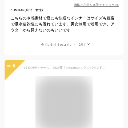
価格と在庫を
楽天
でチェック
>>
KUMIKAN(40代・女性)
こちらの冷感素材で夏にも快適なインナーはサイズも豊富
で吸水速乾性にも優れています。男女兼用で着用でき、ア
ウターから見えないのもいいです
全てのおすすめコメント（2件）
6
no.
＜5％OFF＞セール！2026夏【ampersand/アンパサンド】サラサラ かくれんぼインナー ≪80-140cm≫ こんにちは 深あき キャミソール タンクトップ 機能性 接触冷感 吸水速乾 メッシュキッズ 肌着 下着 シャツ かわいい 男の子 女の子 見えない