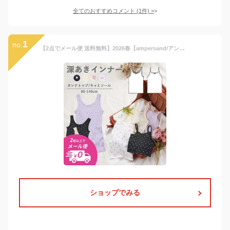
全てのおすすめコメント
(
1
件)
>
1
no.
【2点でメール便 送料無料】2026春【ampersand/アンパサンド】かくれんぼインナー キャミソール タンクトップ≪80cm 90cm 95cm 100cm 110cm 120cm 130cm≫キッズ 肌着 下着 子供 女の子 シャツ かわいい ベビー 見えない 深あき
ショップでみる