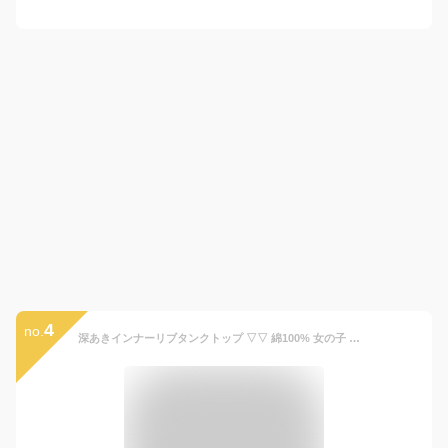
4
no.
深あきインナーリブタンクトップ ▽▽ 綿100% 女の子 アプレレクール 子供服 キッズ ベビー 肌着 下着 アンダーウェア ハート りぼん 無地 おしゃれ かわいい かくれんぼインナー エフオー FO △△ v153055