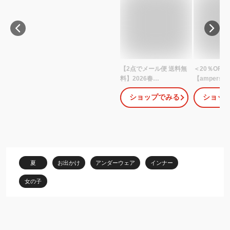
【2点でメール便 送料無
＜20％OFF＞
料】2026春
【ampersa
【ampersand/アンパサ
ンド】ひんや
ショップでみる
ショッ
ンド】かくれんぼインナ
んぼインナー
ー キャミソール タンク
は 深あき 
トップ≪80cm 90cm
タンクトップ
95cm 100cm 110cm
触冷感 吸水速
120cm 130cm≫キッズ
140cm≫キ
肌着 下着 子供 女の子 シ
着 シャツ か
ャツ かわいい ベビー 見
子 女の子 見
夏
お出かけ
アンダーウェア
インナー
えない 深あき
物マラソン D
女の子