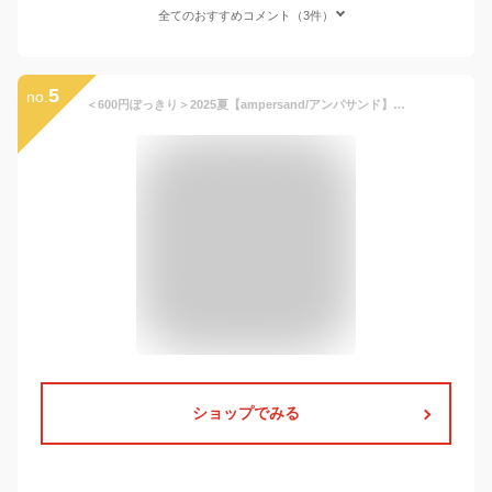
全てのおすすめコメント（3件）
5
no.
＜600円ぽっきり＞2025夏【ampersand/アンパサンド】ひんやり かくれんぼインナーこんにちは 深あき キャミソール タンクトップ 機能性 接触冷感 吸水速乾≪80-140cm≫キッズ 肌着 下着 男の子 女の子 見えない
ショップでみる