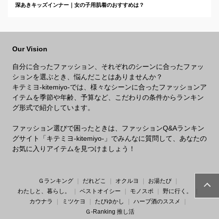
深あきキッズインナー｜女の子用肌着のおすすめは？
Our Vision
自分に合ったファッション、それぞれのシーンに合ったファッ
ションを選ぶとき、悩んだことはありませんか？
キテミヨ-kitemiyo-では、様々なシーンに合ったファッションア
イテムを季節や年齢、予算など、こだわりの条件からランキン
グ形式で紹介しています。
ファッション選びで困ったときは、ファッションQ&Aランキン
グサイト「キテミヨ-kitemiyo-」でみんなに質問して、あなたの
お気に入りアイテムを見つけましょう！
Ｇランキング
だれどこ
オクルヨ
お湯たび
わたしと、暮らし。
ベストオイシー
モノスポ
野に行く。
カウナラ
ミツケヨ
たびゆかし
ハーブ酒のススメ
Ｇ-Ranking 推し活