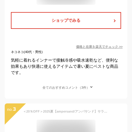
ショップでみる
価格と在庫を
楽天
でチェック
>>
ネコネコ(40代・男性)
気軽に着れるインナーで接触冷感や吸水速乾など、便利な
効果もあり快適に使えるアイテムで暑い夏にベストな商品
です。
全てのおすすめコメント（3件）
3
no.
＜20％OFF＞2025夏【ampersand/アンパサンド】サラサラ天竺 深あきインナー かくれんぼ こんにちは キャミソール タンクトップ≪80cm 90cm 95cm 100cm 110cm 120cm 130cm 140cm≫キッズ 肌着 下着 シャツ かわいい 男の子 女の子 DAY4