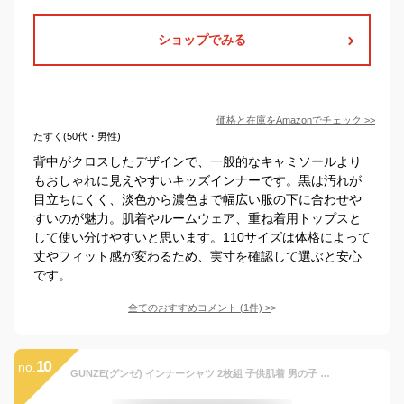
ショップでみる
価格と在庫を
Amazon
でチェック
>>
たすく(50代・男性)
背中がクロスしたデザインで、一般的なキャミソールより
もおしゃれに見えやすいキッズインナーです。黒は汚れが
目立ちにくく、淡色から濃色まで幅広い服の下に合わせや
すいのが魅力。肌着やルームウェア、重ね着用トップスと
して使い分けやすいと思います。110サイズは体格によって
丈やフィット感が変わるため、実寸を確認して選ぶと安心
です。
全てのおすすめコメント
(
1
件)
>
10
no.
GUNZE(グンゼ) インナーシャツ 2枚組 子供肌着 男の子 長袖 丸首 襟開き広め 秋冬シーズン 部屋干し 抗菌防臭 綿100% 2P セット組 男児