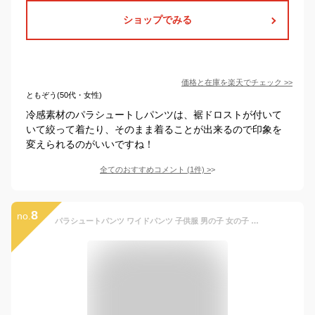
ショップでみる
価格と在庫を
楽天
でチェック
>>
ともぞう(50代・女性)
冷感素材のパラシュートしパンツは、裾ドロストが付いて
いて絞って着たり、そのまま着ることが出来るので印象を
変えられるのがいいですね！
全てのおすすめコメント
(
1
件)
>
8
no.
パラシュートパンツ ワイドパンツ 子供服 男の子 女の子 キッズ ジュニア 110 120 130 140 150 160 cm センチ ボトムス バルーンパンツ 長ズボン デニムパンツ ジーンズ ジーパン ダンス 衣装 ヒップホップ ボトムス 無地 ツイル 黒 ベージュ カーキ ブルー インディゴ