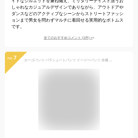
イドなシルエットを兼ね備え、ミリタリーテイスト漂うお
しゃれなカジュアルデザインでありながら、アウトドアや
ダンスなどのアクティブなシーンからストリートファッシ
ョンまで男女を問わずマルチに着回せる実用的なボトムス
です。
全てのおすすめコメント
(
1
件)
>
7
no.
カーゴパンツ パラシュートパンツ イージーパンツ 冷感 ワイドパンツ レディース 裾ドロスト 大きいサイズ パンツ ボトムス ゆったり 体型カバー ウエストゴム 無地 春 夏 軽量 ダンス ワークパンツ おしゃれ ロングパンツ 2way ストリート 大きいサイズ