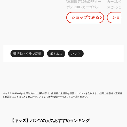
\本日限定10%OFFクー
カーゴパンツ
ポン+10P/カーゴパンツ
ス かっこいい
レディース 夏 作業着 ロ
装 カーゴパ
ショップでみる
ショッ
ング丈 パラシュートパ
ン ヒップホ
ンツ カジュアル ワイド
ァッション 
パンツ ゆったり ウエス
春夏秋 ボト
トゴム 裾絞り 膝ダーツ
韓国 ミリタ
ジョガーパンツ ダンス
太め ゆったり
ウェア 韓国風 KPOP
大きいサイズ
hiphop 薄手 無地
ケット パラ
部活動・クラブ活動
ボトムス
パンツ
CK375
ンツ
※
キテミヨ-kitemiyo-
に寄せられた投稿内容は、投稿者の主観的な感想・コメントを含みます。 投稿の信憑性・正確性
を保証することはできませんので、あくまで参考情報の一つとしてご利用ください。
【キッズ】
パンツ
の人気おすすめランキング