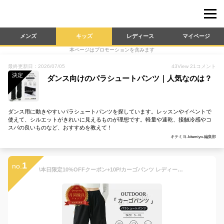
メンズ
キッズ
レディース
マイページ
本ページはプロモーションを含みます
最終更新日：2026/07/05
43
View
21
コメント
決定
ダンス向けのパラシュートパンツ｜人気なのは？
ダンス用に動きやすいパラシュートパンツを探しています。レッスンやイベントで
使えて、シルエットがきれいに見えるものが理想です。軽量や速乾、接触冷感やコ
スパの良いものなど、おすすめを教えて！
キテミヨ-kitemiyo-編集部
1
no.
\本日限定10%OFFクーポン+10P/カーゴパンツ レディース 夏 作業着 ロング丈 パラシュートパンツ カジュアル ワイドパンツ ゆったり ウエストゴム 裾絞り 膝ダーツ ジョガーパンツ ダンスウェア 韓国風 KPOP hiphop 薄手 無地 CK375