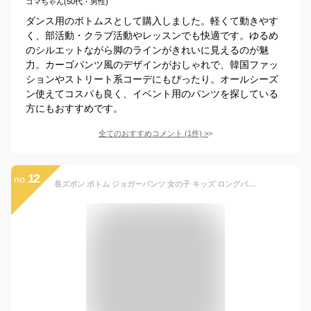
ゴマちゃん(50代・男性)
ダンス用のボトムスとして購入しました。軽くて動きやす
く、部活動・クラブ活動やレッスンでも快適です。ゆるめ
のシルエットながら脚のラインがきれいに見えるのが魅
力。カーゴパンツ風のデザインがおしゃれで、韓国ファッ
ションやストリート系コーデにもぴったり。オールシーズ
ン使えてコスパも良く、イベント用のパンツを探している
方にもおすすめです。
全てのおすすめコメント
(
1
件)
>
12
no.
長ズボン ボトム ジョガーパンツ 女の子 キッズ ロングパンツ カーゴパンツ ストリート ダンス発表会 子供服 ヒップホップ ダンス オールシーズン 動きやすい ワイドパンツ ダンスウェア カーゴパンツ 韓国 ゆったり 大きいサイズ サイドポケット