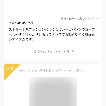
価格と在庫を
楽天
でチェック
>>
ネコネコ(40代・男性)
ストリート系ファションによく合うカーゴパンツでコーデ
もしやすくゆったりと着れてダンスでも動きやすく格好良
いアイテムです。
全てのおすすめコメント（2件）
5
no.
カーゴパンツ 女の子 子供服 ロングパンツ キッズ 長ズボン ジョガーパンツ ボトム ダンス発表会 ダンス ヒップホップ ストリート オールシーズン 動きやすい ワイドパンツ ダンスウェア 韓国ファッション 韓国 ゆったり 大きいサイズ サイドポケット パラシュートパンツ