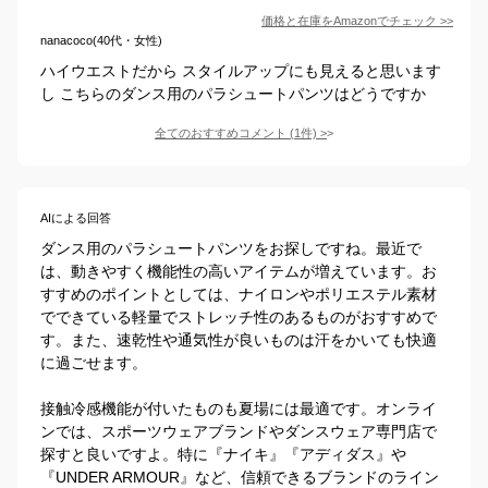
価格と在庫を
Amazon
でチェック
>>
nanacoco(40代・女性)
ハイウエストだから スタイルアップにも見えると思います
し こちらのダンス用のパラシュートパンツはどうですか
全てのおすすめコメント
(
1
件)
>
AIによる回答
ダンス用のパラシュートパンツをお探しですね。最近で
は、動きやすく機能性の高いアイテムが増えています。お
すすめのポイントとしては、ナイロンやポリエステル素材
でできている軽量でストレッチ性のあるものがおすすめで
す。また、速乾性や通気性が良いものは汗をかいても快適
に過ごせます。

接触冷感機能が付いたものも夏場には最適です。オンライ
ンでは、スポーツウェアブランドやダンスウェア専門店で
探すと良いですよ。特に『ナイキ』『アディダス』や
『UNDER ARMOUR』など、信頼できるブランドのライン