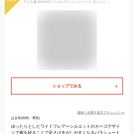
子ども服 SHUSHU ツイルパラシュートパンツ ボトムス 子供服 女の子 小学生 中学生 ファッション ガールズ キッズ ジュニア 韓国子供服 大人っぽい ダンス 130cm 140cm 150cm 160cm 165cm パンツ・ズボン
ショップでみる
価格と在庫を
楽天
でチェック
>>
はま玲(60代・男性)
ゆったりとしたワイドフレアーシルエットのカーゴデザイ
ンで裾を絞ることで足さばきがしやすくなるパラシュート