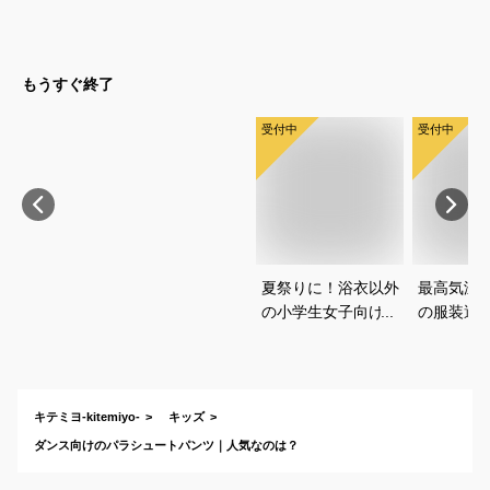
さい
教えてく
もうすぐ終了
受付中
受付中
夏祭りに！浴衣以外
最高気温1
の小学生女子向け服
の服装選
装のおすすめは？
どいい重
を教えて
キテミヨ-kitemiyo-
キッズ
ダンス向けのパラシュートパンツ｜人気なのは？