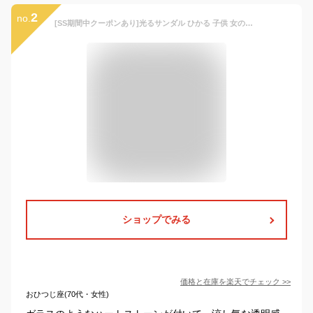
2
no.
[SS期間中クーポンあり]光るサンダル ひかる 子供 女の子 ベビー 14cm 15cm 16cm 17cm 18cm クリア 紫 かわいい おしゃれ 人気 夏 海 プール ハート キラキラ ストーン付き 保育園 幼稚園 小学生 プレゼント プチギフト 贈り物 お誕生日 バースデー あす楽 送料無料
ショップでみる
価格と在庫を
楽天
でチェック
>>
おひつじ座(70代・女性)