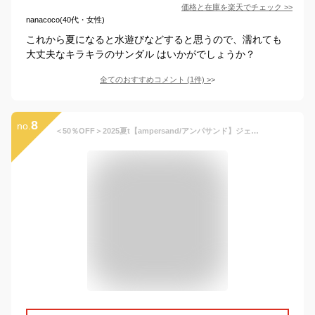
価格と在庫を
楽天
でチェック
>>
nanacoco(40代・女性)
これから夏になると水遊びなどすると思うので、濡れても
大丈夫なキラキラのサンダル はいかがでしょうか？
全てのおすすめコメント
(
1
件)
>
8
no.
＜50％OFF＞2025夏t【ampersand/アンパサンド】ジェリー パンプス≪14cm 15cm 16cm 17cm 18cm 19cm≫女の子 キッズ シューズ 靴 サンダル