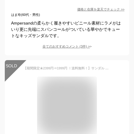
価格と在庫を
楽天
でチェック
>>
はま玲(60代・男性)
Ampersandの柔らかく履きやすいビニール素材にラメがは
いり更に先端にスパンコールがついている華やかでキュー
トなキッズサンダルです。
全てのおすすめコメント
(
3
件)
>
SOLD
【期間限定★2399円⇒1999円 ！送料無料！】サンダル キッズ 女の子 キラキラグラデーションが ジュニア スポーツサンダル スニーカー シューズかわいい 子供靴 かわいい ベビー キッズサンダル ウォーターシューズ 遊び着 屈曲性 ビーチ 子ども アウトドア 真夏靴蒸れにくい