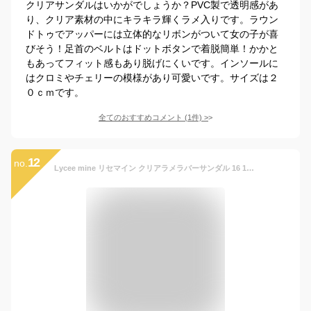
クリアサンダルはいかがでしょうか？PVC製で透明感があ
り、クリア素材の中にキラキラ輝くラメ入りです。ラウン
ドトゥでアッパーには立体的なリボンがついて女の子が喜
びそう！足首のベルトはドットボタンで着脱簡単！かかと
もあってフィット感もあり脱げにくいです。インソールに
はクロミやチェリーの模様があり可愛いです。サイズは２
０ｃｍです。
全てのおすすめコメント
(
1
件)
>
12
no.
Lycee mine リセマイン クリアラメラバーサンダル 16 17 18 19 20cm 女の子 春夏 キッズ