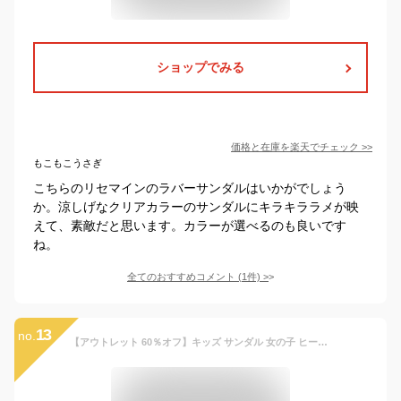
ショップでみる
価格と在庫を
楽天
でチェック
>>
もこもこうさぎ
こちらのリセマインのラバーサンダルはいかがでしょう
か。涼しげなクリアカラーのサンダルにキラキララメが映
えて、素敵だと思います。カラーが選べるのも良いです
ね。
全てのおすすめコメント
(
1
件)
>
13
no.
【アウトレット 60％オフ】キッズ サンダル 女の子 ヒール 子供 可愛い 花 シンプル マジックテープ 歩きやすい 痛くない 履きやすい 脱ぎ履き簡単 ウエッジソール ローヒール 小学生 ジュニア オシャレ キラキラ ビーズ フォーマル ピンク ブルー ネイビー 2buy #5117