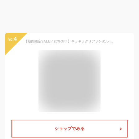
4
no.
【期間限定SALE／20%OFF】キラキラクリアサンダル 女の子 ガールズ SS 春物 夏物 春夏物 子供服 子ども服 キッズ 子供 子ども こども PTS
ショップでみる