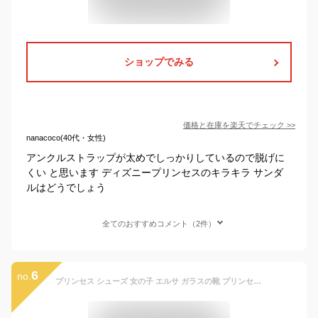
ショップでみる
価格と在庫を
楽天
でチェック
>>
nanacoco(40代・女性)
アンクルストラップが太めでしっかりしているので脱げに
くい と思います ディズニープリンセスのキラキラ サンダ
ルはどうでしょう
全てのおすすめコメント（2件）
6
no.
プリンセス シューズ 女の子 エルサ ガラスの靴 プリンセス 靴 シューズ キッズ 光る サンダル 女の子 シュース 子ども フォーマル靴 誕生日 ハロウィン クリスマス プレゼント 発表会 子供靴 子供 シューズ パンプス 履きやすい