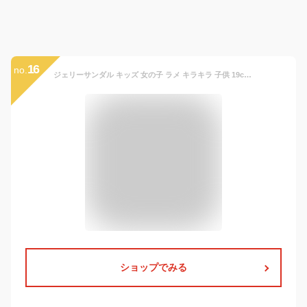
16
no.
ジェリーサンダル キッズ 女の子 ラメ キラキラ 子供 19cm 18cm 17cm 16cm 15cm アンパサンド プリンセス 痛くない かわいい つま先あり プール かかと固定 靴 春 夏 おしゃれ 歩きやすい 小学校 幼稚園 保育園 川 水遊び
ショップでみる