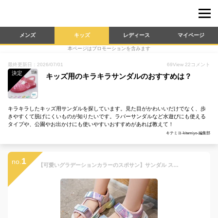
メンズ
キッズ
レディース
マイページ
本ページはプロモーションを含みます
最終更新日：2026/07/01
69
View
22
コメント
決定
キッズ用のキラキラサンダルのおすすめは？
キラキラしたキッズ用サンダルを探しています。見た目がかわいいだけでなく、歩
きやすくて脱げにくいものが知りたいです。ラバーサンダルなど水遊びにも使える
タイプや、公園やお出かけにも使いやすいおすすめがあれば教えて！
キテミヨ-kitemiyo-編集部
1
no.
【可愛いグラデーションカラーのスポサン】サンダル スポーツサンダル キッズ 女の子 ガールズ 韓国風 キッズ ジュニア 子供 子ども 子ども靴 スポサン 軽量 かわいい おしゃれ トレンド グラデーション グリッター パープル/ピンク アウトドア 海 プール 夏