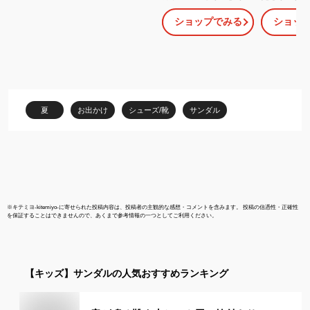
ダル スポーツサンダル
供 女の子 ベ
ショップでみる
ショッ
キッズ 女の子 ガールズ
15cm 16cm
韓国風 キッズ ジュニア
18cm クリ
子供 子ども 子ども靴 ス
い おしゃれ 
ポサン 軽量 かわいい お
プール ハー
しゃれ トレンド グラデ
ストーン付き
ーション グリッター パ
稚園 小学生
ープル/ピンク アウトド
プチギフト 
夏
お出かけ
シューズ/靴
サンダル
ア 海 プール 夏
生日 バース
送料無料
※
キテミヨ-kitemiyo-
に寄せられた投稿内容は、投稿者の主観的な感想・コメントを含みます。 投稿の信憑性・正確性
を保証することはできませんので、あくまで参考情報の一つとしてご利用ください。
【キッズ】
サンダル
の人気おすすめランキング