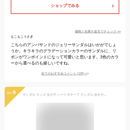
ショップでみる
価格と在庫を
楽天
でチェック
>>
もこもこうさぎ
こちらのアンパサンドのジェリーサンダルはいかがでしょ
うか。キラキラのグラデーションカラーのサンダルに、リ
ボンがワンポイントになって可愛いと思います。3色のカラ
ーから選べるのも嬉しいですね。
全てのおすすめコメント
(
1
件)
>
9
no.
サンダル キッズ 女の子 ハートモチーフ サンダル 歩きやすい お姫様 サンダル キラキラ サンダル 子供 サンダル 水陸両用 ビーチサンダル 子供 痛くない カジュアル サンダル お出かけ 普段使い 通園 通学 滑り止め 可愛い幼稚園 保育園