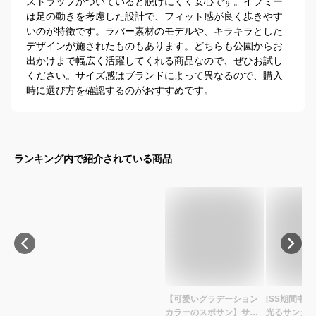
ストラップがついていると脱げにくく安心です。イフミー
は足の動きを考慮した設計で、フィット感が良く歩きやす
いのが特徴です。ラバー素材のモデルや、キラキラとした
デザインが施されたものもあります。どちらも公園からお
出かけまで幅広く活躍してくれる商品なので、ぜひお試し
ください。サイズ感はブランドによって異なるので、購入
時に選び方を確認するのがおすすめです。
ランキング内で紹介されている商品
【可愛いグラデーション
[SS期間中
カラーのスポサン】サン
光るサンダル