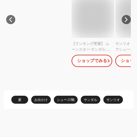
【ランキング受賞】 ム
サンリオ サ
ーンスター サンダル キ
アシューズ 
ッズ 子供靴 サンリオ
ーキティ シ
ショップでみる
ショッ
SA C041 moonstar
クロミ 女の
2026春夏 クロミちゃん
ンダル スポ
キティちゃん シナモン
ル SA C041
夏
お出かけ
シューズ/靴
サンダル
サンリオ