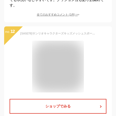
す。
全てのおすすめコメント
(
1
件)
>
12
no.
[SA9278]サンリオキャラクターズキッズメッシュスポーツサンダル (シナモロール/サックス, 日本の靴のサイズ寸法, キッズ, 数値, 20.0 cm)
ショップでみる