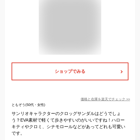
ショップでみる
価格と在庫を
楽天
でチェック
>>
ともぞう(50代・女性)
サンリオキャラクターのクロッグサンダルはどうでしょ
う？EVA素材で軽くて歩きやすいのがいいですね！ハロー
キティやクロミ、シナモロールなどがあってどれも可愛い
です。