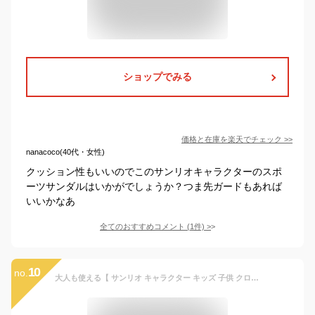
ショップでみる
価格と在庫を
楽天
でチェック
>>
nanacoco(40代・女性)
クッション性もいいのでこのサンリオキャラクターのスポ
ーツサンダルはいかがでしょうか？つま先ガードもあれば
いいかなあ
全てのおすすめコメント
(
1
件)
>
10
no.
大人も使える【 サンリオ キャラクター キッズ 子供 クロッグサンダル 女の子 16~24cm 】 スリッパ サボ ルームシューズ 子供 子ども こども ガールズ ジュニア 女の子 男の子 室内履き 外出 室内 プール ビーチ ハローキティ クロミ シナモロール EVA 大人 レディース