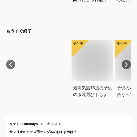
レンド感のある普段
やすいお
着のおすすめを教え
を教えて
てください
もうすぐ終了
受付中
受付中
最高気温16度の子供
子供のパ
の服装選び｜ちょう
合うヘア
どいい重ね着コーデ
心して使
を教えてください
めは？
キテミヨ-kitemiyo-
キッズ
サンリオのキッズ用サンダルのおすすめは？