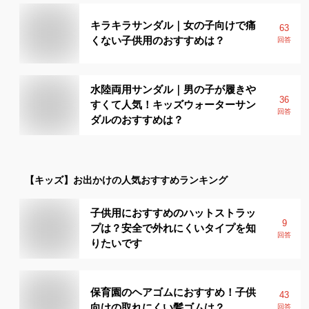
キラキラサンダル｜女の子向けで痛
63
くない子供用のおすすめは？
回答
水陸両用サンダル｜男の子が履きや
36
すくて人気！キッズウォーターサン
回答
ダルのおすすめは？
【キッズ】
お出かけ
の人気おすすめランキング
子供用におすすめのハットストラッ
9
プは？安全で外れにくいタイプを知
回答
りたいです
保育園のヘアゴムにおすすめ！子供
43
向けの取れにくい髪ゴムは？
回答