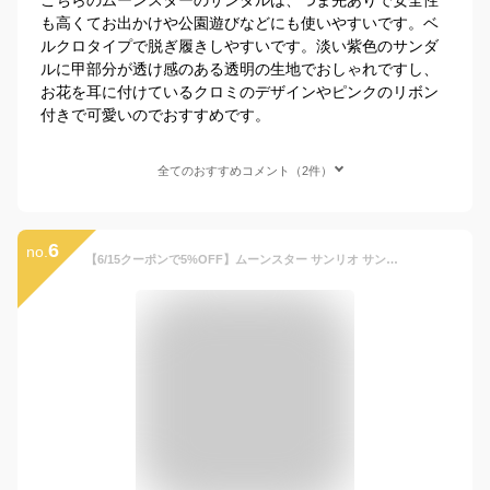
も高くてお出かけや公園遊びなどにも使いやすいです。ベ
ルクロタイプで脱ぎ履きしやすいです。淡い紫色のサンダ
ルに甲部分が透け感のある透明の生地でおしゃれですし、
お花を耳に付けているクロミのデザインやピンクのリボン
付きで可愛いのでおすすめです。
全てのおすすめコメント（2件）
6
no.
【6/15クーポンで5%OFF】ムーンスター サンリオ サンダル キッズ 女の子 可愛い 2E 軽量 マジックテープ 履きやすい 歩きやすい 脱げない かかとあり つま先あり SA C036 クロミ マイメロディ シナモロール 子供 幼児 ベビー ガールズ シューズ 靴