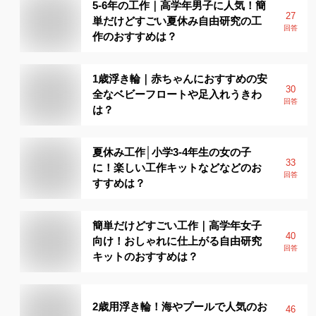
5-6年の工作｜高学年男子に人気！簡
27
単だけどすごい夏休み自由研究の工
回答
作のおすすめは？
1歳浮き輪｜赤ちゃんにおすすめの安
30
全なベビーフロートや足入れうきわ
回答
は？
夏休み工作│小学3-4年生の女の子
33
に！楽しい工作キットなどなどのお
回答
すすめは？
簡単だけどすごい工作｜高学年女子
40
向け！おしゃれに仕上がる自由研究
回答
キットのおすすめは？
2歳用浮き輪！海やプールで人気のお
46