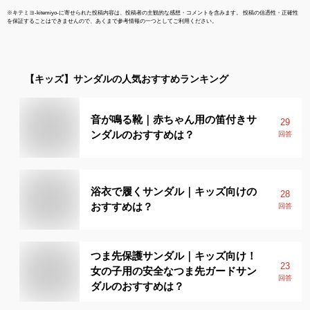
※
キテミヨ-kitemiyo-
に寄せられた投稿内容は、投稿者の主観的な感想・コメントを含みます。 投稿の信憑性・正確性
を保証することはできませんので、あくまで参考情報の一つとしてご利用ください。
【キッズ】
サンダル
の人気おすすめランキング
音が鳴る靴｜赤ちゃん用の笛付きサ
29
ンダルのおすすめは？
回答
浴衣で履くサンダル｜キッズ向けの
28
おすすめは？
回答
つま先保護サンダル｜キッズ向け！
23
女の子用の安全なつま先ガードサン
回答
ダルのおすすめは？