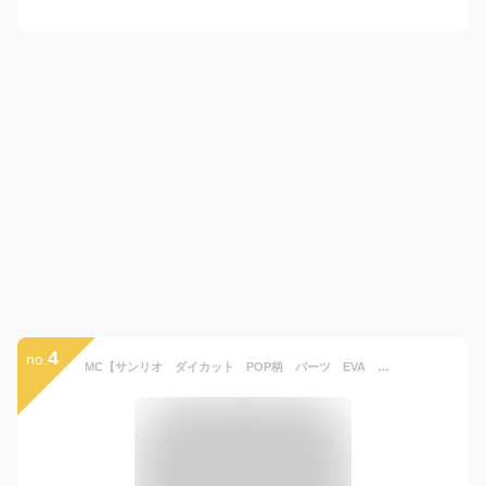
4
no.
MC【サンリオ ダイカット POP柄 パーツ EVA クロッグ サンダル ★マイメロディ 024】キッズ SANRIO 女の子 女児 子ども 子供 こども スニーカー シューズ 靴 くつ クツ キャラクター 17cm 18cm 19cm 20cm バッチ付 2025年 厚底 マイメロ mymelody