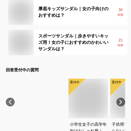
厚底キッズサンダル｜女の子向けの
34
おすすめは？
回答
スポーツサンダル｜歩きやすいキッ
21
ズ用！女の子におすすめのかわいい
回答
サンダルは？
回答受付中の質問
受付中
受付中
小学生女子の高学年
子供用で
向けおしゃれ服｜ト
らないブ