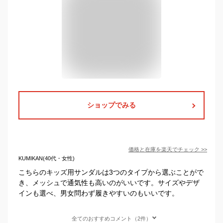
ショップでみる
価格と在庫を
楽天
でチェック
>>
KUMIKAN(40代・女性)
こちらのキッズ用サンダルは3つのタイプから選ぶことがで
き、メッシュで通気性も高いのがいいです。サイズやデザ
インも選べ、男女問わず履きやすいのもいいです。
全てのおすすめコメント（2件）