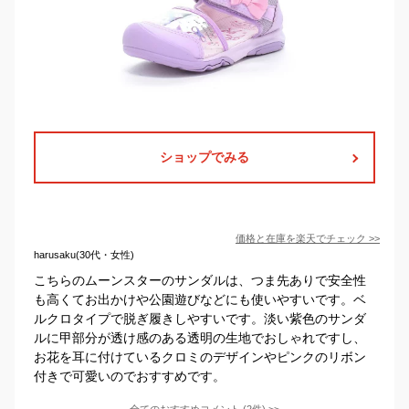
ショップでみる
価格と在庫を
楽天
でチェック
>>
harusaku(30代・女性)
こちらのムーンスターのサンダルは、つま先ありで安全性
も高くてお出かけや公園遊びなどにも使いやすいです。ベ
ルクロタイプで脱ぎ履きしやすいです。淡い紫色のサンダ
ルに甲部分が透け感のある透明の生地でおしゃれですし、
お花を耳に付けているクロミのデザインやピンクのリボン
付きで可愛いのでおすすめです。
全てのおすすめコメント
(
2
件)
>