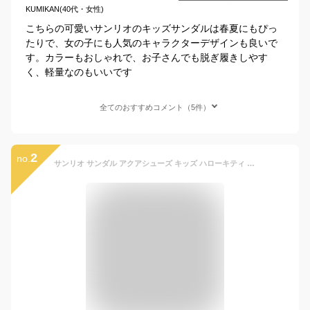
KUMIKAN(40代・女性)
こちらの可愛いサンリオのキッズサンダルは春夏にもぴっ
たりで、女の子にも人気のキャラクターデザインも良いで
す。カラーもおしゃれで、お子さんでも脱ぎ履きしやす
く、軽量なのもいいです
全てのおすすめコメント（5件）
2
no.
サンリオ サンダル アクアシューズ キッズ ハローキティ シナモロール クロミ 女の子 キッズサンダル スポーツサンダル SA C041