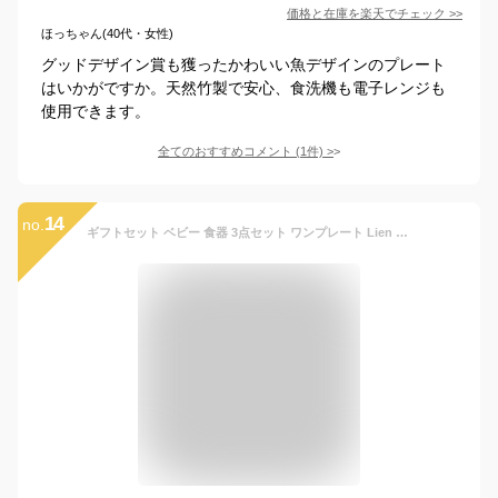
価格と在庫を
楽天
でチェック
>>
ほっちゃん(40代・女性)
グッドデザイン賞も獲ったかわいい魚デザインのプレート
はいかがですか。天然竹製で安心、食洗機も電子レンジも
使用できます。
全てのおすすめコメント
(
1
件)
>
14
no.
ギフトセット ベビー 食器 3点セット ワンプレート Lien de famille bien mange （ 出産祝い ギフト セット 贈り物 お祝い ベビーギフトセット 日本製 プレート スプーン フォーク プレゼント 赤ちゃん 女の子 男の子 おしゃれ ）【3980円以上送料無料】