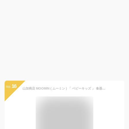
16
no.
山加商店 MOOMIN ( ムーミン ) 「 ベビーキッズ 」 食器セット 4点 ベビー 子ども食器 (ギフト箱入) 電子レンジ 食洗機対応 ムーミン グッズ 北欧 母の日 プレゼント 食器 ギフト 結婚祝い 日本製 MM1200-113