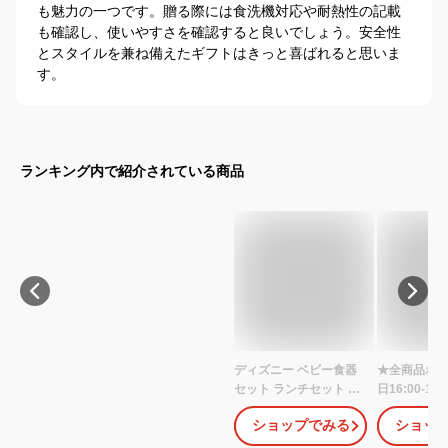
も魅力の一つです。贈る際には食洗機対応や耐熱性の記載
も確認し、使いやすさを確認すると良いでしょう。安全性
とスタイルを兼ね備えたギフトはきっと喜ばれると思いま
す。
ランキング内で紹介されている商品
ディズニー ベビー食器
★全商品ポイ
セット ランチセット 出
日16:00-18
産祝い お食事エプロン
【10mois 
ショップでみる
ショッ
ベビーギフトセット 離
mamaman
乳食 お食い初め 電子レ
マ) プレート