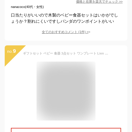
価格と在庫を
楽天
でチェック
>>
nanacoco(40代・女性)
口当たりがいいので木製のベビー食器セットはいかがでし
ょうか？割れにくいですしパンダのワンポイントがいい
全てのおすすめコメント
(
1
件)
>
9
no.
ギフトセット ベビー 食器 3点セット ワンプレート Lien de famille bien mange （ 出産祝い ギフト セット 贈り物 お祝い ベビーギフトセット 日本製 プレート スプーン フォーク プレゼント 赤ちゃん 女の子 男の子 おしゃれ ）