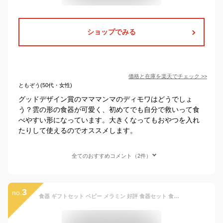
ショップでみる
価格と在庫を
楽天
でチェック
>>
ともぞう(50代・女性)
グッドデザイン賞のマママンマのディモワはどうでしょ
う？雲の形の食器が可愛く、初めてでも自分で救いって食
べやすい形になっています。大きくなってもおやつを入れ
たりして使えるのでオススメします。
全てのおすすめコメント（2件）
3
no.
食器 ギフトセット ベビー メラミン 好評 食器セット 食器ギフトセット ワンプレート カップ お皿 皿 ナイフ フォーク ベビー食器 メラミン食器 ベビーギフトセット ベビー食器セット ベビー用品 出産祝い ギフト箱入り かわいい ギフト 贈り物