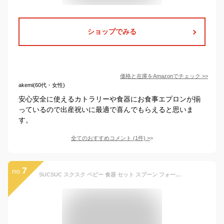
ショップでみる
価格と在庫を
Amazon
でチェック
>>
akemi(60代・女性)
安心安全に使えるカトラリーや食器にお食事エプロンが揃
っているので出産祝いに最適で喜んでもらえると思いま
す。
全てのおすすめコメント
(
1
件)
>
7
no.
SUCSUC スクスク ベビー 食器 セット スプーン フォーク ボウル トレイ 好評 食洗機 4点 レンジ 子ども食器 ギフトセット 食器セット トレーにはめる 赤ちゃん ベビーギフト 電子レンジ 子供用 子ども用 子ども こども 子供 贈り物 出産祝い 抗菌 割れない お祝い ギフト