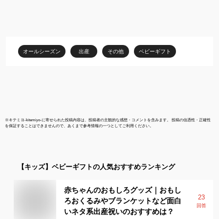
ンジ使用可 赤ちゃん 女
ク・フレン
の子 男の子 ポリプロピ
ルー・トープ /
レン スモークトーン
ディモワ [離
い ベビーギフ
食事 赤ちゃん
オールシーズン
出産
その他
ベビーギフト
エロー グレー
の子 お食い初
※
キテミヨ-kitemiyo-
に寄せられた投稿内容は、投稿者の主観的な感想・コメントを含みます。 投稿の信憑性・正確性
を保証することはできませんので、あくまで参考情報の一つとしてご利用ください。
【キッズ】
ベビーギフト
の人気おすすめランキング
赤ちゃんのおもしろグッズ｜おもし
23
ろおくるみやブランケットなど面白
回答
いネタ系出産祝いのおすすめは？