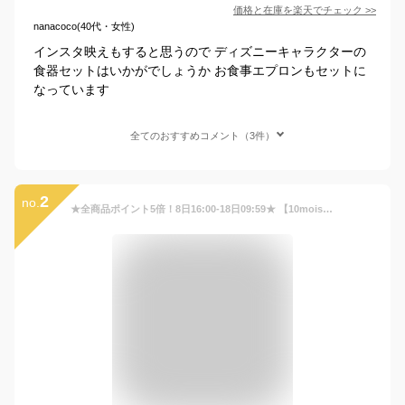
価格と在庫を
楽天
でチェック
>>
nanacoco(40代・女性)
インスタ映えもすると思うので ディズニーキャラクターの
食器セットはいかがでしょうか お食事エプロンもセットに
なっています
全てのおすすめコメント（3件）
2
no.
★全商品ポイント5倍！8日16:00-18日09:59★ 【10mois 公式】mamamanma(マママンマ) プレートセット ピンク・フレンチバニラ・ブルー・トープ / 10mois ディモワ [離乳食 出産祝い ベビーギフト 食器 お食事 赤ちゃん 日本製 イエロー グレー 男の子 女の子 お食い初め]