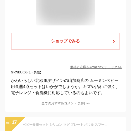
ショップでみる
価格と在庫を
Amazon
でチェック
>>
GRNBU(60代・男性)
かわいらしい北欧風デザインの山加商店の ムーミンベビー
用食器4点セットはいかがでしょうか。キズや汚れに強く、
電子レンジ・食洗機に対応しているのもよいです。
全てのおすすめコメント
(
1
件)
>
17
no.
ベビー食器セット シリコン マグ プレート ボウル スプーン フォーク 離乳食 シリコン食器 男の子 女の子 赤ちゃん ベビー 出産祝い ギフト くすみ 3カラー bp-pdset (ベージュ)