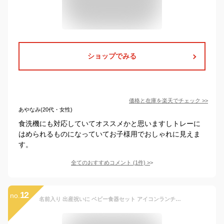
ショップでみる
価格と在庫を
楽天
でチェック
>>
あやなみ(20代・女性)
食洗機にも対応していてオススメかと思いますしトレーに
はめられるものになっていてお子様用でおしゃれに見えま
す。
全てのおすすめコメント
(
1
件)
>
12
no.
名前入り 出産祝いに ベビー食器セット アイコンランチプレート ミッキー ミニー ディズニー ブルー ピンク オススメ