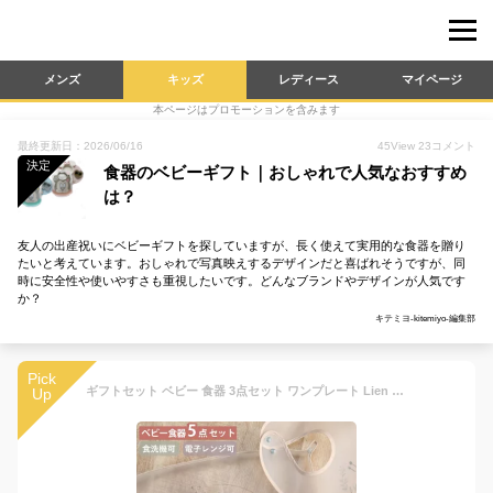
メンズ
キッズ
レディース
マイページ
本ページはプロモーションを含みます
最終更新日：2026/06/16
45
View
23
コメント
決定
食器のベビーギフト｜おしゃれで人気なおすすめ
は？
友人の出産祝いにベビーギフトを探していますが、長く使えて実用的な食器を贈り
たいと考えています。おしゃれで写真映えするデザインだと喜ばれそうですが、同
時に安全性や使いやすさも重視したいです。どんなブランドやデザインが人気です
か？
キテミヨ-kitemiyo-編集部
Pick
ギフトセット ベビー 食器 3点セット ワンプレート Lien de famille bien mange （ 出産祝い ギフト セット 贈り物 お祝い ベビーギフトセット 日本製 プレート スプーン フォーク プレゼント 赤ちゃん 女の子 男の子 おしゃれ ）
Up