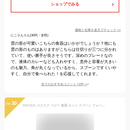
ショップでみる
価格と在庫を
楽天
でチェック
>>
にこりんりん(30代・女性)
雲の形が可愛いこちらの食器はいかがでしょうか？他にも
雲の形のものはありますがこちらは仕切りが三つに分かれ
ていて、使い勝手が良さそうです。深めのプレートなの
で、液体のカレーなども入れやすく、意外と容量が大きい
のも魅力。角が丸くなっているから、スプーンですくいや
すく、自分で食べられた！を応援してくれます。
全てのおすすめコメント
(
1
件)
>
10
no.
SUCSUC スクスク ベビー 食器 セット スプーン フォーク ボウル トレイ 定番 子ども食器 食洗機 7点 レンジ ギフトセット 食器セット トレーにはめる 赤ちゃん ベビーギフト 電子レンジ 子供用 子ども用 子ども こども 子供 贈り物 出産祝い 抗菌 割れない お祝い ギフト