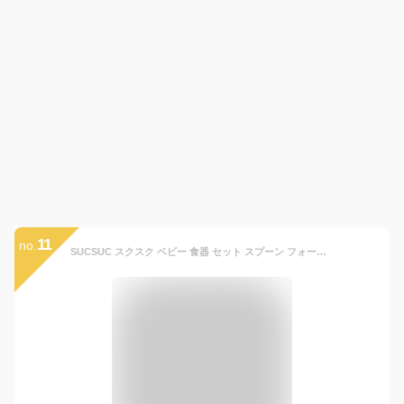
11
no.
SUCSUC スクスク ベビー 食器 セット スプーン フォーク ボウル トレイ 楽天 ギフトセット 食洗機 子ども食器 7点 レンジ 食器セット トレーにはめる 赤ちゃん ベビーギフト 電子レンジ 子供用 子ども用 子ども こども 子供 贈り物 出産祝い 抗菌 割れない お祝い ギフト