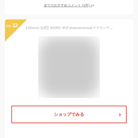
全てのおすすめコメント
(
1
件)
>
13
no.
【10mois 公式】BOBO ボボ mamamanma(マママンマ) &go おさかなプレート[離乳食 出産祝い ベビーギフト 食器セット 赤ちゃん プレートセット お食事セット 夏 アウトドア キャンプ 送料無料]
ショップでみる