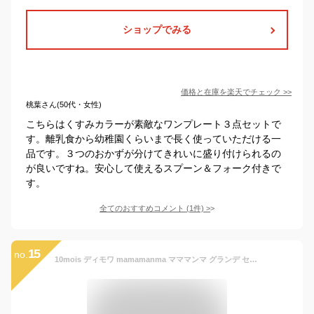
ショップでみる
価格と在庫を
楽天
でチェック
>>
桃葉さん(50代・女性)
こちらはくすみカラーが素敵なワンプレート３点セットで
す。離乳食から幼稚園くらいまで長く使っていただける一
品です。３つのおかずが分けてきれいに盛り付けられるの
が良いですね。安心して使えるスプーン＆フォーク付きで
す。
全てのおすすめコメント
(
1
件)
>
15
no.
10mois ディモワ mamamanma マママンマ グランデ セット ベビー 食器セット 離乳食 出産祝い ベビー食器 赤ちゃん 雲 すくいやすい 人気 かわいい 食器 セット ギフト 【送料無料】