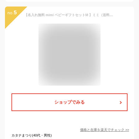
5
no.
【名入れ無料 mimi ベビーギフトセットM 】ミミ（送料無料）出産祝い 食器セット北欧 おしゃれ 日本製 陶器 子ども食器 ギフト プレゼント 名入れ子ども食器
ショップでみる
価格と在庫を
楽天
でチェック
>>
カタナまつり(40代・男性)