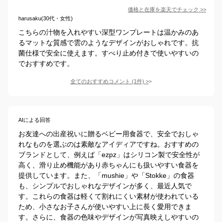
価格と在庫を
楽天
でチェック
>>
harusaku(30代・女性)
こちらの汁物を入れやすい深型ワンプレートは温かみのあ
るマットな質感で雲のようなデザインがおしゃれです。抗
菌仕様で安全に使えます。すべり止め付きで使いやすいの
でおすすめです。
全てのおすすめコメント
(
1
件)
>
AIによる回答
お友達への出産祝いに贈るベビー用食器で、安全でおしゃ
れなものを選ぶのは素敵なアイディアですね。おすすめの
ブランドとして、例えば「ezpz」はシリコン製で安全性が
高く、滑り止め機能があり赤ちゃんにも扱いやすい食器を
提供しています。また、「mushie」や「Stokke」の食器
も、シンプルでおしゃれなデザインが多く、最近人気で
す。これらの食器は軽くて割れにくい素材が使われている
ため、小さなお子さんが使いやすい上に長く愛用できま
す。さらに、食器の色味やデザインが写真映えしやすいの