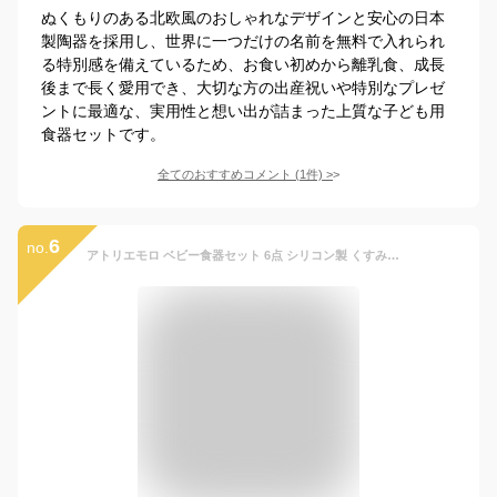
ぬくもりのある北欧風のおしゃれなデザインと安心の日本
製陶器を採用し、世界に一つだけの名前を無料で入れられ
る特別感を備えているため、お食い初めから離乳食、成長
後まで長く愛用でき、大切な方の出産祝いや特別なプレゼ
ントに最適な、実用性と想い出が詰まった上質な子ども用
食器セットです。
全てのおすすめコメント
(
1
件)
>
6
no.
アトリエモロ ベビー食器セット 6点 シリコン製 くすみカラー 離乳食用 電子レンジ対応 食洗機対応 吸盤付き 出産祝い ギフト プレゼント ベビー食器 赤ちゃん 食器 男の子 女の子 (ブルー)