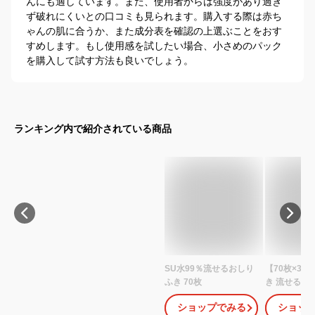
んにも適しています。また、使用者からは強度があり過ぎ
ず破れにくいとの口コミも見られます。購入する際は赤ち
ゃんの肌に合うか、また成分表を確認の上選ぶことをおす
すめします。もし使用感を試したい場合、小さめのパック
を購入して試す方法も良いでしょう。
ランキング内で紹介されている商品
SU水99％流せるおしり
【70枚×30
ふき 70枚
き 流せる ま
料無料 70枚
ショップでみる
ショッ
ト 流せるお