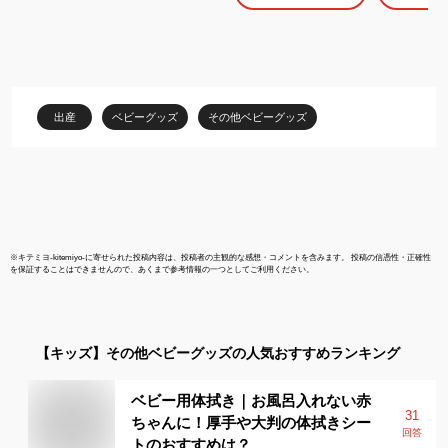
ンアルコール
イレに流せる
お尻ふき お
尻ふき 70枚
ビー コンパ
び 持ち歩き 
出産
ベビーグッズ
その他ベビーグッズ
※
キテミヨ-kitemiyo-
に寄せられた投稿内容は、投稿者の主観的な感想・コメントを含みます。 投稿の信憑性・正確性
を保証することはできませんので、あくまで参考情報の一つとしてご利用ください。
【キッズ】
その他ベビーグッズ
の人気おすすめランキング
ベビー用体拭き｜お風呂入れない赤
31
ちゃんに！厚手や大判の体拭きシー
回答
トのおすすめは？