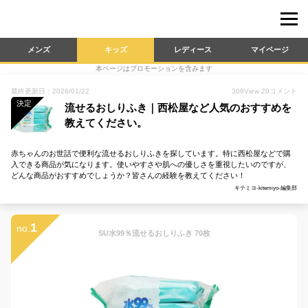
メンズ
キッズ
レディース
マイページ
本ページはプロモーションを含みます
最終更新日：2026/01/22
308
View
20
コメント
決定
流せるおしりふき｜西松屋など人気のおすすめを
教えてください。
赤ちゃんのお世話で便利な流せるおしりふきを探しています。特に西松屋などで購
入できる商品が気になります。使いやすさや肌への優しさを重視したいのですが、
どんな商品がおすすめでしょうか？皆さんの経験を教えてください！
キテミヨ-kitemiyo-編集部
1
no.
SU水99％流せるおしりふき 70枚