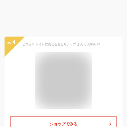
4
no.
ピジョン トイレに流せるおしりナップ ふんわり厚手(72枚入*2個パック*12セット)【おしりナップ】[おしりふき 流せる トイレ ピジョン Pigeon 大容量]
ショップでみる