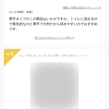
価格と在庫を
楽天
でチェック
>>
りいど(40代・女性)
厚手タイプのこの商品はいかがですか。トイレに流せるの
で衛生的なのと厚手で大判だから拭きやすいのでおすすめ
です。
全てのおすすめコメント
(
1
件)
>
8
no.
おしり拭き おしりふき まとめ買い 水99.9 流せる シート【送料無料】60枚×15個【900枚】【肌にやさしい】お尻拭き お尻ふき 厚手 赤ちゃん ベビー ベビー用品 レックダイレクト レック ダイレクト