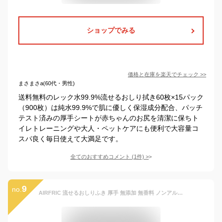
ショップでみる
価格と在庫を
楽天
でチェック
>>
まさまさa(60代・男性)
送料無料のレック水99.9%流せるおしり拭き60枚×15パック
（900枚）は純水99.9%で肌に優しく保湿成分配合、パッチ
テスト済みの厚手シートが赤ちゃんのお尻を清潔に保ちト
イレトレーニングや大人・ペットケアにも便利で大容量コ
スパ良く毎日使えて大満足です。
全てのおすすめコメント
(
1
件)
>
9
no.
AIRFRIC 流せるおしりふき 厚手 無添加 無香料 ノンアルコール エンボス加工 蓋つき 流せる 大判 純水 99.99％ 新生児 赤ちゃん ベビー 超厚手 極厚 出産準備 出産祝い 大容量 まとめ買い お尻ふき お尻拭き おしり拭き ウェットティッシュ Atsude シリーズ wt005 (流せるおしりふき【60枚入りx10個】(600枚))