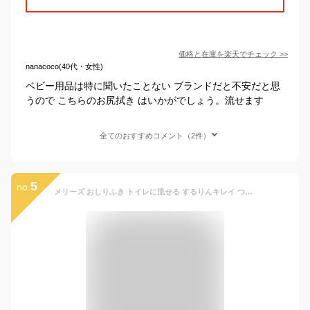
価格と在庫を
楽天
でチェック
>>
nanacoco(40代・女性)
ベビー用品は特に聞いたことない ブランドだと不安だと思
うので こちらのお尻拭き はいかがでしょう。流せます
全てのおすすめコメント（2件）
5
no.
メリーズ おしりふき トイレに流せる するりんキレイ つめかえ用 (64枚 × 3) ×３パック セット