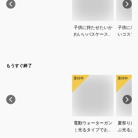
子供に持たせたいか
子供に着
わいいパスケースの
いコスプ
おすすめを教えてく
すすめを
ださい
さい
もうすぐ終了
受付中
受付中
電動ウォーターガン
夏祭りに
｜光るタイプでおす
ぶ光るお
すめなのは？
すすめは