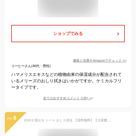
ショップでみる
価格と在庫を
Amazon
でチェック
>>
コーヒーさん(40代・男性)
ハマメリスエキスなどの植物由来の保湿成分が配合されて
いるメリーズのおしり拭きはいかがですか。ケミカルフリ
ータイプです。
全てのおすすめコメント
(
1
件)
>
6
no.
水99.9 流せる シート おしり拭き 【送料無料】【大容量2,880枚!】60枚×48個 おしりふき まとめ買い レック ダイレクト