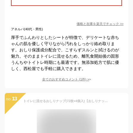
価格と在庫を
楽天
でチェック
>>
アネルバ(40代・男性)
厚手でふんわりとしたシートが特徴で、デリケートな赤ち
ゃんの肌を優しく守りながら汚れをしっかり絡め取りま
す。おしり保護成分配合で、こすらずスルンと拭けるのが
魅力。そのままトイレに流せるため、離乳食開始後の固形
うんちやトイトレ時期にも最適です。無添加処方で肌に優
しく、西松屋でも手軽に購入できます。
全てのおすすめコメント
(
1
件)
>
13
no.
トイレに流せるおしりナップ(72枚×4個入)【おしりナップ】