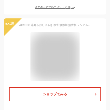
全てのおすすめコメント
(
1
件)
>
10
no.
AIRFRIC 流せるおしりふき 厚手 無添加 無香料 ノンアルコール エンボス加工 蓋つき 流せる 大判 純水 99.99％ 新生児 赤ちゃん ベビー 極厚 出産準備 出産祝い 大容量 まとめ買い お尻拭き Atsude シリーズ 60枚×10個セット WT005
ショップでみる