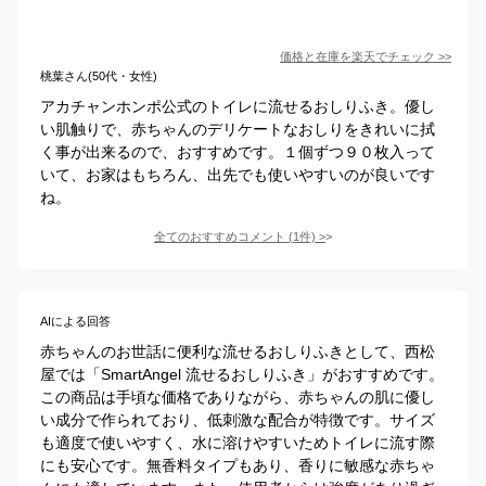
価格と在庫を
楽天
でチェック
>>
桃葉さん(50代・女性)
アカチャンホンポ公式のトイレに流せるおしりふき。優し
い肌触りで、赤ちゃんのデリケートなおしりをきれいに拭
く事が出来るので、おすすめです。１個ずつ９０枚入って
いて、お家はもちろん、出先でも使いやすいのが良いです
ね。
全てのおすすめコメント
(
1
件)
>
AIによる回答
赤ちゃんのお世話に便利な流せるおしりふきとして、西松
屋では「SmartAngel 流せるおしりふき」がおすすめです。
この商品は手頃な価格でありながら、赤ちゃんの肌に優し
い成分で作られており、低刺激な配合が特徴です。サイズ
も適度で使いやすく、水に溶けやすいためトイレに流す際
にも安心です。無香料タイプもあり、香りに敏感な赤ちゃ