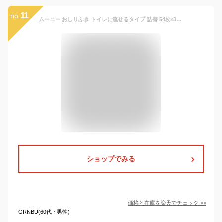
11
no.
ムーニー おしりふき トイレに流せるタイプ 詰替 54枚×3個 【ムーニー】 おしりふき・おむつ用品
ショップでみる
価格と在庫を
楽天
でチェック
>>
GRNBU(60代・男性)