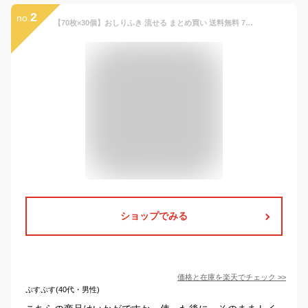
2
no.
【70枚×30個】おしりふき 流せる まとめ買い 送料無料 70枚×30個セット 流せるおしりふき ノンアルコール 大容量 トイレに流せる お尻拭き お尻ふき おしり拭き お尻ふき 70枚 赤ちゃん ベビー コンパクト 持ち運び 持ち歩き 【D】
ショップでみる
価格と在庫を
楽天
でチェック
>>
ぷすぷす(40代・男性)