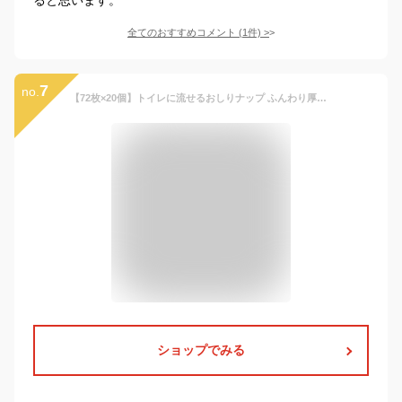
全てのおすすめコメント
(
1
件)
>
7
no.
【72枚×20個】トイレに流せるおしりナップ ふんわり厚手 EC限定デザイン(海のかくれんぼ)|0ヵ月〜 おしり拭き お尻拭き お尻ふき おしりふき ナップ おてふき 体拭き からだふき 詰め替え 赤ちゃん 赤ちゃん用品 ベビー用品 衛生用品 厚手 トイレに流せるおしりふき
ショップでみる