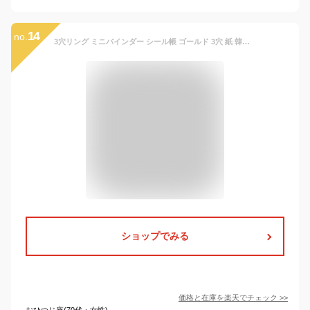
14
no.
3穴リング ミニバインダー シール帳 ゴールド 3穴 紙 韓国 手帳 メモ帳 韓国雑貨 トレカ 方眼紙80枚付き コレクトブック 推し活 グッズ オタ活 推し色 推しカラー ヲタ活 送料無料
ショップでみる
価格と在庫を
楽天
でチェック
>>
おひつじ座(70代・女性)