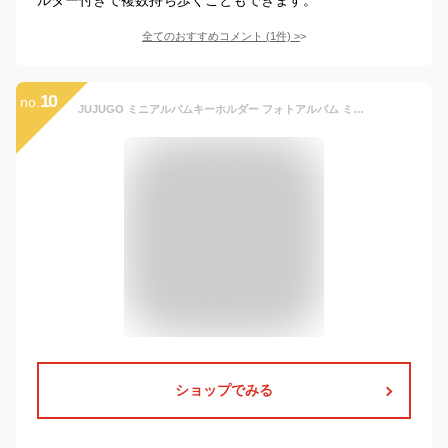
全てのおすすめコメント
(
1
件)
>
10
no.
JUJUGO ミニアルバムキーホルダー フォトアルバム ミニシール帳 2個入り 2インチ 32枚収納 透明 防水 推し活グッズ 誕生日 記念日 思い出記録 ギフト用「ピンク+黒」
ショップでみる