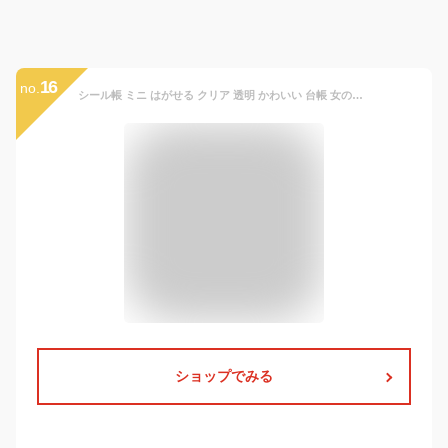
16
no.
シール帳 ミニ はがせる クリア 透明 かわいい 台帳 女の子 シール手帳 大人 (透明, シート10枚)
ショップでみる