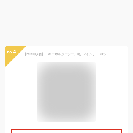
4
no.
【mini帳4個】 キーホルダーシール帳 2インチ 3Dシール帳 5.5x6.5cm ミニシール帳 プラバン 透明 サイズ ミニ バインダー クリア カードポケット 手帳 推し活 女の子 コラージュノート クリアタイプ