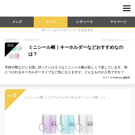
メンズ
キッズ
レディース
マイページ
本ページはプロモーションを含みます
最終更新日：2026/01/28
291
View
24
コメント
決定
ミニシール帳｜キーホルダーなどおすすめなの
は？
学校や塾などにも隠し持っていけそうなミニシール帳が欲しくて探しています。鞄
につけれるキーホルダータイプなど気になりますが、どんなものが人気ですか？
キテミヨ-kitemiyo-編集部
1
no.
ミニシール帳 ミニアルバムキーホルダー シール帳 ミニ 5x3.5cm 2インチ 28枚写真収納可 写真ホルダー フォトアルバム 推し活グッズ クリアポケット キーチェーン付き フォトアルバムキーホルダー 小型 DIY 手作り 記念フォトアルバム 応援 ペンダント ギフト