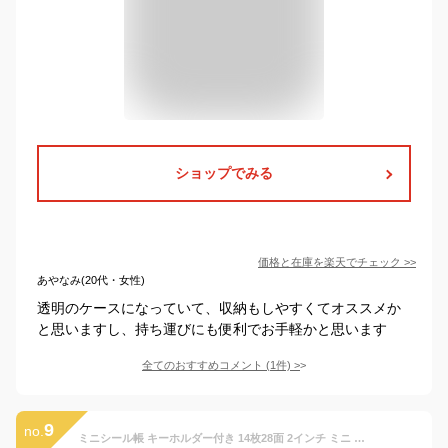
ショップでみる
価格と在庫を
楽天
でチェック
>>
あやなみ(20代・女性)
透明のケースになっていて、収納もしやすくてオススメか
と思いますし、持ち運びにも便利でお手軽かと思います
全てのおすすめコメント
(
1
件)
>
9
no.
ミニシール帳 キーホルダー付き 14枚28面 2インチ ミニ バインダー 3層構造 両面ポケット プラバン クリア 透明シート カードポケット かわいい 手帳 推し活 カードスリーブ シール 女の子 コラージュノート シール 手帳