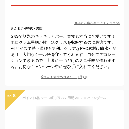
価格と在庫を
楽天
でチェック
>>
まさまさa(60代・男性)
SNSで話題のキラキラカバー、実物も本当に可愛いです！
ホログラム星柄が推し活グッズを収納するのに最適です。
A6サイズで持ち運びも便利。クリアなPVC素材は防水性が
あり、大切なシール帳を守ってくれます。自分でデコレー
ションできるので、世界に一つだけのミニ手帳が作れます
ね。お得なキャンペーン中にぜひ手に入れてください。
全てのおすすめコメント
(
1
件)
>
8
no.
ポイント5倍 シール帳 プラバン 透明 A8 ミニ バインダー 【リフィル×20枚 チャック付きボケット×2枚 下敷き×2枚】 PPシート カードポケット シール台紙 手帳 プリ帳 カードスリーブ 透明シール帳 はがせる バインダー型ノート