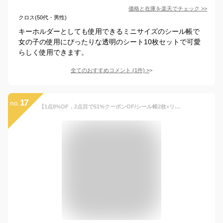
価格と在庫を
楽天
でチェック
>>
クロス(50代・男性)
キーホルダーとしても使用できるミニサイズのシール帳で
女の子の使用にぴったりな透明のシート10枚セットで可愛
らしく使用できます。
全てのおすすめコメント
(
1
件)
>
17
no.
【1点8%OF，2点目で51%クーポンOF/シール帳2枚+リフィル40枚+シール1枚】】透明シール帳 バインダー シールシステム手帳 クリア手帳 A7サイズ 透明バインダー 6穴リング 台紙 小学生 DIYデコ カスタマイズ手帳 ミニ手帳 コンパクト手帳 スケジュール帳 シール帳 PVCカバー