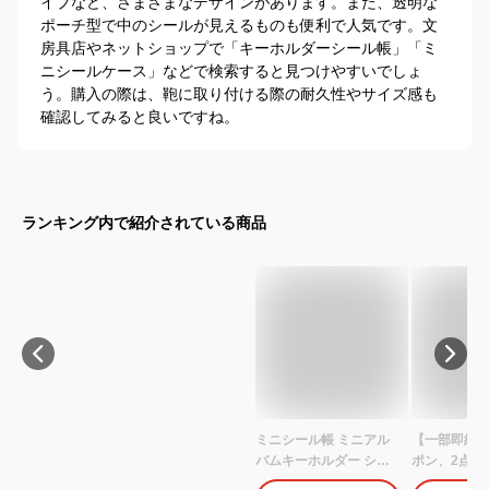
イプなど、さまざまなデザインがあります。また、透明な
ポーチ型で中のシールが見えるものも便利で人気です。文
房具店やネットショップで「キーホルダーシール帳」「ミ
ニシールケース」などで検索すると見つけやすいでしょ
う。購入の際は、鞄に取り付ける際の耐久性やサイズ感も
確認してみると良いですね。
ランキング内で紹介されている商品
ミニシール帳 ミニアル
【一部即納 1
バムキーホルダー シー
ポン、2点目
ル帳 ミニ 5x3.5cm 2イ
ポンOF、シ