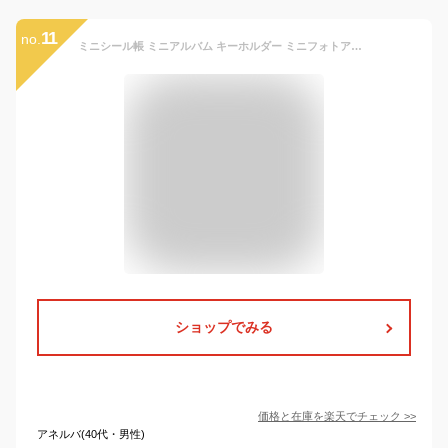
11
no.
ミニシール帳 ミニアルバム キーホルダー ミニフォトアルバム キーチェーン 16ページ 透明 防水 ポータブル 写真収納 カスタマイズ可能 彼氏 彼女 記念日 ギフト 結婚式 誕生日 思い出 写真入れ 推し活
ショップでみる
価格と在庫を
楽天
でチェック
>>
アネルバ(40代・男性)