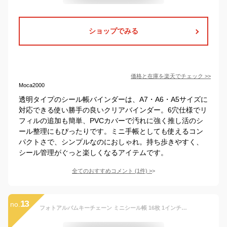
ショップでみる
価格と在庫を
楽天
でチェック
>>
Moca2000
透明タイプのシール帳バインダーは、A7・A6・A5サイズに
対応できる使い勝手の良いクリアバインダー。6穴仕様でリ
フィルの追加も簡単、PVCカバーで汚れに強く推し活のシ
ール整理にもぴったりです。ミニ手帳としても使えるコン
パクトさで、シンプルなのにおしゃれ。持ち歩きやすく、
シール管理がぐっと楽しくなるアイテムです。
全てのおすすめコメント
(
1
件)
>
13
no.
フォトアルバムキーチェーン ミニシール帳 16枚 1インチ 透明 写真収納 PVC 防水・防塵 スナップ留め アルバム 手作りカバン掛け ペンダント 恋人メモリー 誕生日 記念日 思い出記録 ギフト用 1個入