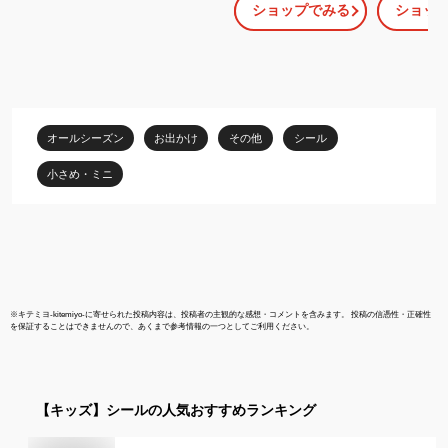
ショップでみる
ショッ
ンチ 28枚写真収納可 写
+リフィル4
真ホルダー フォトアル
ート】透明シ
バム 推し活グッズ クリ
ラキラ輝く 
アポケット キーチェー
帳 シールバ
ン付き フォトアルバム
インダー M5
キーホルダー 小型 DIY
収納 クリア
手作り 記念フォトアル
ミニサイズ 
オールシーズン
お出かけ
その他
シール
バム 応援 ペンダント ギ
DIYデコ リ
フト
ミニ手帳 P
小さめ・ミニ
※
キテミヨ-kitemiyo-
に寄せられた投稿内容は、投稿者の主観的な感想・コメントを含みます。 投稿の信憑性・正確性
を保証することはできませんので、あくまで参考情報の一つとしてご利用ください。
【キッズ】
シール
の人気おすすめランキング