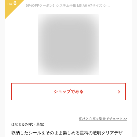
6
no.
【6%OFFクーポン】システム手帳 M5 A6 A7サイズ シール帳 透明 バインダー 星柄タイプ クリア手帳 6穴リング カスタマイズ手帳 DIYデコ リフィル10枚付き ミニ手帳 コンパクト手帳 PVCカバー スケジュール帳 手帳型 DIY会議ノートブックフォルダー 収納 推し活グッズ ギフト
ショップでみる
価格と在庫を
楽天
でチェック
>>
はなまる(50代・男性)
収納したシールをそのまま楽しめる星柄の透明クリアデザ