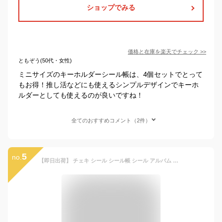
ショップでみる
価格と在庫を
楽天
でチェック
>>
ともぞう(50代・女性)
ミニサイズのキーホルダーシール帳は、4個セットでとって
もお得！推し活などにも使えるシンプルデザインでキーホ
ルダーとしても使えるのが良いですね！
全てのおすすめコメント（2件）
5
no.
【即日出荷】 チェキ シール シール帳 シール アルバム 手帳 instax mini チェキミニ インスタントカメラ FUJIFILM ポケットアルバム 10ページ 取り外し ポケットサイズ チェキアルバム おしゃれ かわいい ボタン付きのおしゃれなリングバインダーチェキフォルダー