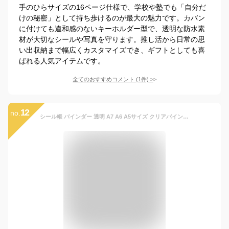
手のひらサイズの16ページ仕様で、学校や塾でも「自分だ
けの秘密」として持ち歩けるのが最大の魅力です。カバン
に付けても違和感のないキーホルダー型で、透明な防水素
材が大切なシールや写真を守ります。推し活から日常の思
い出収納まで幅広くカスタマイズでき、ギフトとしても喜
ばれる人気アイテムです。
全てのおすすめコメント
(
1
件)
>
12
no.
シール帳 バインダー 透明 A7 A6 A5サイズ クリアバインダー スケジュール帳 シール帳 推し活 6穴 PVCカバー ミニ手帳 コンパクト手帳 シンプル おしゃれ