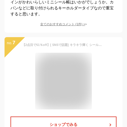
インがかわいらしいミニシール帳はいかがでしょうか。カ
バンなどに取り付けられるキーホルダータイプなので重宝
すると思います。
全てのおすすめコメント
(
1
件)
>
7
no.
【2点目で51％off】[ SNSで話題] キラキラ輝く シール帳カバー PVCカバー A6 シール収納 クリア手帳 透明バインダー 6穴リング カスタマイズ手帳 DIYデコ リフィルセット ミニ手帳 コンパクト手帳 スケジュール帳 シール帳 推し活 持ち運び便利 防水 ホログラム星柄
ショップでみる