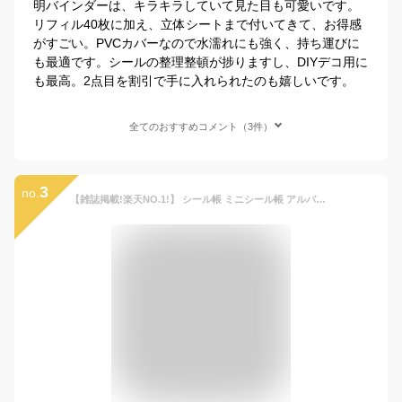
明バインダーは、キラキラしていて見た目も可愛いです。
リフィル40枚に加え、立体シートまで付いてきて、お得感
がすごい。PVCカバーなので水濡れにも強く、持ち運びに
も最適です。シールの整理整頓が捗りますし、DIYデコ用に
も最高。2点目を割引で手に入れられたのも嬉しいです。
全てのおすすめコメント（3件）
3
no.
【雑誌掲載!楽天NO.1!】 シール帳 ミニシール帳 アルバムキーホルダー シール 帳 ミニ 透明 キャラクター バインダー キーホルダー 女の子 小学生 透明 かわいい クリア ミニシール帳 キーホルダー付き ミニアルバムキーホルダー