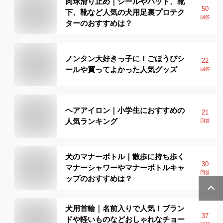
肉球滑り止め｜シールやパット、靴
50
下、靴など人気の犬用足裏プロテク
回答
ターのおすすめは？
ノンタン大好きっ子に！ごほうびシ
22
ールや買ってよかった人気グッズ
回答
ヘアアイロン｜小学生におすすめの
21
人気ランキング
回答
犬のマナーボトル｜散歩に持ち歩く
30
マナーシャワーやマナーボトルキャ
回答
ップのおすすめは？
犬用首輪｜名前入りで人気！ブラン
37
ドや軽いものなどおしゃれなチョー