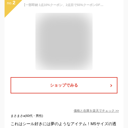
2
no.
【一部即納 1点10%クーポン、2点目で55%クーポンOF、シール帳2枚+リフィル40枚+立体シート】透明シール帳 キラキラ輝く 透明シール帳 シールバインダーバインダー M5 A7シール収納 クリアバインダー ミニサイズ 手帳 防水 DIYデコ リフィルセット ミニ手帳 PVCカバー
ショップでみる
価格と在庫を
楽天
でチェック
>>
まさまさa(60代・男性)
これはシール好きには夢のようなアイテム！M5サイズの透