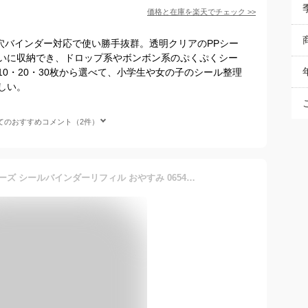
価格と在庫を
楽天
でチェック
>>
穴バインダー対応で使い勝手抜群。透明クリアのPPシー
いに収納でき、ドロップ系やボンボン系のぷくぷくシー
0・20・30枚から選べて、小学生や女の子のシール整理
しい。
てのおすすめコメント（2件）
カミオジャパン キャラクターズ シールバインダーリフィル おやすみ 065481 SANRIO