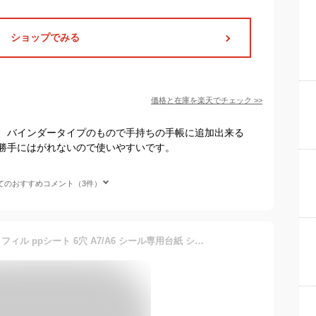
ショップでみる
価格と在庫を
楽天
でチェック
>>
、バインダータイプのもので手持ちの手帳に追加出来る
勝手にはがれないので使いやすいです。
てのおすすめコメント（3件）
ポイント3倍 シール帳 A7 リフィル ppシート 6穴 A7/A6 シール専用台紙 シール帳 リフィル シール台紙 剥離紙 10枚入 6穴 はがせる バインダー 推し活 カード収納 デコ手帳 プラ板