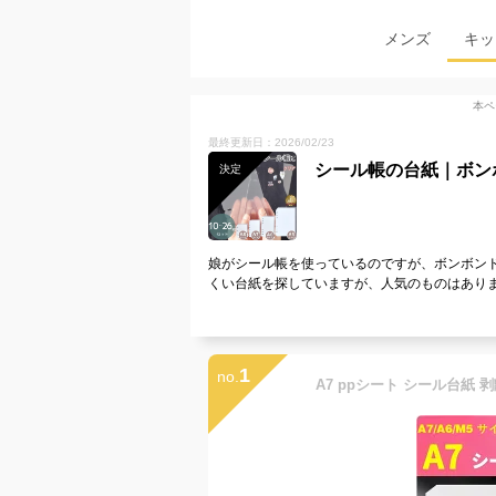
メンズ
キッ
本ペ
最終更新日：2026/02/23
シール帳の台紙｜ボン
決定
娘がシール帳を使っているのですが、ボンボン
くい台紙を探していますが、人気のものはあり
1
no.