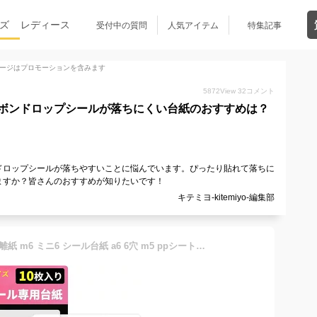
ズ
レディース
受付中の質問
人気アイテム
特集記事
ージはプロモーションを含みます
5872
View
32
コメント
ボンドロップシールが落ちにくい台紙のおすすめは？
ドロップシールが落ちやすいことに悩んでいます。ぴったり貼れて落ちに
ますか？皆さんのおすすめが知りたいです！
キテミヨ-kitemiyo-編集部
A7 ppシート シール台紙 剥離紙 m6 ミニ6 シール台紙 a6 6穴 m5 ppシート シール帳 プラバン シール帳 半透明 はがせる バインダー ファイル プリ帳 プリクラ （ppシート リフィル 10枚入）