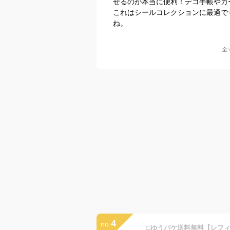
せるのが本当に便利！デコ手帳やカ
これはシールコレクションに最適で
ね。
全
4
no.