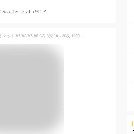
てのおすすめコメント（3件）
シール帳 台紙 リフィル 透明 マット A5/A6/A7/A8 6穴 3穴 10～26枚 1000円ポッキリ ゆうパケット送料無料 ■ シール手帳 シール台紙 クリア ppシート バインダー 台帳 ドロップ ぷくぷく ボンボン 女の子 小学生 ■