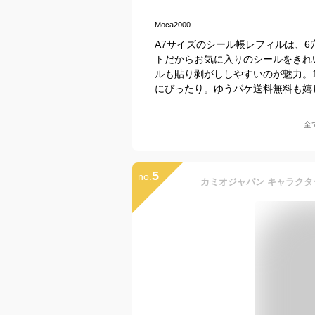
Moca2000
A7サイズのシール帳レフィルは、6
トだからお気に入りのシールをきれ
ルも貼り剥がししやすいのが魅力。1
にぴったり。ゆうパケ送料無料も嬉
全
5
no.