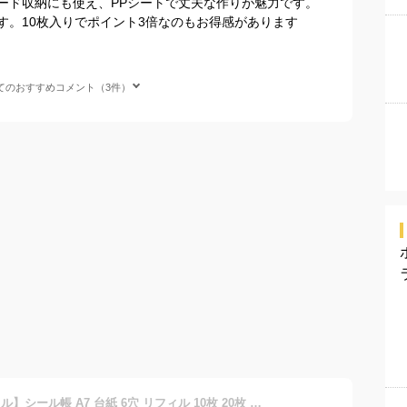
ード収納にも使え、PPシートで丈夫な作りが魅力です。
す。10枚入りでポイント3倍なのもお得感があります
てのおすすめコメント（3件）
□ゆうパケ送料無料【レフィル】シール帳 A7 台紙 6穴 リフィル 10枚 20枚 30枚 透明 クリア フィルム ppシート シール手帳 バインダー ドロップ ボンボン 女の子 小学生