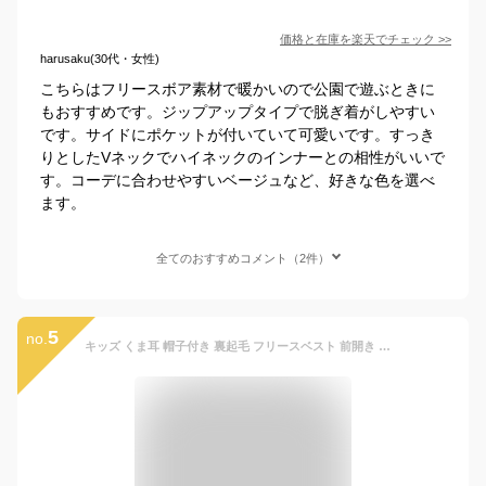
価格と在庫を
楽天
でチェック
>>
harusaku(30代・女性)
こちらはフリースボア素材で暖かいので公園で遊ぶときに
もおすすめです。ジップアップタイプで脱ぎ着がしやすい
です。サイドにポケットが付いていて可愛いです。すっき
りとしたVネックでハイネックのインナーとの相性がいいで
す。コーデに合わせやすいベージュなど、好きな色を選べ
ます。
全てのおすすめコメント（2件）
5
no.
キッズ くま耳 帽子付き 裏起毛 フリースベスト 前開き ノースリーブ ボアベスト 子供服 フリース ジャケット アウター 防寒 シンプル 春秋冬 ベスト おしゃれ コート 女の子 男の子 ルームウェア 普段着