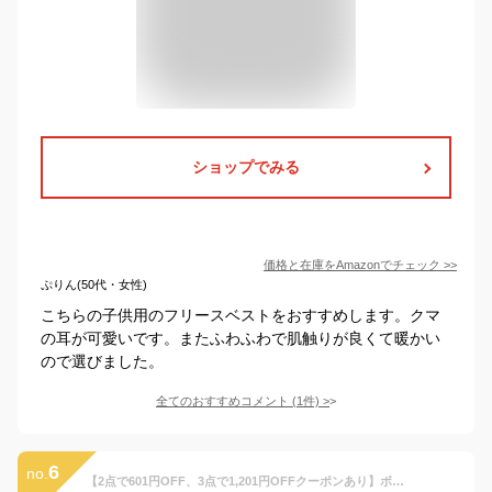
ショップでみる
価格と在庫を
Amazon
でチェック
>>
ぷりん(50代・女性)
こちらの子供用のフリースベストをおすすめします。クマ
の耳が可愛いです。またふわふわで肌触りが良くて暖かい
ので選びました。
全てのおすすめコメント
(
1
件)
>
6
no.
【2点で601円OFF、3点で1,201円OFFクーポンあり】ボア ベスト キッズ 男の子 女の子 男女兼用 子供 子ども 秋冬 トップス アウター 上着 厚手 もこもこ 防寒 前開き フロントボタン ポケット パイピング ノーカラー 中綿 裏地付き フードなし 100 110 120 130 140 小学校