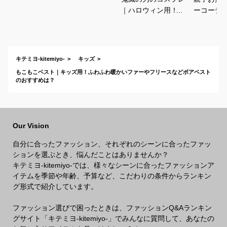
｜ハロウィン用！キ
ーコーデ
ッズのなりきり人気
しゃれな
衣装のおすすめは？
ションの
は？
キテミヨ-kitemiyo-
キッズ
もこもこベスト｜キッズ用！ふわふわ暖かいファーやフリースなどボアベスト
のおすすめは？
Our Vision
自分に合ったファッション、それぞれのシーンに合ったファッ
ションを選ぶとき、悩んだことはありませんか？
キテミヨ-kitemiyo-では、様々なシーンに合ったファッションア
イテムを季節や年齢、予算など、こだわりの条件からランキン
グ形式で紹介しています。
ファッション選びで困ったときは、ファッションQ&Aランキン
グサイト「キテミヨ-kitemiyo-」でみんなに質問して、あなたの