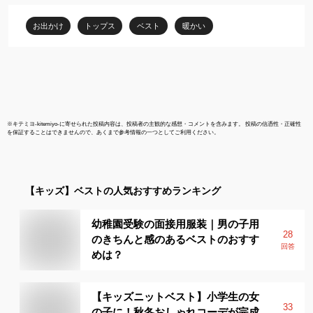
140cm 150cm
お出かけ
トップス
ベスト
暖かい
※
キテミヨ-kitemiyo-
に寄せられた投稿内容は、投稿者の主観的な感想・コメントを含みます。 投稿の信憑性・正確性
を保証することはできませんので、あくまで参考情報の一つとしてご利用ください。
【キッズ】
ベスト
の人気おすすめランキング
幼稚園受験の面接用服装｜男の子用
28
のきちんと感のあるベストのおすす
回答
めは？
【キッズニットベスト】小学生の女
33
の子に！秋冬おしゃれコーデが完成