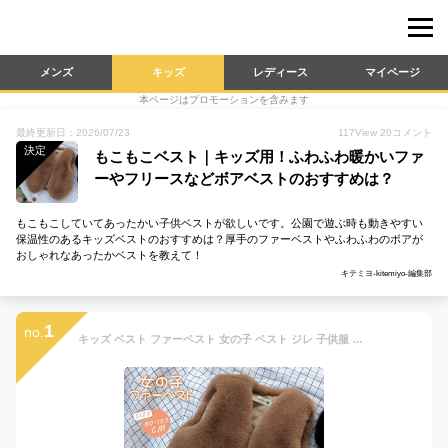
メンズ
キッズ
レディース
マイページ
本ページはプロモーションを含みます
最終更新日：2026/07/23
117
View
20
コメント
決定
もこもこベスト｜キッズ用！ふわふわ暖かいファ
ーやフリースなどボアベストのおすすめは？
もこもこしていてあったかい子供ベストが欲しいです。公園で遊ぶ時も動きやすい
保温性のあるキッズベストのおすすめは？厚手のファーベストやふわふわのボアが
おしゃれなあったかベストを教えて！
キテミヨ-kitemiyo-編集部
1
no.
キッズ ベスト ファーベスト 女の子 ベスト ジレ 子供服 前開き フェイクファー 春秋 冬 Vネック 厚手 暖かい ふわふわ お洒落 もこもこ ジュニア 子ども 90cm 100cm 110cm 120cm 130cm 140cm 150cm