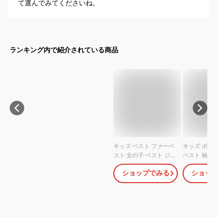
て選んでみてくださいね。
ランキング内で紹介されている商品
キッズ ベスト ファーベ
キッズ ボア
スト 女の子 ベスト ジレ
ベスト 袖な
子供服 前開き フェイク
子供 チャン
ショップでみる
ショッ
ファー 春秋 冬 Vネック
100cm〜160
厚手 暖かい ふわふわ お
服 男の子 女
洒落 もこもこ ジュニア
プス 上着 羽
子ども 90cm 100cm
こ ユニセッ
110cm 120cm 130cm
限り】