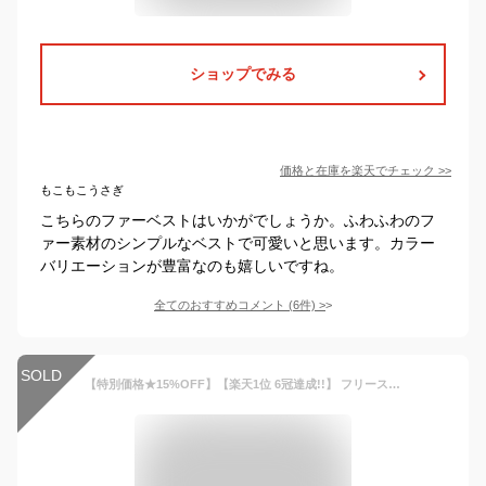
ショップでみる
価格と在庫を
楽天
でチェック
>>
もこもこうさぎ
こちらのファーベストはいかがでしょうか。ふわふわのフ
ァー素材のシンプルなベストで可愛いと思います。カラー
バリエーションが豊富なのも嬉しいですね。
全てのおすすめコメント
(
6
件)
>
SOLD
【特別価格★15%OFF】【楽天1位 6冠達成!!】 フリース ベスト キッズ 子供服 アウター ジャケット 暖かい もこもこ 可愛い おしゃれ 無地 シンプル 通園 幼稚園 保育園 小学生 ジュニア 男の子 女の子 ベビー 軽量 着やすい ルームウェア 部屋着 秋 冬 ふわふわ 防寒ベスト