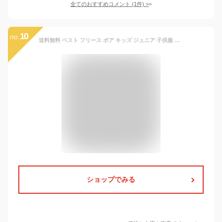
全てのおすすめコメント
(
1
件)
>
10
no.
送料無料 ベスト フリース ボア キッズ ジュニア 子供服 女の子 男の子 ジップアップ アウター 立襟 ハイネック ポケット付き 前開き バイカラー あったか 防寒 寒さ対策 ノースリーブ 袖なし 定番 ベーシック カジュアル おしゃれ 女児 男児 女子 男子 こども服 通園 通学
ショップでみる