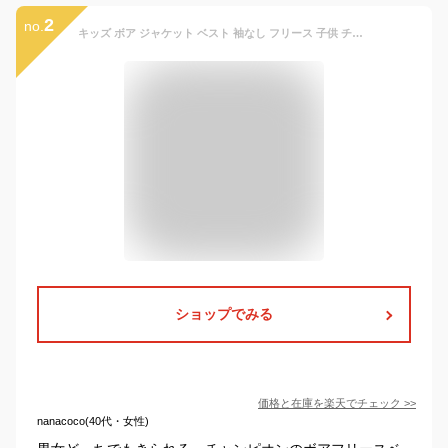
2
no.
キッズ ボア ジャケット ベスト 袖なし フリース 子供 チャンピオン 100cm〜160cm ( 子供服 男の子 女の子 冬 トップス 上着 羽織り もこもこ ユニセックス)【在庫限り】
ショップでみる
価格と在庫を
楽天
でチェック
>>
nanacoco(40代・女性)