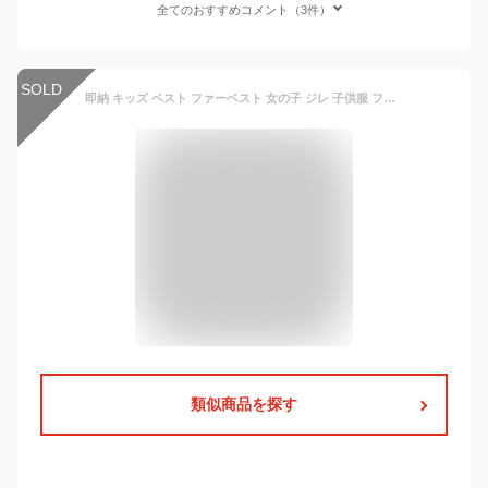
全てのおすすめコメント（3件）
SOLD
即納 キッズ ベスト ファーベスト 女の子 ジレ 子供服 ファーカーディガン 前開き フェイクファー 秋 冬 Vネック ノースリーブ 無地 厚手 暖かい ふわふわ もこもこ ジュニア 子ども 90cm 100cm 110cm 120cm 130cm
類似商品を探す