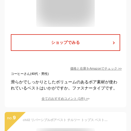
ショップでみる
価格と在庫を
Amazon
でチェック
>>
コーヒーさん(40代・男性)
滑らかでしっかりとしたボリュームのあるボア素材が使わ
れているベストはいかがですか。ファスナータイプです。
全てのおすすめコメント
(
1
件)
>
9
no.
chil2 リバーシブルボアベスト チルツー トップス ベスト・ジレ ピンク ホワイト ベージュ