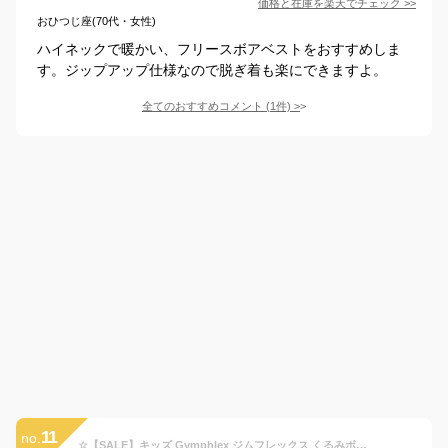
価格と在庫を
楽天
でチェック
>>
おひつじ座(70代・女性)
ハイネックで暖かい、フリースボアベストをおすすめしま
す。ジップアップ仕様なので脱ぎ着も楽にできますよ。
全てのおすすめコメント
(
1
件)
>
11
no.
☆【SALE】キッズ Gymphlex ジムフレックス くるみボタンフードボアベスト もこもこ くるみボタン 品番：J-1142PL【20%OFF】