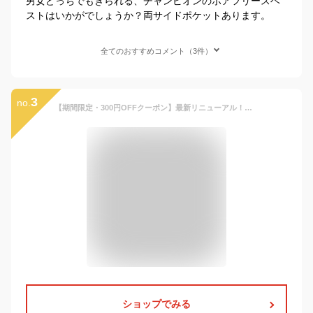
男女どっちでもきられる、チャンピオンのボアフリースベ
ストはいかがでしょうか？両サイドポケットあります。
全てのおすすめコメント（3件）
3
no.
【期間限定・300円OFFクーポン】最新リニューアル！ボアベスト ボア ベスト キッズ 子供服 子ども 男の子 女の子 アウター ベスト もこもこ ふわふわ ボア ベビーベスト こども 上着 防寒 羽織り 両面起毛 フリース 保育園 幼稚園 通園 無地 可愛い送料無料
ショップでみる