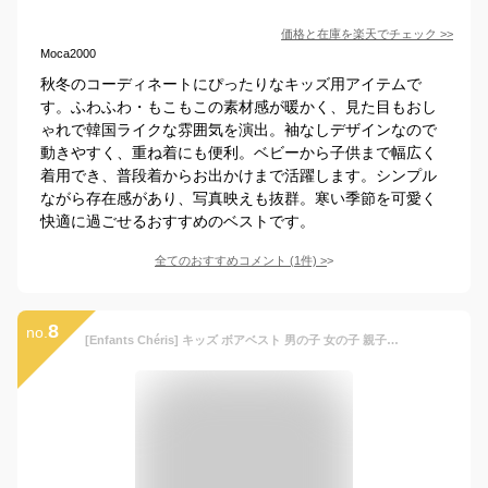
価格と在庫を
楽天
でチェック
>>
Moca2000
秋冬のコーディネートにぴったりなキッズ用アイテムで
す。ふわふわ・もこもこの素材感が暖かく、見た目もおし
ゃれで韓国ライクな雰囲気を演出。袖なしデザインなので
動きやすく、重ね着にも便利。ベビーから子供まで幅広く
着用でき、普段着からお出かけまで活躍します。シンプル
ながら存在感があり、写真映えも抜群。寒い季節を可愛く
快適に過ごせるおすすめのベストです。
全てのおすすめコメント
(
1
件)
>
8
no.
[Enfants Chéris] キッズ ボアベスト 男の子 女の子 親子服 子供服 紳士 レディース ふわふわ もこもこ 無地 起毛 春秋冬 柔軟 暖かめ ホットコット アウター カーキ 140