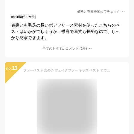
価格と在庫を
楽天
でチェック
>>
chai(50代・女性)
表裏とも毛足の長いボアフリース素材を使ったこちらのベ
ストはいかがでしょうか。襟高で着丈も長めなので、しっ
かり防寒できます。
全てのおすすめコメント
(
2
件)
>
13
no.
ファーベスト 女の子 フェイクファー キッズ ベスト アウター グレー ブラック ピンク ブラウン ホワイト 黒 白 茶色 韓国 子供服 子ども服 おしゃれ 重ね着 お出かけ 旅行 防寒 春 秋 冬 保育園 幼稚園 通園 小学校 通学 90cm 100cm 110cm 120cm 130cm 140cm