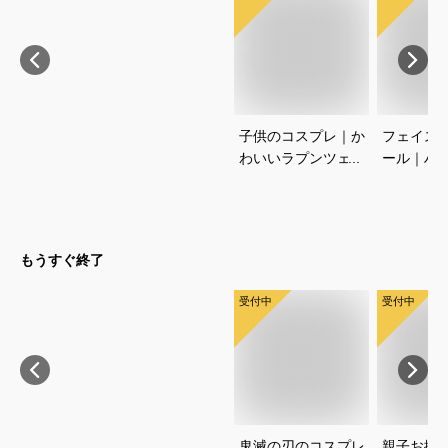
子供のコスプレ｜か
フェイス
わいいラプンツェル
ール｜ハ
ドレスや衣装に使え
使う子供
る人気アイテムのお
いタトゥ
すすめは？
おすすめ
もうすぐ終了
受付中
受付中
鬼滅の刃のコスプレ
親子お揃