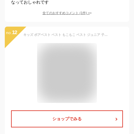
なっておしゃれです
全てのおすすめコメント
(
1
件)
>
12
no.
キッズ ボアベスト ベスト もこもこ ベスト ジュニア 子供用 女の子 男の子 トップス ノースリーブ 袖なし 裏起毛 フリース 無地 厚手 ベスト あったか カジュアル かわいい 軽量 あたっか 部屋着 通園 通学 春秋冬 保温 前開き 春 秋 冬 パープル/ピンク
ショップでみる