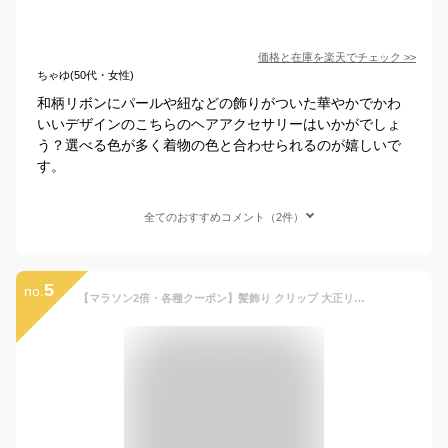
価格と在庫を
楽天
でチェック
>>
ちゃゆ(50代・女性)
和柄リボンにパールや紐などの飾りがついた華やかでかわ
いいデザインのこちらのヘアアクセサリーはいかがでしょ
う？選べる色が多く着物の色と合わせられるのが嬉しいで
す。
全てのおすすめコメント（2件）
5
no.
【マラソン2倍・各種クーポン】髪飾り クリップ 大正リボン コーム 和装 浴衣 パール 成人式 七五三 卒業式 入学式 花 ヘアアクセサリー かんざし 髪留め パールループのクリップと大正リボンのコーム2点セット 赤 白 習い事 袴 時短 簡単 手軽