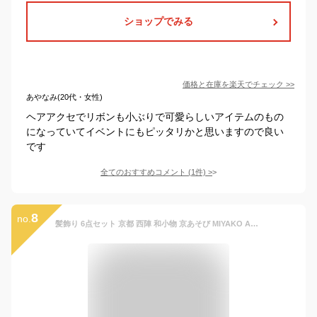
ショップでみる
価格と在庫を
楽天
でチェック
>>
あやなみ(20代・女性)
ヘアアクセでリボンも小ぶりで可愛らしいアイテムのもの
になっていてイベントにもピッタリかと思いますので良い
です
全てのおすすめコメント
(
1
件)
>
8
no.
髪飾り 6点セット 京都 西陣 和小物 京あそび MIYAKO ASOBI 白 成人式 花 和風 浴衣 着物 振袖 袴 七五三 子供 結婚式お呼ばれ 卒業式 入学式 コーム ヘアアクセサリー 日本製 送料無料 W 93 CM-4-810 w732 Si