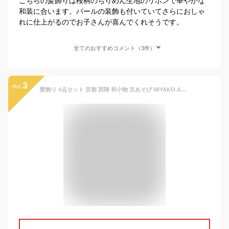
こちらの髪飾りは桜柄のちりめん生地のリボンで華やかな
和装に合います。パールの装飾も付いていてさらにおしゃ
れに仕上がるのでお子さんが喜んでくれそうです。
全てのおすすめコメント（3件）
3
no.
髪飾り 4点セット 京都 西陣 和小物 京あそび MIYAKO ASOBI ピンク 成人式 花 和風 浴衣 着物 振袖 袴 七五三 キッズ 結婚式お呼ばれ 卒業式 入学式 コーム 髪留 子供 日本製 送料無料 W95 CM-T7-0745 w934 Si