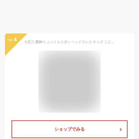
4
no.
七五三 髪飾り ふっくらリボン ヘッドドレス キッズ こども ヘアアクセサリー 着物 袴 浴衣 秋祭り 桜 卒業式 卒園式 成人式 大学生 小学生 中学生 和装 髪飾り ヘアアクセ 和小物 振袖 結婚式 十三参り ハーフ成人式 浴衣 送料無料
ショップでみる