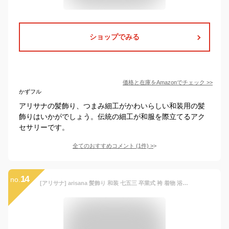
ショップでみる
価格と在庫を
Amazon
でチェック
>>
かずフル
アリサナの髪飾り、つまみ細工がかわいらしい和装用の髪
飾りはいかがでしょう。伝統の細工が和服を際立てるアク
セサリーです。
全てのおすすめコメント
(
1
件)
>
14
no.
[アリサナ] arisana 髪飾り 和装 七五三 卒業式 袴 着物 浴衣 花 つまみ細工 ちりめん パール リボン 子供 ガールズ アカ -