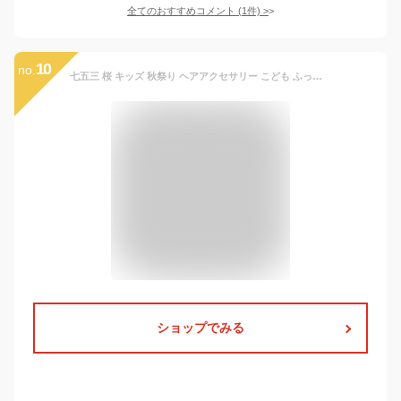
全てのおすすめコメント
(
1
件)
>
10
no.
七五三 桜 キッズ 秋祭り ヘアアクセサリー こども ふっくらリボン ヘッドドレス 髪飾り 浴衣 小学生 袴 卒業式 振袖 七五三 成人式 着物 中学生 和装 卒園式 ヘアアクセ 和小物 髪飾り 結婚式 十三参り ハーフ成人式 浴衣
ショップでみる