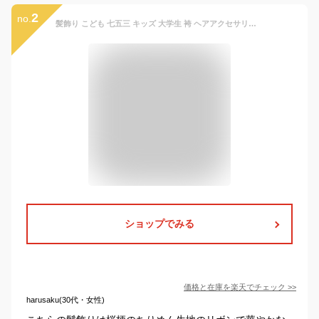
2
no.
髪飾り こども 七五三 キッズ 大学生 袴 ヘアアクセサリー 着物 ふっくらリボン 浴衣 秋祭り 卒業式 ヘッドドレス 成人式 卒園式 桜 小学生 七五三 中学生 髪飾り ヘアアクセ 和小物 振袖 結婚式 十三参り ハーフ成人式 浴衣
ショップでみる
価格と在庫を
楽天
でチェック
>>
harusaku(30代・女性)