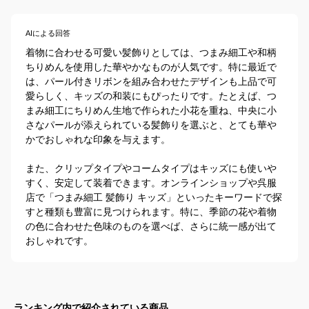
AIによる回答
着物に合わせる可愛い髪飾りとしては、つまみ細工や和柄
ちりめんを使用した華やかなものが人気です。特に最近で
は、パール付きリボンを組み合わせたデザインも上品で可
愛らしく、キッズの和装にもぴったりです。たとえば、つ
まみ細工にちりめん生地で作られた小花を重ね、中央に小
さなパールが添えられている髪飾りを選ぶと、とても華や
かでおしゃれな印象を与えます。

また、クリップタイプやコームタイプはキッズにも使いや
すく、安定して装着できます。オンラインショップや呉服
店で「つまみ細工 髪飾り キッズ」といったキーワードで探
すと種類も豊富に見つけられます。特に、季節の花や着物
の色に合わせた色味のものを選べば、さらに統一感が出て
おしゃれです。
ランキング内で紹介されている商品