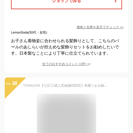
ショップでみる
価格と在庫を
楽天
でチェック
>>
LemonSoda(50代・女性)
お子さん着物姿に合わせられる髪飾りとして、こちらのパ
ールのあしらいが控えめな髪飾りセットをお勧めしたいで
す。日本製なことにより丁寧に仕立てられています。
全てのおすすめコメント
(
1
件)
>
18
no.
TOMAZON【七五三/成人式/結婚式対応】和風つまみ細工髪飾りヘアクリップ女の子レディース手作り色合わせの花パール水滴ペンダントリボン付き子供卒業式着物お祝い贈り物ギフト(パープル)