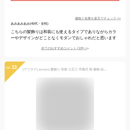
価格と在庫を
楽天
でチェック
>>
あみあみあみ(40代・女性)
こちらの髪飾りは和装にも使えるタイプでありながらカラ
ーやデザインがどことなくモダンでおしゃれだと思います
全てのおすすめコメント
(
1
件)
>
13
no.
[アリサナ] arisana 髪飾り 和装 七五三 卒業式 袴 着物 浴衣 花 つまみ細工 パール リボン 子供 ガールズ ラベンダー free