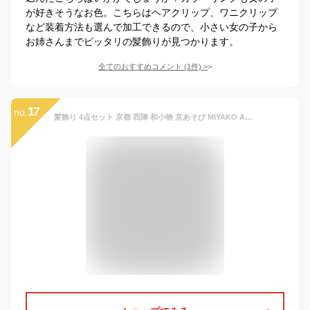
が好きそうなお色。こちらはヘアクリップ、ワニクリップ
など装着方法も選んで加工できるので、小さい女の子から
お姉さんまでピッタリの髪飾りが見つかります。
全てのおすすめコメント
(
1
件)
>
17
no.
髪飾り 4点セット 京都 西陣 和小物 京あそび MIYAKO ASOBI 紫 成人式 花 和風 浴衣 着物 振袖 袴 七五三 キッズ 結婚式お呼ばれ 卒業式 入学式 髪留め コーム 子供 日本製 送料無料 W 95 CM-T7-0745 w933 Si