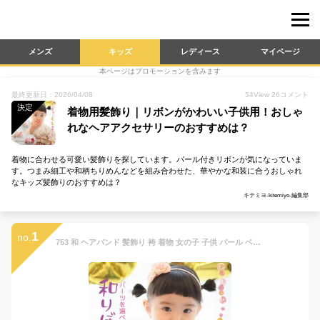
メンズ
キッズ
レディース
マイページ
本ページはプロモーションを含みます
最終更新日：2026/04/08
54
View
26
コメント
決定
着物用髪飾り｜リボンがかわいい子供用！おしゃ
れなヘアアクセサリーのおすすめは？
着物に合わせる可愛い髪飾りを探しています。パール付きリボンが気になっていま
す。つまみ細工や和柄ちりめんなどを組み合わせた、華やかな和装に合うおしゃれ
なキッズ髪飾りのおすすめは？
キテミヨ-kitemiyo-編集部
1
no.
753 和 ヘアバンド 髪飾り 袴 着物 女の子 子供 パール ベビー りぼん 【チュールリボンとオーロラパールのちりめん桜リボン】 初節句 浴衣 ベビー袴 七五三 あかちゃん ひなまつり 袴ロンパース お食い初め ひな祭り ヘアクリップ ヘアアクセサリー 赤ちゃん 花 キッズ