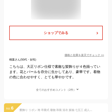
ショップでみる
価格と在庫を
楽天
でチェック
>>
桃葉さん(50代・女性)
こちらは、大正リボン仕様で素敵な髪飾りが４色揃ってい
ます。花とパールを存分に生かしてあり、豪華です。着物
の色に合わせやすく、とても華やかです。
全てのおすすめコメント（2件）
6
no.
髪飾り リボン 袴 卒業式 着物 和装 浴衣 振袖 七五三 成人式 髪 飾り りぼん 和風 フェイク真珠 つまみ細工 女の子 子供 ヘアアクセサリー