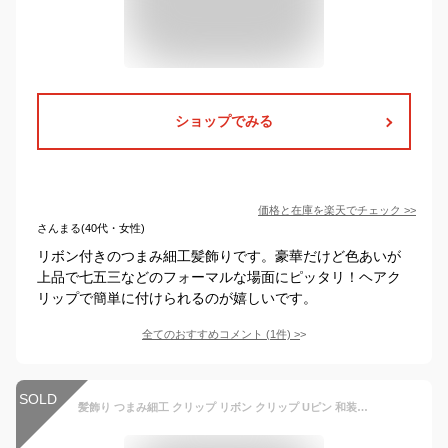
ショップでみる
価格と在庫を
楽天
でチェック
>>
さんまる(40代・女性)
リボン付きのつまみ細工髪飾りです。豪華だけど色あいが
上品で七五三などのフォーマルな場面にピッタリ！ヘアク
リップで簡単に付けられるのが嬉しいです。
全てのおすすめコメント
(
1
件)
>
SOLD
髪飾り つまみ細工 クリップ リボン クリップ Uピン 和装 浴衣 パール セット 成人式 七五三 卒業式 入学式 花 ヘアアクセサリー かんざし 髪留め 蝶々リボン、つまみ細工Uピン等8点セット 赤 白 ちりめん 和柄 袴 時短 簡単 手軽