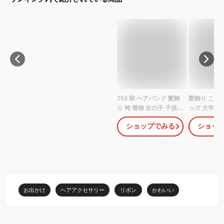
753 和 ヘアバンド 髪飾
髪飾り こども
り 袴 着物 女の子 子供
ッズ 大学生 
パール ベビー りぼん
セサリー 着
ショップでみる
ショッ
【チュールリボンとオー
リボン 浴衣 
ロラパールのちりめん桜
式 ヘッドド
リボン】 初節句 浴衣 ベ
卒園式 桜 小
ビー袴 七五三 あかちゃ
中学生 髪飾
ん ひなまつり 袴ロンパ
セ 和小物 振
ース お食い初め ひな祭
三参り ハー
り ヘアクリップ ヘアア
衣
お出かけ
ヘアアクセサリー
リボン
かわいい
クセサリー 赤ちゃん 花
キッズ