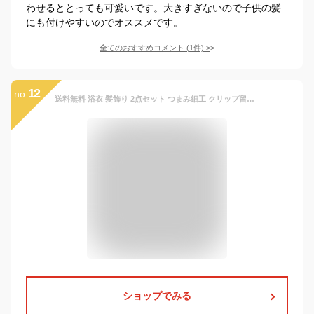
わせるととっても可愛いです。大きすぎないので子供の髪
にも付けやすいのでオススメです。
全てのおすすめコメント
(
1
件)
>
12
no.
送料無料 浴衣 髪飾り 2点セット つまみ細工 クリップ留め パール リボン タッセル 七五三 成人式 卒業式 着物 和風 ヘアアクセサリー 中華風 和装 振袖 袴 お宮参り 子供
ショップでみる