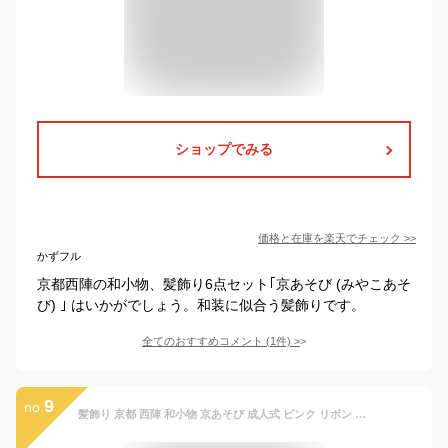
ショップでみる
価格と在庫を
楽天
でチェック
>>
かずフル
京都西陣の和小物、髪飾り6点セット｢京あそび (みやこあそ
び) ｣ はいかがでしょう。和装に似合う髪飾りです。
全てのおすすめコメント
(
1
件)
>
9
no.
髪飾り 京都 西陣 和小物 京あそび 成人式 ピンク リボン 花 パール チュール 和風 浴衣 着物 振袖 袴 七五三 子供 キッズ ヘアアクセサリー コーム 髪留め 結婚式お呼ばれ 大きめ 日本製 送料無料 W 98 CM-T7-915 w710 Si