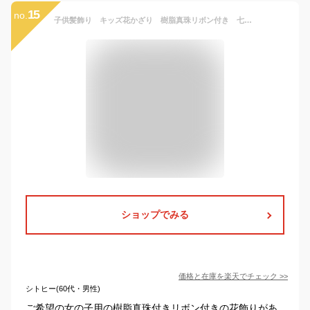
15
no.
子供髪飾り キッズ花かざり 樹脂真珠リボン付き 七五三着物向き和装小物
ショップでみる
価格と在庫を
楽天
でチェック
>>
シトヒー(60代・男性)
ご希望の女の子用の樹脂真珠付きリボン付きの花飾りがあ