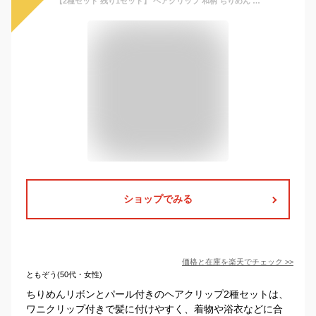
【2種セット 残り1セット】 ヘアクリップ 和柄 ちりめん リボン フラワー パール付 〔和風 髪飾り ヘアピン ワニくちばしクリップ 子ども キッズ 大人 浴衣 和装 着物 かわいい おしゃれ ヘアアクセサリー〕
ショップでみる
価格と在庫を
楽天
でチェック
>>
ともぞう(50代・女性)
ちりめんリボンとパール付きのヘアクリップ2種セットは、
ワニクリップ付きで髪に付けやすく、着物や浴衣などに合