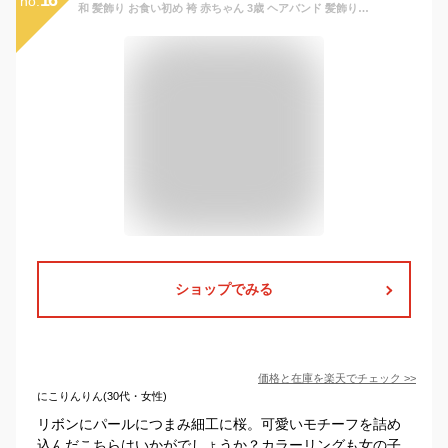
no.
和 髪飾り お食い初め 袴 赤ちゃん 3歳 ヘアバンド 髪飾り 子供 ベビー袴 女の子 753 ヘアアクセサリー 袴 着物 リボン 【つまみ細工とパールちりめんリボン】 ひなまつり 七五三 赤ちゃん 浴衣 桃の花 マム 赤 ひな祭り ピンク 新生児 キッズ 雛祭り 袴ロンパース
ショップでみる
価格と在庫を
楽天
でチェック
>>
にこりんりん(30代・女性)
リボンにパールにつまみ細工に桜。可愛いモチーフを詰め
込んだこちらはいかがでしょうか？カラーリングも女の子