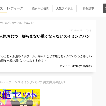
ズ
レディース
受付中の質問
人気アイテム
特集記事
ージはプロモーションを含みます
215
View
21
コメント
人気おむつ！膨らまない重くならないスイミングパン
じゃぶじゃぶ池や子供プール、海や川などで履けるオムツパンツが欲しい
快適な水遊び用パンツのおすすめは？
キテミヨ-kitemiyo-編集部
大王製紙 水あそび用おむつ Goonグーンスイミングパンツ 男女共用4枚入X2個(同じサイズが合計8枚)