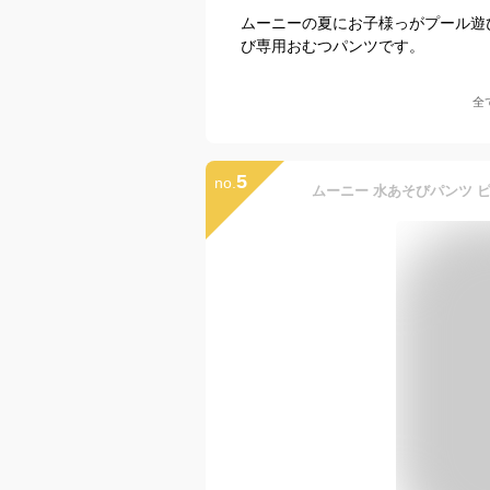
ムーニーの夏にお子様っがプール遊
び専用おむつパンツです。
全
5
no.