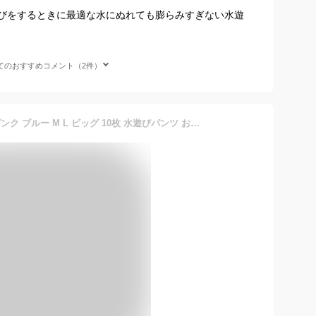
びをするときに最適な水にぬれても膨らみすぎない水遊
てのおすすめコメント（2件）
ムーニー 水あそびパンツ ピンク ブルー M L ビッグ 10枚 水遊びパンツ おむつ 水着 ベビー オムツ パンツ プール スイミング 赤ちゃん moony ユニチャーム 話題 プール 海 レジャー 男の子 女の子