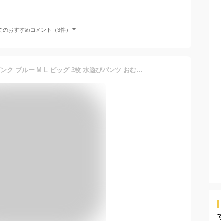
てのおすすめコメント（3件）
ムーニー 水あそびパンツ ピンク ブルー M L ビッグ 3枚 水遊びパンツ おむつ 水着 ベビー オムツ パンツ プール スイミング 赤ちゃん moony ユニチャーム 話題 プール 海 レジャー 男の子 女の子