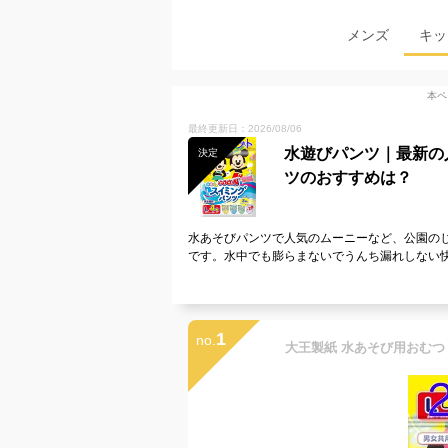
メンズ
キッ
本ペ
最終更新日：2026/08/06
水遊びパンツ｜最新の
決定
ツのおすすめは？
水あそびパンツで人気のムーニーなど、公園の
です。水中でも膨らまないでうんち漏れしない
1
no.