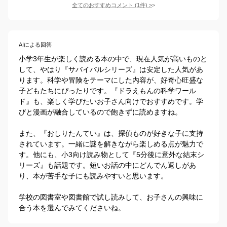
全てのおすすめコメント
(
1
件)
>
AIによる回答
小学3年生が楽しく読める本の中で、現在人気が高いものと
して、やはり『サバイバルシリーズ』は安定した人気があ
ります。科学や冒険をテーマにした内容が、好奇心旺盛な
子どもたちにぴったりです。『ドラえもんの科学ワール
ド』も、楽しく学びたいお子さん向けでおすすめです。学
びと漫画が融合しているので飽きずに読めますね。

また、『おしりたんてい』は、探偵ものが好きな子に支持
されています。一緒に謎を解きながら楽しめる点が魅力で
す。他にも、小3向け読み物として『5分後に意外な結末シ
リーズ』も話題です。短いお話の中にどんでん返しがあ
り、本が苦手な子にも読みやすいと思います。

学校の図書室や図書館で試し読みして、お子さんの興味に
合う本を選んでみてくださいね。