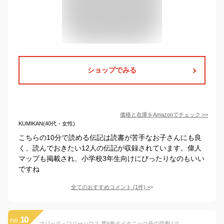
ショップでみる
価格と在庫を
Amazon
でチェック
>>
KUMIKAN(40代・女性)
こちらの10分で読める伝記は読書が苦手なお子さんにも良
く、読んでおきたい12人の伝記が収録されています。偉人
マップも掲載され、小学校3年生向けにぴったりなのもいい
ですね
全てのおすすめコメント
(
1
件)
>
10
no.
マジック・ツリーハウス 第9巻タイタニック号の悲劇 (マジック・ツリーハウス 9)