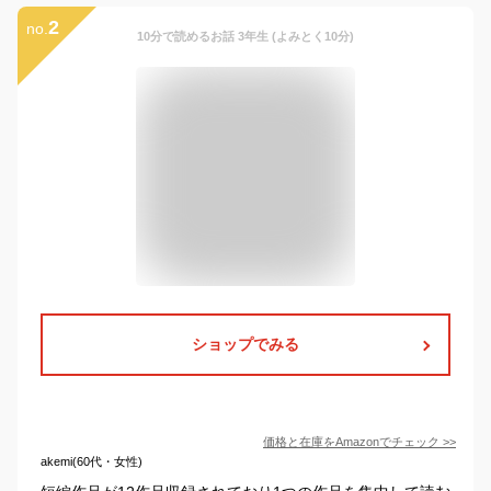
2
no.
10分で読めるお話 3年生 (よみとく10分)
ショップでみる
価格と在庫を
Amazon
でチェック
>>
akemi(60代・女性)