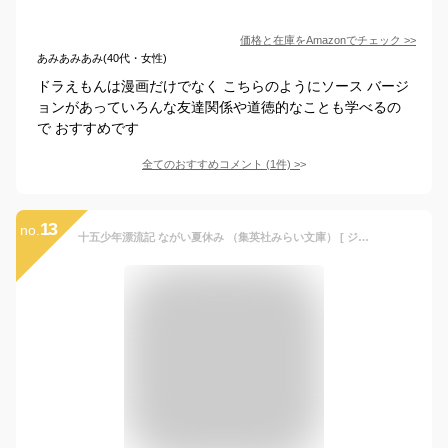
価格と在庫を
Amazon
でチェック
>>
あみあみあみ(40代・女性)
ドラえもんは漫画だけでなく こちらのようにソース バージ
ョンがあっていろんな友達関係や道徳的なことも学べるの
で おすすめです
全てのおすすめコメント
(
1
件)
>
13
no.
十五少年漂流記 ながい夏休み （集英社みらい文庫） [ ジュール・ヴェルヌ ]