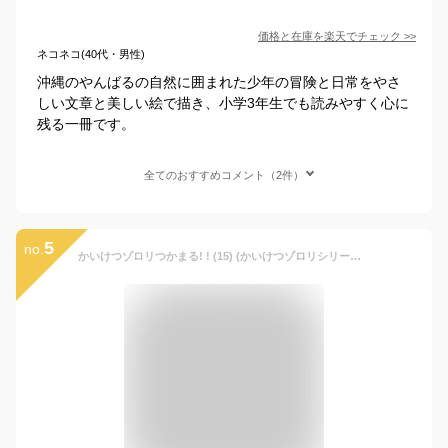
価格と在庫を
楽天
でチェック
>>
ネコネコ(40代・男性)
沖縄のやんばるの自然に囲まれた少年の冒険と日常をやさ
しい文章と美しい絵で描き、小学3年生でも読みやすく心に
残る一冊です。
全てのおすすめコメント（2件）
5
no.
かいけつゾロリつかまる! ! (15) (かいけつゾロリシリーズ ポプラ社の新・小さな童話)