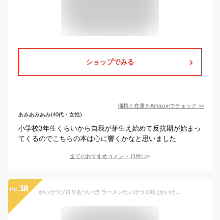
ショップでみる
価格と在庫を
Amazon
でチェック
>>
あみあみあみ(40代・女性)
小学校3年生くらいから自我が芽生え始めて反抗期が始まっ
てくるのでこちらの本は心に響くかなと思いました
全てのおすすめコメント
(
1
件)
>
18
no.
かいけつゾロリあついぜ! ラーメンたいけつ (30) (かいけつゾロリシリーズ ポプラ社の新・小さな童話)