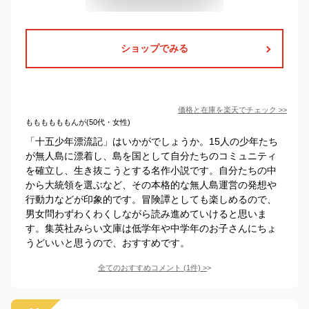
ショップでみる
価格と在庫を
楽天
でチェック
>>
ももももももんが(50代・女性)
「十五少年漂流記」はいかがでしょうか。15人の少年たち
が無人島に漂着し、島を国として自分たちのコミュニティ
を確立し、生き抜こうとする名作小説です。自分たちの中
から大統領を選ぶなど、その本格的な無人島運営の発想や
行動力などが印象的です。冒険譚としても楽しめるので、
男女問わずわくわくしながら読み進めていけると思いま
す。集英社みらい文庫は低学年や中学年のお子さんにちょ
うどいいと思うので、おすすめです。
全てのおすすめコメント
(
1
件)
>