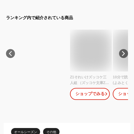
ランキング内で紹介されている商品
Z1それいけズッコケ三
10分で読め
人組 （ズッコケ文庫Z）
(よみとく10
[ 那須 正幹 ]
ショップでみる
ショッ
オールシーズン
その他