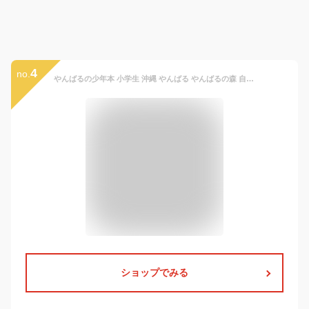
4
no.
やんばるの少年本 小学生 沖縄 やんばる やんばるの森 自然 平和 子供 子ども こども 小学生 小学3年生 小学4年生 小学 中学年 向け 男子 女子 読書 図書 絵本 童心社 たじまゆきひこ 国内絵本 日本の絵本 児童書 書籍
ショップでみる