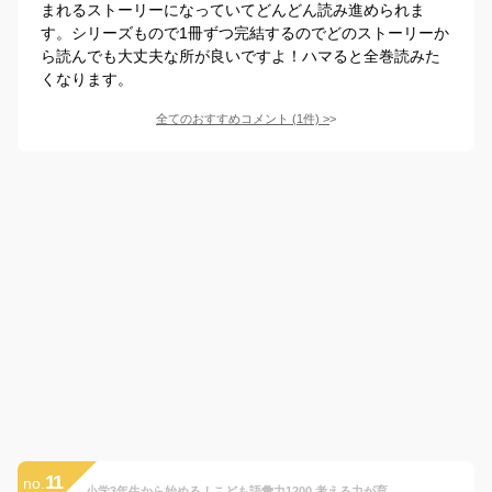
まれるストーリーになっていてどんどん読み進められま
す。シリーズもので1冊ずつ完結するのでどのストーリーか
ら読んでも大丈夫な所が良いですよ！ハマると全巻読みた
くなります。
全てのおすすめコメント
(
1
件)
>
11
no.
小学3年生から始める！こども語彙力1200 考える力が育ち、頭がグングンよくなる [ 齋藤 孝 ]