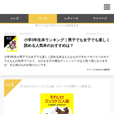
メンズ
キッズ
レディース
マイページ
本ページはプロモーションを含みます
最終更新日：2026/05/22
603
View
23
コメント
決定
小学3年生本ランキング｜男子でも女子でも楽しく
読める人気本のおすすめは？
小学3年生が男子でも女子でも楽しく読める本はどんなものですか？サバイバルやド
ラえもんの化学ワールド、ちびまる子の満点ゲットシリーズなど色々気になります
が、今人気のものが知りたいです。
キテミヨ-kitemiyo-編集部
1
no.
Z1それいけズッコケ三人組 （ズッコケ文庫Z） [ 那須 正幹 ]