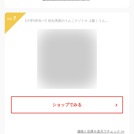
7
no.
【小学3年生〜】松丸亮吾のうんこナゾトキ 上級｜うんこドリル うんこ先生 松丸亮吾 謎解き 面白い 笑える なぞとき なぞなぞ クイズ 知恵 推理 思考力 頭のエクササイズ 考える力 東大 松丸式 ひらめき 児童書 本 プレゼント ギフト 小学生 小学校 高学年
ショップでみる
価格と在庫を
楽天
でチェック
>>