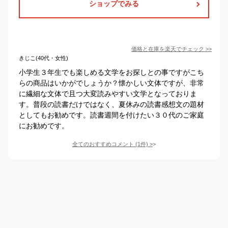
ショップでみる
価格と在庫を
楽天
でチェック
>>
きじこ(40代・女性)
小学生３年生でも楽しめる文学をお探しとの事ですがこち
らの商品はいかがでしょうか？懐かしい文体ですが、非常
に繊細な文体で且つ大変読みやすい文学となっておりま
す。普段の読書だけではなく、夏休みの読書感想文の題材
としてもお勧めです。読書週間を付けたい３０代のご家庭
にお勧めです。
全てのおすすめコメント
(
1
件)
>