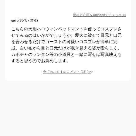
価格と在庫を
Amazon
でチェック
>>
gairu(70代・男性)
こちらの犬用ハロウィンペットマントを使ってコスプレさ
せてみるのはいかがでしょうか。愛犬に被せて目元と口元
を合わせるだけでゴーストの可愛いコスプレが簡単に完
成、白い布から目と口元だけが覗き見える姿が愛らしく、
カボチャのランタン等の小道具と一緒に写せば写真映えも
すると思うのでお薦めします。
全てのおすすめコメント
(
1
件)
>