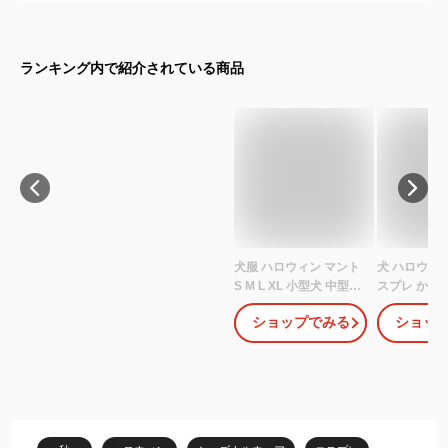
ランキング内で紹介されている商品
犬服 ハロウィン マント
犬 ハロウィン
S M L XL 小型犬 中型犬
スプレ かぼ
大型犬 ハロウィーン コ
リ 帽子 マン
ショップでみる
ショッ
スチューム ドッグウェ
セット コス
ア halloween 犬 ハロウ
レンチブルド
ィンマント 衣装 柴犬 子
ブル おもし
犬 子犬用 仔犬 中型 幼犬
装 変装 秋 
ギフト プレゼント おス
プレゼント K
スメ ドッググッズ 犬服
ハロウィン 猫 服 子猫 ネ