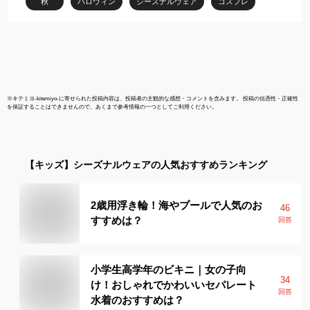
秋
ハロウィン
シーズナルウェア
コスプレ
コ ねこ ペット おしゃれ
※
キテミヨ-kitemiyo-
に寄せられた投稿内容は、投稿者の主観的な感想・コメントを含みます。 投稿の信憑性・正確性
を保証することはできませんので、あくまで参考情報の一つとしてご利用ください。
【キッズ】
シーズナルウェア
の人気おすすめランキング
2歳用浮き輪！海やプールで人気のお
46
すすめは？
回答
小学生高学年のビキニ｜女の子向
34
け！おしゃれでかわいいセパレート
回答
水着のおすすめは？