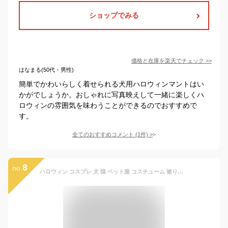
ショップでみる
価格と在庫を
楽天
でチェック
>>
はなまる(50代・男性)
簡単でかわいらしく着せられる犬用ハロウィンマントはい
かがでしょうか。おしゃれに写真映えして一緒に楽しくハ
ロウィンの雰囲気を味わうことができるのでおすすめで
す。
全てのおすすめコメント
(
1
件)
>
8
no.
ハロウィン コスプレ 犬 猫 ペット服 コスチューム 被り物 ケープ 衣装 犬用 猫用 マント 犬服 ドッグウェア キャットウェア 犬用品 仮装 変装 変身 おもしろグッズ かわいい 可愛い 小型犬 中型犬 クリスマス イベント パーティー かわいい