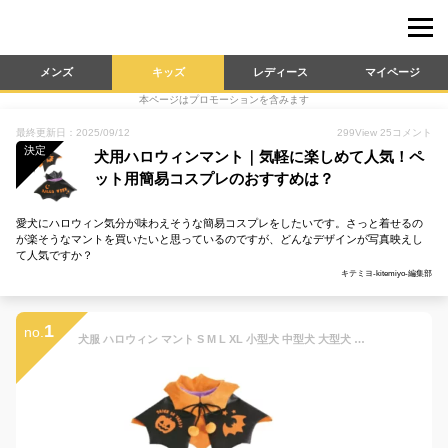
メンズ
キッズ
レディース
マイページ
本ページはプロモーションを含みます
最終更新日：2025/09/12
299
View
25
コメント
決定
犬用ハロウィンマント｜気軽に楽しめて人気！ペ
ット用簡易コスプレのおすすめは？
愛犬にハロウィン気分が味わえそうな簡易コスプレをしたいです。さっと着せるの
が楽そうなマントを買いたいと思っているのですが、どんなデザインが写真映えし
て人気ですか？
キテミヨ-kitemiyo-編集部
1
no.
犬服 ハロウィン マント S M L XL 小型犬 中型犬 大型犬 ハロウィーン コスチューム ドッグウェア halloween 犬 ハロウィンマント 衣装 柴犬 子犬 子犬用 仔犬 中型 幼犬 ギフト プレゼント おススメ ドッググッズ 犬服ハロウィン 猫 服 子猫 ネコ ねこ ペット おしゃれ