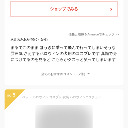
ショップでみる
価格と在庫を
Amazon
でチェック
>>
あみあみあみ(40代・女性)
まるでこのまま ほうきに乗って飛んで行ってしまいそうな
雰囲気 さえするハロウィンの犬用のコスプレです 真顔で身
につけてるのを見ると こちらがクスッと笑ってしまいます
全てのおすすめコメント（2件）
5
no.
ペット ハロウィン コスプレ 衣装 ハロウィンコスチューム 犬 猫 ケープ マント リバーシブル かぼちゃ 犬服 仮装 柔らかい オススメ犬の服 秋 冬 ペット 服 フリース プレゼント インスタ パーティ S M オレンジ ブラック /ペット ハロウィンケープ