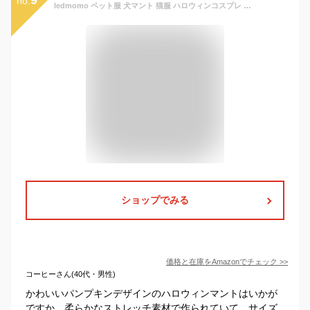
no.
ledmomo ペット服 犬マント 猫服 ハロウィンコスプレ 服 ペット 猫マント 両面ケープ カボチャ コスチューム 変装 仮装 ハロウィン ドレスアップ 犬 ハロウィン コスプレ 記念日 写真撮影
ショップでみる
価格と在庫を
Amazon
でチェック
>>
コーヒーさん(40代・男性)
かわいいパンプキンデザインのハロウィンマントはいかが
ですか。柔らかなストレッチ素材で作られていて、サイズ