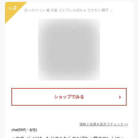
2
no.
犬 ハロウィン 服 犬服 コスプレ かぼちゃ コウモリ 帽子 マント 変装 2点セット コスチューム フレンチブルドッグ フレブル おもしろグッズ 仮装 変装 秋 冬 クリスマスプレゼント KM727G
ショップでみる
価格と在庫を
楽天
でチェック
>>
chai(50代・女性)