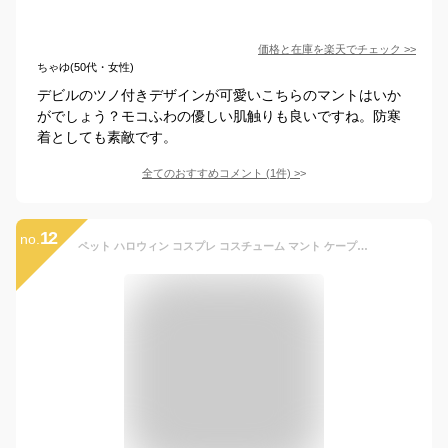
価格と在庫を
楽天
でチェック
>>
ちゃゆ(50代・女性)
デビルのツノ付きデザインが可愛いこちらのマントはいか
がでしょう？モコふわの優しい肌触りも良いですね。防寒
着としても素敵です。
全てのおすすめコメント
(
1
件)
>
12
no.
ペット ハロウィン コスプレ コスチューム マント ケープ 帽子 犬 猫用 仮装 かわいい 黒 悪魔 変身服 クリスマス 写真撮影 (M：首周り31cm)