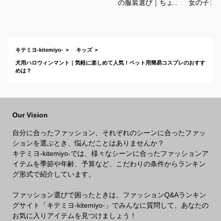
の服装選び｜ちょう
女の子コ
どいい重ね着コーデ
愛く仮装
を教えてください
すめは？
キテミヨ-kitemiyo-
キッズ
犬用ハロウィンマント｜気軽に楽しめて人気！ペット用簡易コスプレのおすす
めは？
Our Vision
自分に合ったファッション、それぞれのシーンに合ったファッ
ションを選ぶとき、悩んだことはありませんか？
キテミヨ-kitemiyo-では、様々なシーンに合ったファッションア
イテムを季節や年齢、予算など、こだわりの条件からランキン
グ形式で紹介しています。
ファッション選びで困ったときは、ファッションQ&Aランキン
グサイト「キテミヨ-kitemiyo-」でみんなに質問して、あなたの
お気に入りアイテムを見つけましょう！