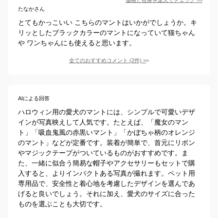
たなかさん
とてもかっこいい こちらのマントはいかがでしょうか。キ
リッとしたブラックカラーのマントになっていて猫ちゃん
や ワンちゃんにも使えると思います。
全てのおすすめコメント
(
2
件)
>
AIによる回答
ハロウィン用の愛犬のマントには、シンプルで可愛いデザ
インが写真映えして人気です。たとえば、「魔女のマン
ト」「吸血鬼風の赤黒いマント」「かぼちゃ柄のオレンジ
のマント」などが定番です。装着が簡単で、首元にリボン
やマジックテープがついているものがおすすめです。ま
た、一緒に似合う簡易な帽子やアクセサリーもセットで購
入すると、よりインパクトある写真が撮れます。ペット用
専用品で、安全性と着心地を考慮したデザインを選んであ
げると良いでしょう。それに加え、愛犬のサイズに合った
ものを選ぶことも大切です。