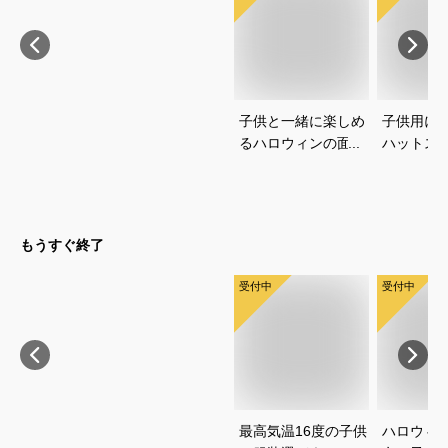
子供と一緒に楽しめ
子供用に
るハロウィンの面白
ハットス
コスプレネタを教え
は？安全
てください
いタイプ
です
もうすぐ終了
受付中
受付中
最高気温16度の子供
ハロウィ