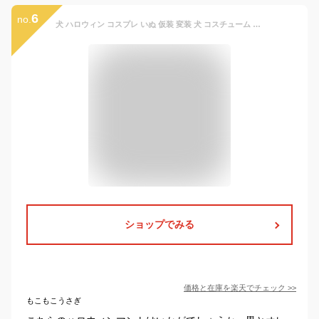
6
no.
犬 ハロウィン コスプレ いぬ 仮装 変装 犬 コスチューム 魔女 カボチャ犬用 帽子 マント ハット ポンチョ ケープ ワンコ服 小型犬 中型犬 ドッグウェア ペットウェア 猫服 可愛い ランタン パンプキン ケープ
ショップでみる
価格と在庫を
楽天
でチェック
>>
もこもこうさぎ