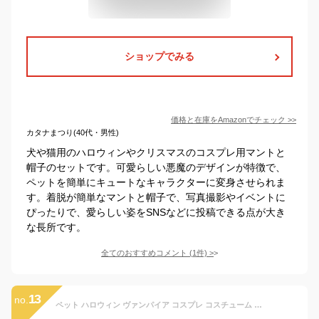
ショップでみる
価格と在庫を
Amazon
でチェック
>>
カタナまつり(40代・男性)
犬や猫用のハロウィンやクリスマスのコスプレ用マントと
帽子のセットです。可愛らしい悪魔のデザインが特徴で、
ペットを簡単にキュートなキャラクターに変身させられま
す。着脱が簡単なマントと帽子で、写真撮影やイベントに
ぴったりで、愛らしい姿をSNSなどに投稿できる点が大き
な長所です。
全てのおすすめコメント
(
1
件)
>
13
no.
ペット ハロウィン ヴァンパイア コスプレ コスチューム マント ケープ 帽子 犬 猫用 仮装 かわいい 悪魔 変身服 クリスマス 写真撮影 (ブラック)