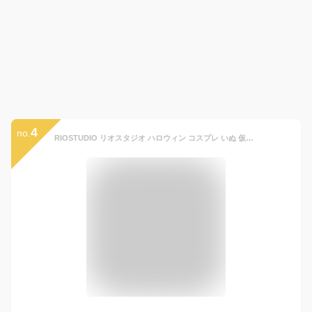
4
no.
RIOSTUDIO リオスタジオ ハロウィン コスプレ いぬ 仮装 変装 犬 コスチューム 魔女 カボチャ犬用 帽子 マント ハット ポンチョ ケープ ワンコ服 小型犬 中型犬 ドッグウェア ペットウェア 猫服 可愛い(オレンジハット+マントセット,S)