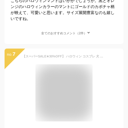
こちらのハロウィンマントはいかがでしょうか。黒とオレ
ンジのハロウィンカラーのマントにゴールドのカボチャ柄
が映えて、可愛いと思います。サイズ展開豊富なのも嬉し
いですね。
全てのおすすめコメント（2件）
7
no.
【スーパーSALE★30%OFF】 ハロウィン コスプレ 犬 猫 ペット服 コスチューム 衣装 魔法使い 魔女 犬用 猫用 マント 帽子 犬服 ドッグウェア キャットウェア 犬用品 仮装 変装 変身 おもしろグッズ かわいい 可愛い 小型犬 中型犬 大型犬 クリスマス イベント パーティー