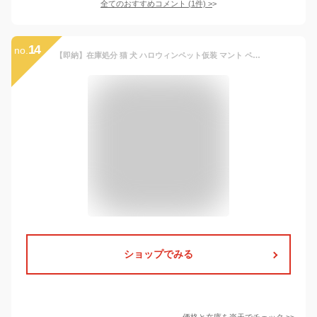
全てのおすすめコメント
(
1
件)
>
14
no.
【即納】在庫処分 猫 犬 ハロウィンペット仮装 マント ペット服 コスプレ衣装 小中型犬 コスチューム 可愛い 変装 猫犬ペット装飾 パフォーマンスコスチューム 犬服 ペットの仮装服 魔法使い ハロウィン ペット パーティー
ショップでみる
価格と在庫を
楽天
でチェック
>>