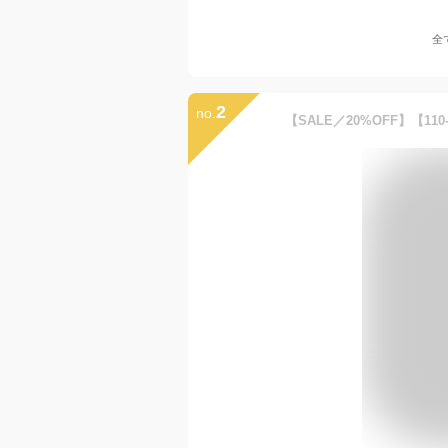
全
2
no.