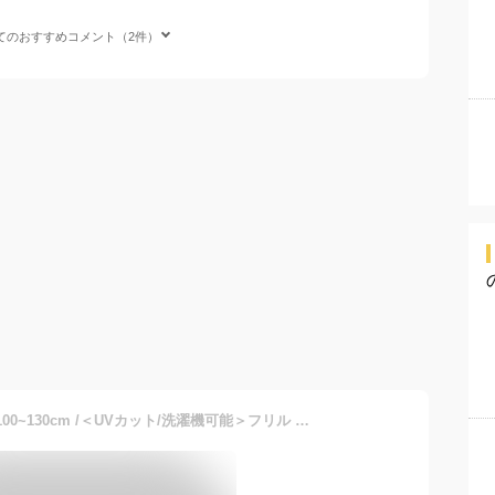
てのおすすめコメント（2件）
SHIPS KIDS SHIPS KIDS:100~130cm /＜UVカット/洗濯機可能＞フリル パーカ シップス ジャケット・アウター ブルゾン・ジャンパー ネイビー ベージュ【送料無料】