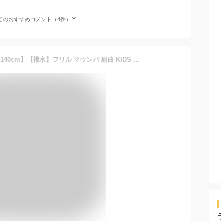
てのおすすめコメント（4件）
【SALE／20%OFF】【110-140cm】【撥水】フリル マウンパ 組曲 KIDS クミキョク ジャケット・アウター マウンテンパーカー パープル ネイビー【RBA_E】【送料無料】[Rakuten Fashion]