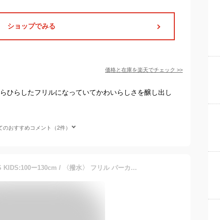
ショップでみる
価格と在庫を
楽天
でチェック
>>
ひらひらしたフリルになっていてかわいらしさを醸し出し
てのおすすめコメント（2件）
【SALE／30%OFF】SHIPS KIDS:100ー130cm / 〈撥水〉 フリル パーカー SHIPS KIDS シップス ジャケット・アウター ノーカラージャケット ピンク ベージュ【RBA_E】【送料無料】[Rakuten Fashion]