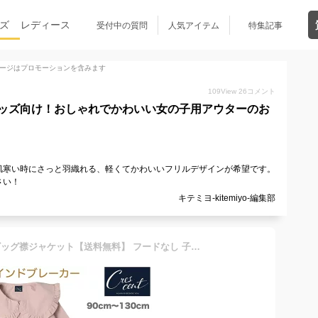
ズ
レディース
受付中の質問
人気アイテム
特集記事
ージはプロモーションを含みます
109
View
26
コメント
ッズ向け！おしゃれでかわいい女の子用アウターのお
肌寒い時にさっと羽織れる、軽くてかわいいフリルデザインが希望です。
さい！
キテミヨ-kitemiyo-編集部
crescent （クレセント） ビッグ襟ジャケット【送料無料】 フードなし 子供 キッズ ベビー 女の子 女児 ナイロンジャケット ウインドブレーカー マウンテンパーカー アウター ブルゾン ジャンパー アウトドア ガーリー フリル セーラー