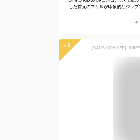
した首元のフリルが印象的なジップ
全
5
no.