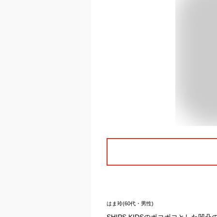
はま玲(60代・男性)
SHIPS KIDSのポコポコとした