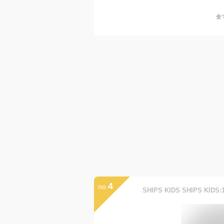
全
4
no.