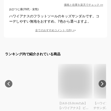
価格と在庫を
楽天
でチェック
>>
おひつじ座(70代・女性)
ハワイアナスのフラットソールのキッズサンダルです。コ
ーデしやすい無地をおすすめ。7色から選べますよ。
全てのおすすめコメント
(
1
件)
>
ランキング内で紹介されている商品
【14.0-15.0cmのみ】
【ハワイアナ
【ハワイアナス】 ビー
チサンダル ha