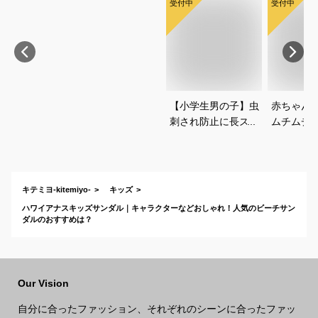
受付中
受付中
【小学生男の子】虫
赤ちゃん
刺され防止に長ズボ
ムチムチ
ンで対策！ベーシッ
い！おし
クなチノパンは？
いいベビ
すすめは
キテミヨ-kitemiyo-
キッズ
ハワイアナスキッズサンダル｜キャラクターなどおしゃれ！人気のビーチサン
ダルのおすすめは？
Our Vision
自分に合ったファッション、それぞれのシーンに合ったファッ