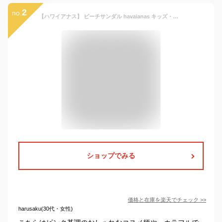
2
no.
【ハワイアナス】 ビーチサンダル havaianas キッズ・ファンタジー （KIDS FANTASY) キッズ 子供【あす楽対応】
ショップでみる
価格と在庫を
楽天
でチェック
>>
harusaku(30代・女性)