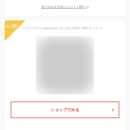
全てのおすすめコメント
(
1
件)
>
14
no.
ハワイアナス havaianas サンダル KIDS TOP キッズ トップ ビーチサンダル こども 子ども 子供用 男の子 女の子 フラットソール ^KIDS TOP【hav52】^[郵3]
ショップでみる