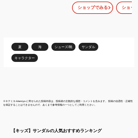
チサンダル havaianas
キッズ・フ
ショップでみる
ショッ
キッズ・ピカパウ（ウッ
（KIDS FAN
ドペッカー） （KIDS
ズ 子供【あ
PICA-PAU） キッズ 子
供 【あす楽対応】
夏
海
シューズ/靴
サンダル
キャラクター
※
キテミヨ-kitemiyo-
に寄せられた投稿内容は、投稿者の主観的な感想・コメントを含みます。 投稿の信憑性・正確性
を保証することはできませんので、あくまで参考情報の一つとしてご利用ください。
【キッズ】
サンダル
の人気おすすめランキング