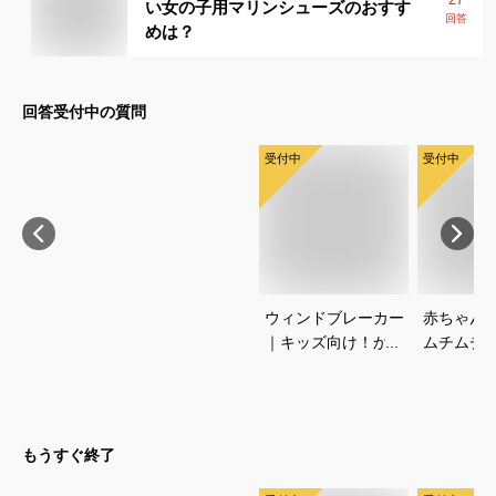
い女の子用マリンシューズのおすす
回答
めは？
回答受付中の質問
受付中
受付中
ウィンドブレーカー
赤ちゃん
｜キッズ向け！かっ
ムチムチ
こいいノースフェイ
い！おし
スジャケットのおす
いいベビ
すめは？
すすめは
もうすぐ終了