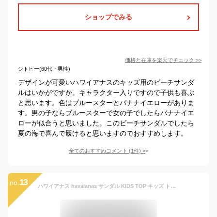
ショップでみる
価格と在庫を
楽天
でチェック
>>
シトヒー(60代・男性)
デザインが可愛いハワイアナスのキッズ用のビーチサンダ
ルはいかがですか。キャラクター入りですので子供も喜ぶ
と思います。色はブルースターとバナナイエローがありま
す。男の子ならブルースターで女の子でしたらバナナイエ
ローが似合うと思いました。このビーチサンダルでしたら
夏の海で喜んで履けると思いますのでおすすめします。
全てのおすすめコメント
(
1
件)
>
13
no.
ハワイアナス havaianas サンダル KIDS TOP キッズ トップ ビーチサンダル こども 子ども 子供用 男の子 女の子 フラットソール ^KIDS TOP【hav52-c】^[郵3]