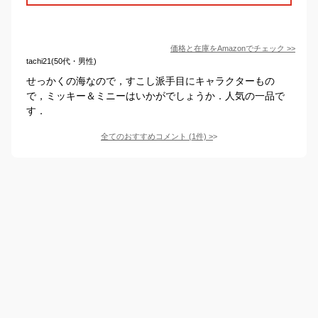
価格と在庫を
Amazon
でチェック
>>
tachi21(50代・男性)
せっかくの海なので，すこし派手目にキャラクターもの
で，ミッキー＆ミニーはいかがでしょうか．人気の一品で
す．
全てのおすすめコメント
(
1
件)
>