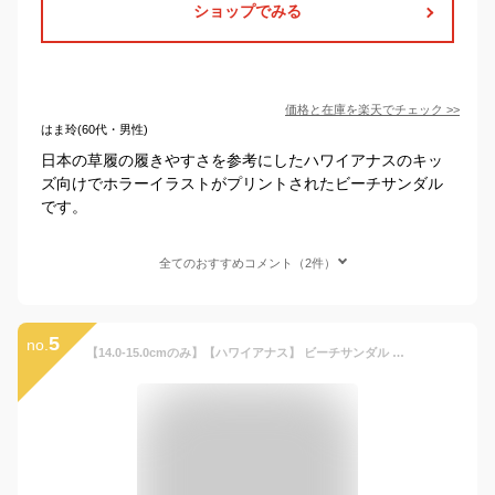
ショップでみる
価格と在庫を
楽天
でチェック
>>
はま玲(60代・男性)
日本の草履の履きやすさを参考にしたハワイアナスのキッ
ズ向けでホラーイラストがプリントされたビーチサンダル
です。
全てのおすすめコメント（2件）
5
no.
【14.0-15.0cmのみ】【ハワイアナス】 ビーチサンダル havaianas キッズ・スケート （KIDS SKATE） キッズ 子供 【あす楽対応】