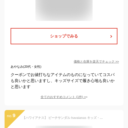
ショップでみる
価格と在庫を
楽天
でチェック
>>
あやなみ(20代・女性)
クーポンでお値打ちなアイテムのものになっていてコスパ
も良いかと思いますし、キッズサイズで履き心地も良いか
と思います
全てのおすすめコメント
(
1
件)
>
9
no.
【ハワイアナス】 ビーチサンダル havaianas キッズ・フォーナイト 発光 （KIDS 4 NITE） キッズ 子供 【あす楽対応】