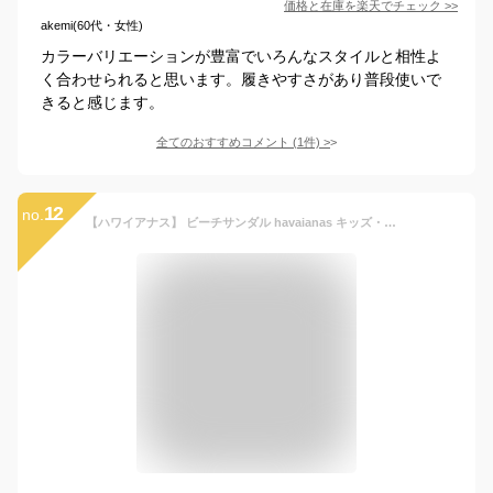
価格と在庫を
楽天
でチェック
>>
akemi(60代・女性)
カラーバリエーションが豊富でいろんなスタイルと相性よ
く合わせられると思います。履きやすさがあり普段使いで
きると感じます。
全てのおすすめコメント
(
1
件)
>
12
no.
【ハワイアナス】 ビーチサンダル havaianas キッズ・ミニオンズ （KIDS MINIONS） キッズ 子供