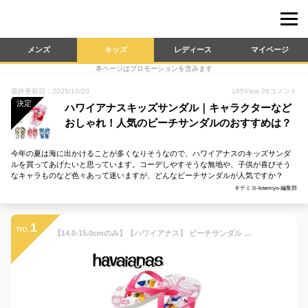
メンズ
キッズ
レディース
マイページ
本ページはプロモーションを含みます
最終更新日：2025/10/20
185
View
26
コメント
決定
ハワイアナスキッズサンダル｜キャラクターなど
おしゃれ！人気のビーチサンダルのおすすめは？
今年の夏は海に出かけることが多くなりそうなので、ハワイアナスのキッズサンダ
ルを買ってあげたいと思っています。コーデしやすそうな無地や、子供が喜びそう
なキャラものなど色々あって迷いますが、どんなビーチサンダルが人気ですか？
キテミヨ-kitemiyo-編集部
1
no.
【14.0-15.0cmのみ】【ハワイアナス】 ビーチサンダル havaianas キッズ・ピカパウ（ウッドペッカー） （KIDS PICA-PAU） キッズ 子供 【あす楽対応】