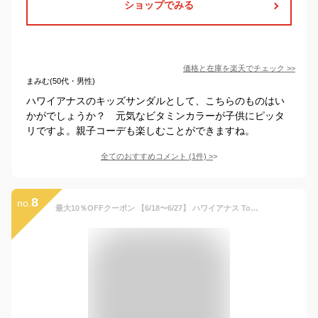
ショップでみる
価格と在庫を
楽天
でチェック
>>
まみむ(50代・男性)
ハワイアナスのキッズサンダルとして、こちらのものはい
かがでしょうか？ 元気なビタミンカラーが子供にピッタ
リですよ。親子コーデも楽しむことができますね。
全てのおすすめコメント
(
1
件)
>
8
no.
最大10％OFFクーポン 【6/18〜6/27】 ハワイアナス Top Logomania 2 4145741 0128 ジュニア キッズ 子供 マリン ビーチサンダル : ブラック havaianas