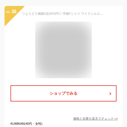
16
no.
◇よりどり福袋3点2970円◇ 半袖Tシャツ ワイドシルエット 袖ロールアップ クロップド丈 フラワー刺しゅう ロゴ 接触冷感 UVカット 女の子 キッズ ジュニア 夏 綿100% ショート丈 トップス 子供 子供服 ダンス衣装 LOVE POWERS ラブパワーズ 130 140 150 160 水色 752007
ショップでみる
価格と在庫を
楽天
でチェック
>>
KUMIKAN(40代・女性)