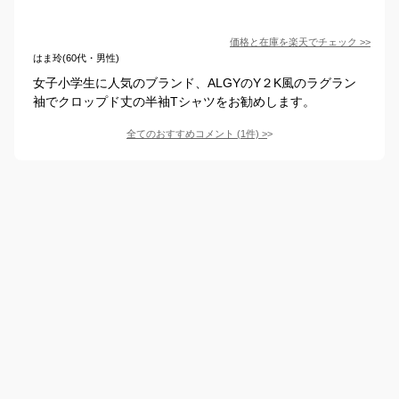
価格と在庫を
楽天
でチェック
>>
はま玲(60代・男性)
女子小学生に人気のブランド、ALGYのY２K風のラグラン
袖でクロップド丈の半袖Tシャツをお勧めします。
全てのおすすめコメント
(
1
件)
>