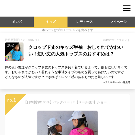
メンズ
キッズ
レディース
マイページ
本ページはプロモーションを含みます
最終更新日：2025/07/11
83
View
27
コメント
決定
クロップド丈のキッズ半袖｜おしゃれでかわい
い！短い丈の人気トップスのおすすめは？
仲の良い友達がクロップド丈のトップスを良く着ているようで、娘も欲しいそうで
す。おしゃれでかわいく着れそうな半袖タイプのものを買ってあげたいのですが、
どんなものが人気ですか？できればトレンド感のあるものだと嬉しいです！
キテミヨ-kitemiyo-編集部
1
no.
【日本製/綿100％】バックハートT【メール便8】ショート丈/Tシャツ/短め/クロップド丈/半袖/へそだし/コンパクトT キッズ/ジュニア/ガールズ/女の子 ダンス/ヒップホップ ダンスウェア/衣装 ラブリー キュート 無地 カラフル コットン オルチャン/韓国