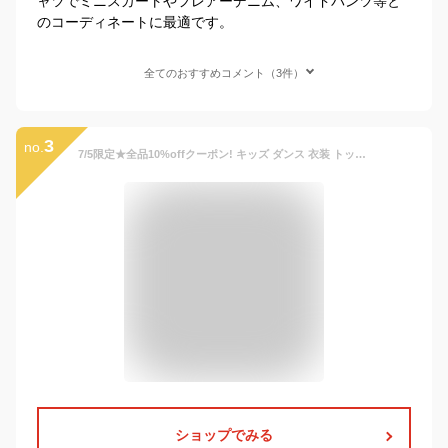
ャツでミニスカートやフレアーデニム、ワイドパンツ等と
のコーディネートに最適です。
全てのおすすめコメント（3件）
3
no.
7/5限定★全品10%offクーポン! キッズ ダンス 衣装 トップス 半袖 ヘソだし シャツ ピンク ホワイト 白 ブラック 黒 グリーン 緑 練習着 kpop ストリート ヒップホップ hiphop 子供 韓国 女の子 クロップトップ クロップド丈 半袖 ハイネック
ショップでみる