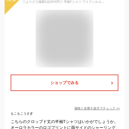
◇よりどり福袋3点2970円◇ 半袖Tシャツ ワイドシルエット クロップド丈 サイドシャーリング オーロラプリント 接触冷感 UVカット 女の子 キッズ ジュニア 夏 綿100% ショート丈 トップス 子供 子供服 ダンス衣装 LOVE POWERS ラブパワーズ 130 140 150 160 ピンク 白 752003
ショップでみる
価格と在庫を
楽天
でチェック
>>
もこもこうさぎ
こちらのクロップド丈の半袖Tシャツはいかがでしょうか。
オーロラカラーのロゴプリントに両サイドのシャーリング