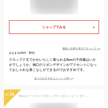
ショップでみる
価格と在庫を
楽天
でチェック
>>
はなまる(50代・男性)
クロップド丈でかわいらしく着られるBeeの子供服はいか
がでしょうか。袖口のリボンデザインがアクセントになっ
ておしゃれな着こなしができるのでおすすめです。
全てのおすすめコメント
(
1
件)
>
14
no.
[Bee] ビー クロップド丈トップス リボン ショート ガールズ 女の子 キッズ 春 夏 tbb02644 140cm 杢グレー地