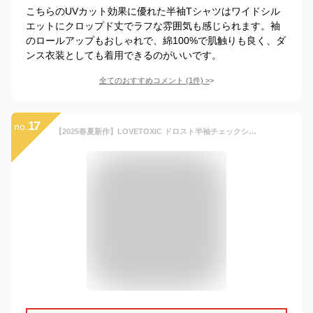
こちらのUVカット効果に優れた半袖Tシャツはワイドシル
エットにクロップド丈でラフな雰囲気も感じられます。袖
のロールアップもおしゃれで、綿100%で肌触りも良く、ダ
ンス衣装としても着用できるのがいいです。
全てのおすすめコメント
(
1
件)
>
17
no.
【2025春夏新作】LOVETOXIC ドロスト半袖チェックシャツ No. 7751217 ( ラブトキシック 子供服 女の子 トドラー ジュニア トップス 襟付き シャツ 羽織 上着 クロップド丈 カジュアル チェック柄 可愛い オシャレ お出掛け 人気 春 夏 秋 )