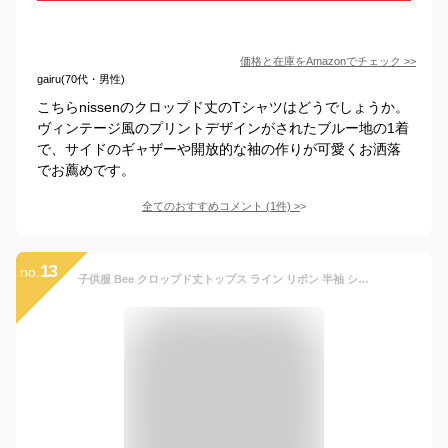
価格と在庫を
Amazon
でチェック
>>
gairu(70代・男性)
こちらnissenのクロップド丈のTシャツはどうでしょうか。
ヴィンテージ風のプリントデザインがされたブルー地の1着
で、サイドのギャザーや開放的な袖の作りが可愛くお洒落
でお薦めです。
全てのおすすめコメント
(
1
件)
>
13
no.
子供服 Bee クロップド丈トップス ライン リボン 半袖 ショート丈 子供服 キッズ 女の子 カンコクコドモフク ビー トップス カットソー・Tシャツ ブラック ブルー ホワイト