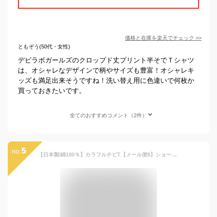
価格と在庫を
楽天
でチェック
>>
ともぞう(50代・女性)
デビラボガールズのクロップド丈プリント半そでＴシャツ
は、オシャレなデザインで柄やサイズも豊富！オシャレキ
ッズも満足出来そうですね！洗い替え用に色違いで何枚か
買っておきたいです。
全てのおすすめコメント（2件）
5
no.
【日本製/綿100％】カラフルチビT【メール便8】ショート丈/Tシャツ/ショートTシャツ/短め/クロップド丈/半袖/ミニT へそだし キッズ/ジュニア/ガールズ/女の子 ダンス/ヒップホップ ダンスウェア/衣装 インナー 無地 カラフル コットン オルチャン/韓国