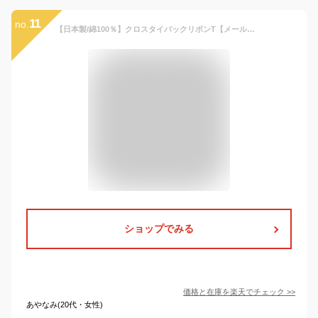
11
no.
【日本製/綿100％】クロスタイバックリボンT【メール便10】ショート丈/Tシャツ/短め/クロップド丈/半袖/へそだし/コンパクトT キッズ/ジュニア/ガールズ/女の子 ダンス/ヒップホップ ダンスウェア/衣装 ラブリー キュート 無地 カラフル コットン オルチャン/韓国
ショップでみる
価格と在庫を
楽天
でチェック
>>
あやなみ(20代・女性)