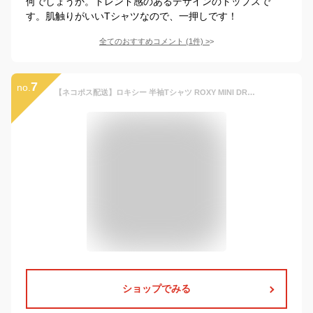
何でしょうか。トレンド感のあるデザインのトップスで
す。肌触りがいいTシャツなので、一押しです！
全てのおすすめコメント
(
1
件)
>
7
no.
【ネコポス配送】ロキシー 半袖Tシャツ ROXY MINI DREAMING MEXICANA CROPPED キッズ ジュニア 子供 ブラック 黒 ホワイト 白 TST242057 トップス 半袖 Tシャツ カットソー ショート丈 クロップド丈 子供服 カジュアル サーフ ロゴ ラメ 国内正規品
ショップでみる