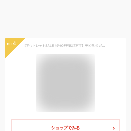
4
no.
【アウトレットSALE 49%OFF/返品不可】デビラボ ガールズ クロップド丈 プリント半袖Tシャツ 子供服 キッズ 女の子 トップス 半袖Tシャツ Tシャツ 24SS_デビラボ半袖Tシャツ_ガールズ 24SS_サマーガールズ特集_トップス【送料無料】
ショップでみる