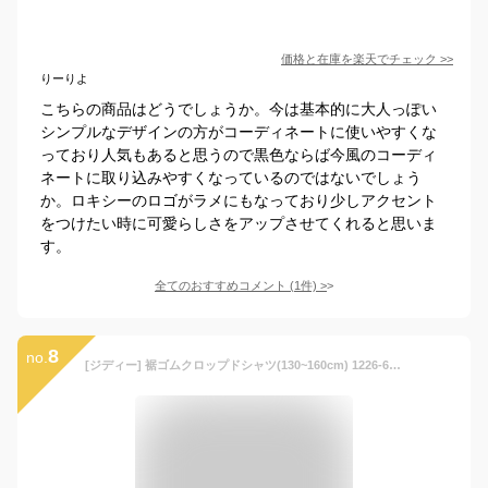
価格と在庫を
楽天
でチェック
>>
りーりよ
こちらの商品はどうでしょうか。今は基本的に大人っぽい
シンプルなデザインの方がコーディネートに使いやすくな
っており人気もあると思うので黒色ならば今風のコーディ
ネートに取り込みやすくなっているのではないでしょう
か。ロキシーのロゴがラメにもなっており少しアクセント
をつけたい時に可愛らしさをアップさせてくれると思いま
す。
全てのおすすめコメント
(
1
件)
>
8
no.
[ジディー] 裾ゴムクロップドシャツ(130~160cm) 1226-62537 ガールズ ブルー