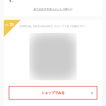
す。
全てのおすすめコメント
(
1
件)
>
15
no.
【SPECIAL SALE 42%OFF】クロップド丈 7分袖ラグランTシャツ 子供服 キッズ 女の子 トップス 長袖Tシャツ ロンT 綿100% 24SS_春のガールズコレクション_トップス
ショップでみる