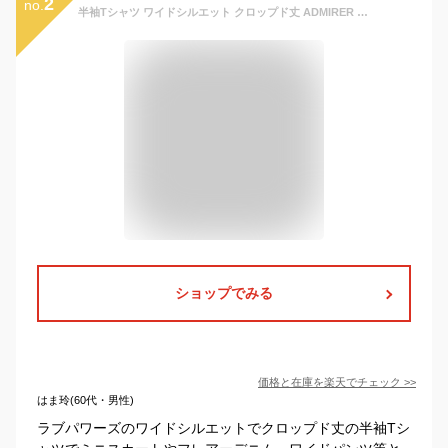
2
no.
半袖Tシャツ ワイドシルエット クロップド丈 ADMIRER 女の子 キッズ ジュニア 夏 綿100% プリント トップス プリントTシャツ 子供 子供服 ダンスウェア ダンス衣装 LOVE POWERS ラブパワーズ 130 140 150 160 水色 チャコールグレー 752021
ショップでみる
価格と在庫を
楽天
でチェック
>>
はま玲(60代・男性)
ラブパワーズのワイドシルエットでクロップド丈の半袖Tシ