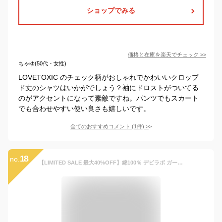
ショップでみる
価格と在庫を
楽天
でチェック
>>
ちゃゆ(50代・女性)
LOVETOXIC のチェック柄がおしゃれでかわいいクロップ
ド丈のシャツはいかがでしょう？袖にドロストがついてる
のがアクセントになって素敵ですね。パンツでもスカート
でも合わせやすい使い良さも嬉しいです。
全てのおすすめコメント
(
1
件)
>
18
no.
【LIMITED SALE 最大40%OFF】綿100％ デビラボ ガールズ クロップド丈 プリント半袖Tシャツ 子供服 キッズ 女の子 Tシャツ トップス 【送料無料】25ss_ガールズトレンド