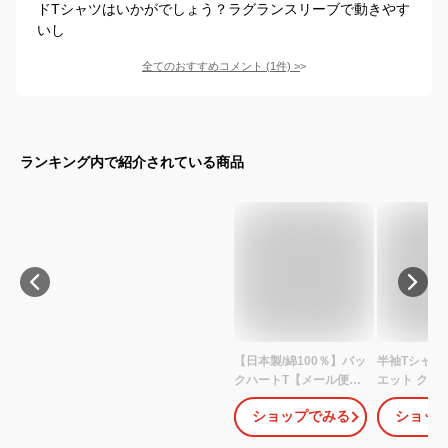
ドTシャツはいかがでしょう？ラグランスリーブで動きやす
いし
全てのおすすめコメント
(
1
件)
>
ランキング内で紹介されている商品
【日本製/綿100％】バッ
半袖Tシャツ
クハートT【メール便
エット クロ
8】ショート丈/Tシャツ/
ADMIRER 
ショップでみる
ショッ
短め/クロップド丈/半袖/
ズ ジュニア 
へそだし/コンパクトT
プリント ト