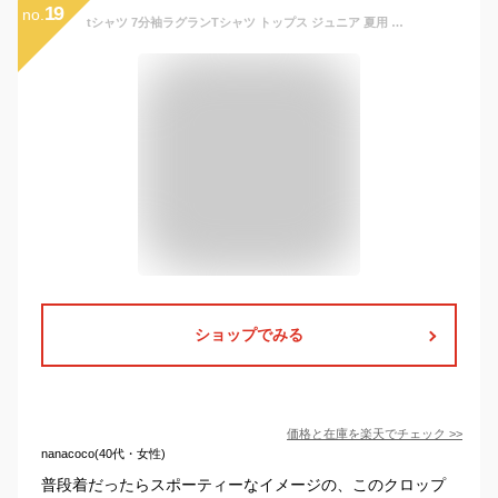
19
no.
tシャツ 7分袖ラグランTシャツ トップス ジュニア 夏用 綿 ラグランスリーブ 子供服 ラグランTシャツ 七分袖 女の子 クロップド丈 半袖Tシャツ 女の子 綿製 春 夏 キッズ 半袖 tシャツ ガールズコレクション トップス ロンT
ショップでみる
価格と在庫を
楽天
でチェック
>>
nanacoco(40代・女性)
普段着だったらスポーティーなイメージの、このクロップ