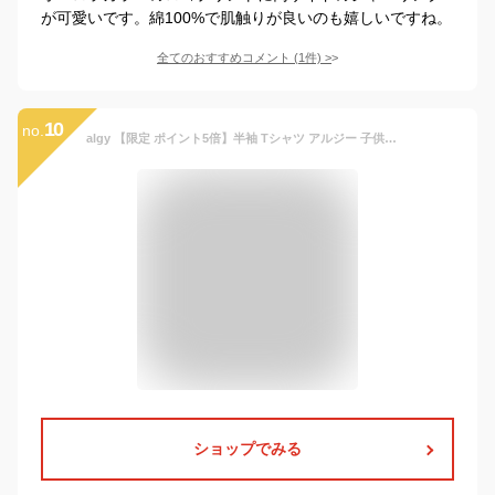
が可愛いです。綿100%で肌触りが良いのも嬉しいですね。
全てのおすすめコメント
(
1
件)
>
10
no.
algy 【限定 ポイント5倍】半袖 Tシャツ アルジー 子供服 クロップド丈 コンパクト【メール便 送料無料】ジュニア 通学 ブランド キッズ 通学 小学生 中学生 ガールズ 夏 シンプル 秋 春 旅行 修学旅行 女の子 可愛い トップス
ショップでみる