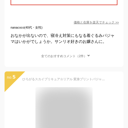
価格と在庫を
楽天
でチェック
>>
nanacoco(40代・女性)
おなかが出ないので、寝冷え対策にもなる着ぐるみパジャ
マはいかがでしょうか。サンリオ好きのお嬢さんに。
全てのおすすめコメント（2件）
5
no.
ひろがるスカイプリキュア☆リアル 変身プリントパジャマ キュアプリズム変身パジャマ 裏起毛であたたかパジャマ 女の子 長袖上下◇バンダイ◇