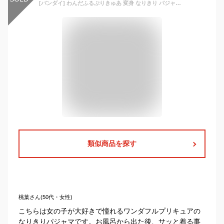
[バンダイ] わんだふるぷりきゅあ 変身 なりきり パジャマ 長袖 春 夏 秋 薄手 ワンダフル プリキュア 子供 服 女児 女の子 100/110/120/130cm
類似商品を探す
桃葉さん(50代・女性)
こちらは女の子が大好きで憧れるワンダフルプリキュアの
なりきりパジャマです。お風呂から出た後、サッと着る事