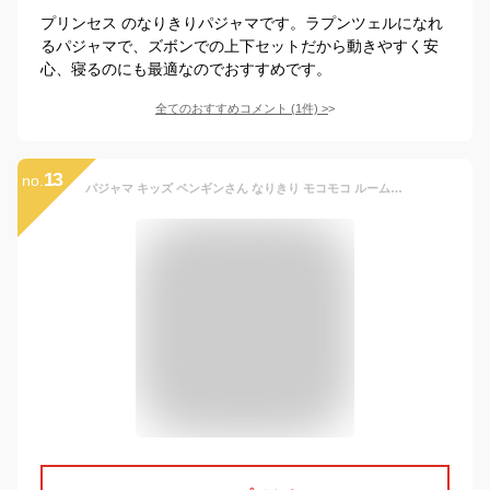
プリンセス のなりきりパジャマです。ラプンツェルになれ
るパジャマで、ズボンでの上下セットだから動きやすく安
心、寝るのにも最適なのでおすすめです。
全てのおすすめコメント
(
1
件)
>
13
no.
パジャマ キッズ ペンギンさん なりきり モコモコ ルームウェア 子供服 キッズ 男の子 女の子 長袖ルームウェア パジャマ ワンピース ベビー フード付き 子供 バスローブ ハロウィン コスプレ イベント 衣装 仮装 90 100 110 120 130