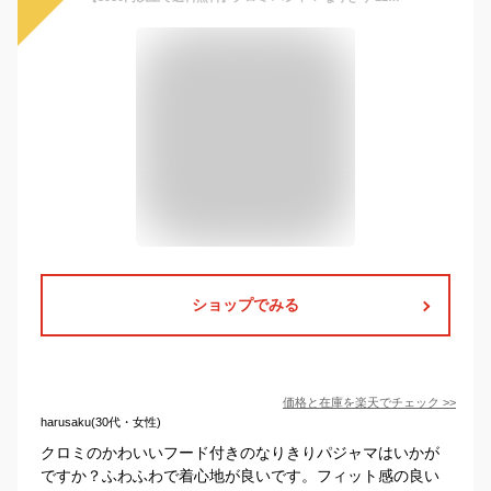
ショップでみる
価格と在庫を
楽天
でチェック
>>
harusaku(30代・女性)
クロミのかわいいフード付きのなりきりパジャマはいかが
ですか？ふわふわで着心地が良いです。フィット感の良い