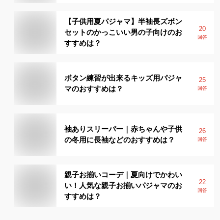
【子供用夏パジャマ】半袖長ズボン
20
セットのかっこいい男の子向けのお
回答
すすめは？
ボタン練習が出来るキッズ用パジャ
25
マのおすすめは？
回答
袖ありスリーパー｜赤ちゃんや子供
26
の冬用に長袖などのおすすめは？
回答
親子お揃いコーデ｜夏向けでかわい
22
い！人気な親子お揃いパジャマのお
回答
すすめは？