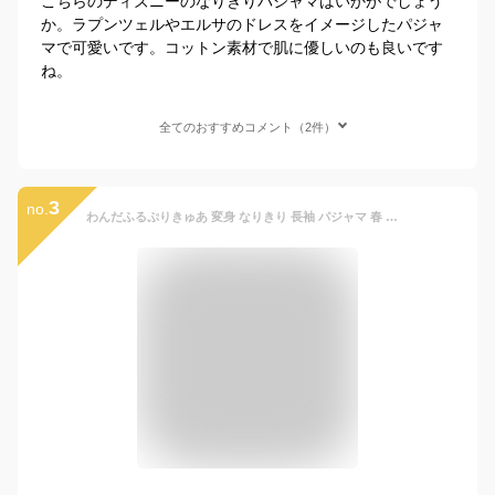
こちらのディズニーのなりきりパジャマはいかがでしょう
か。ラプンツェルやエルサのドレスをイメージしたパジャ
マで可愛いです。コットン素材で肌に優しいのも良いです
ね。
全てのおすすめコメント（2件）
3
no.
わんだふるぷりきゅあ 変身 なりきり 長袖 パジャマ 春 夏 秋 薄手 ワンダフル プリキュア 子供服 女児 女の子 100/110/120/130cm (100, パープル、キュアフレンディ)