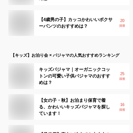
【4歳男の子】カッコかわいいボクサ
20
ーパンツのおすすめは？
回答
【キッズ】
お泊り会 × パジャマ
の人気おすすめランキング
キッズパジャマ｜オーガニックコッ
25
トンの可愛い子供パジャマのおすす
回答
めは？
【女の子・秋】お泊まり保育で着
16
る、かわいいキッズパジャマを探し
回答
ています！