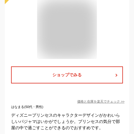
ショップでみる
価格と在庫を
楽天
でチェック
>>
はなまる(50代・男性)
ディズニープリンセスのキャラクターデザインがかわいら
しいパジャマはいかがでしょうか。プリンセスの気分で部
屋の中で過ごすことができるのでおすすめです。