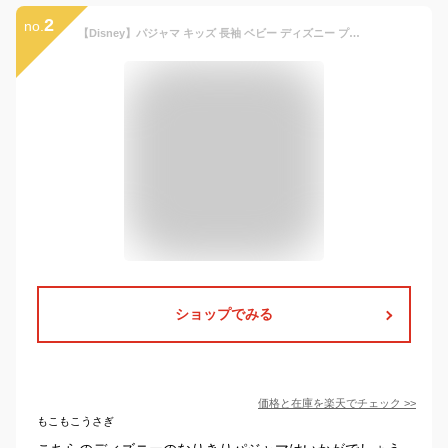
2
no.
【Disney】パジャマ キッズ 長袖 ベビー ディズニー プリンセス ラプンツェル エルサ 子供 女の子 赤ちゃん コットン 綿 上下 寝間着 寝巻 キャラクター お昼寝 80cm 90cm 95cm 100cm ルームウェア 部屋着 子供服 保育園 幼稚園 入園準備 おしゃれ【RCP】
ショップでみる
価格と在庫を
楽天
でチェック
>>
もこもこうさぎ