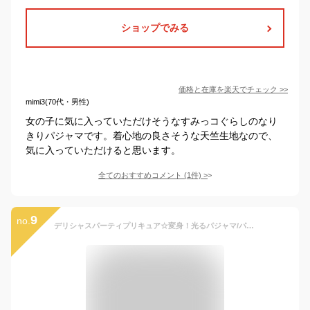
ショップでみる
価格と在庫を
楽天
でチェック
>>
mimi3(70代・男性)
女の子に気に入っていただけそうなすみっコぐらしのなり
きりパジャマです。着心地の良さそうな天竺生地なので、
気に入っていただけると思います。
全てのおすすめコメント
(
1
件)
>
9
no.
デリシャスパーティプリキュア☆変身！光るパジャマ/パジャマ/ルームウェア/トレーナースーツ/部屋着/なりきり/女の子/上下組◇100cm110cm120cm130cm◇バンダイ◇