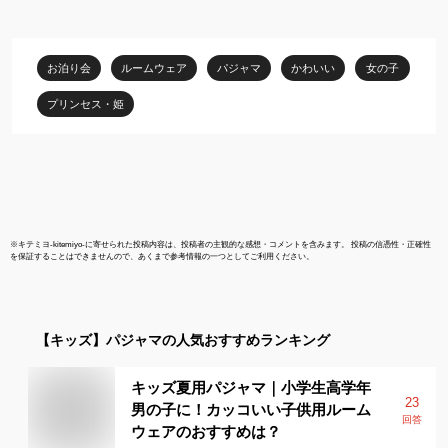
90cm 95cm
ームウェア 
服 保育園 幼
お泊り会
ルームウェア
パジャマ
かわいい
女の子
備 おしゃれ
プリンセス・姫
※
キテミヨ-kitemiyo-
に寄せられた投稿内容は、投稿者の主観的な感想・コメントを含みます。 投稿の信憑性・正確性
を保証することはできませんので、あくまで参考情報の一つとしてご利用ください。
【キッズ】
パジャマ
の人気おすすめランキング
キッズ夏用パジャマ｜小学生高学年
23
男の子に！カッコいい子供用ルーム
回答
ウェアのおすすめは？