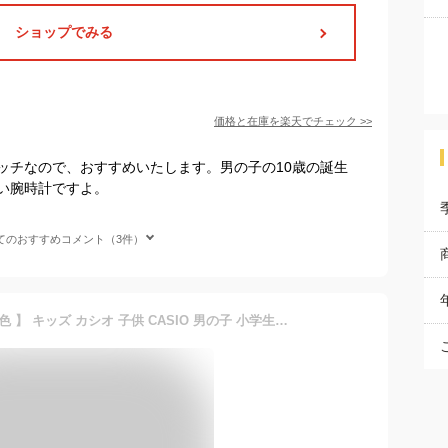
ショップでみる
価格と在庫を
楽天
でチェック
>>
ッチなので、おすすめいたします。男の子の10歳の誕生
い腕時計ですよ。
てのおすすめコメント（3件）
【 名入れ&ラッピング 全16色 】 キッズ カシオ 子供 CASIO 男の子 小学生 キッズカシオ キッズ腕時計 子供用腕時計 子供用時計 キッズウォッチ 子ども 息子 孫 名前 刻印 防水 スポーツ アウトドア 遠足 修学旅行 塾 誕生日 プレゼント 兄弟 姉妹 アナログ 【A対応商品】