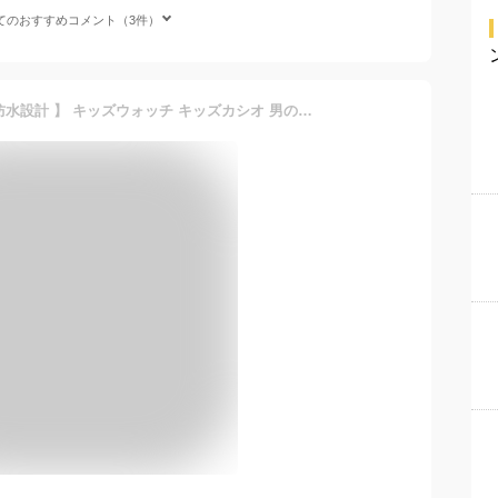
てのおすすめコメント（3件）
【 ソーラー 電池交換不要 防水設計 】 キッズウォッチ キッズカシオ 男の子 男子 子供 子ども 腕時計 時計 ソーラー腕時計 CASIO カシオ カシオ腕時計 シンプル デジタル 小学生 中学生 アラーム タイマー LED ライト 付き 息子 孫 誕生日 プレゼント お祝い 記念日 ギフト