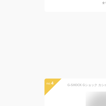
全
4
no.