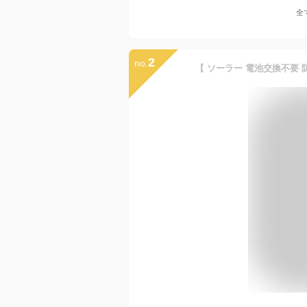
全
2
no.