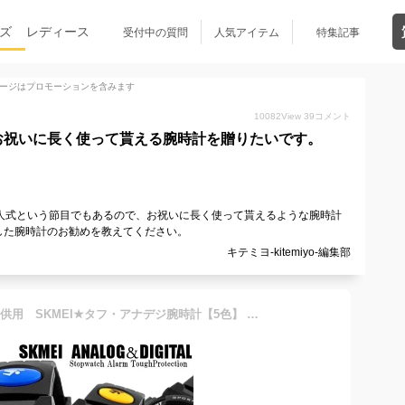
ズ
レディース
受付中の質問
人気アイテム
特集記事
ージはプロモーションを含みます
10082
View
39
コメント
のお祝いに長く使って貰える腕時計を贈りたいです。
人式という節目でもあるので、お祝いに長く使って貰えるような腕時計
した腕時計のお勧めを教えてください。
キテミヨ-kitemiyo-編集部
【楽天1位】【送料無料】子供用 SKMEI★タフ・アナデジ腕時計【5色】 時刻設定済 アウトドア キャンプ 遠足 修学旅行 アナログ＆デジタル 日常防水 日本語説明書付き シリコンベルト/キッズウオッチ/小学生腕時計/子供腕時計/入学祝/誕生日/クリスマスプレゼント/子デジ