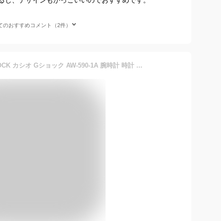
てのおすすめコメント（2件）
【10年保証】CASIO G-SHOCK カシオ Gショック AW-590-1A 腕時計 時計 ブランド メンズ キッズ 子供 男の子 アナデジ 日付 カレンダー 防水 ブラック 黒 シルバー ギフト プレゼント