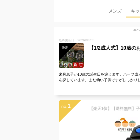
メンズ
キッ
本ペ
最終更新日：2026/08/05
【1/2成人式】10歳
決定
来月息子が10歳の誕生日を迎えます。ハーフ成
を探しています。まだ幼い子供ですがしっかり
1
no.