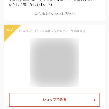
いとして着こなしやすいです。
全てのおすすめコメント
(
1
件)
>
7
no.
FILA フィラ Tシャツ 半袖 メンズ レディース 春夏 吸汗速乾 ドライ さらさら 薄手 ワンポイント スポーツブランド シンプル おしゃれ かっこいい 無地 スポーツ トレーニング 学生 男の子 女の子 白 黒 ゆったり 大きいサイズ 3L 4L 2024ss karlas
ショップでみる