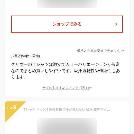
ショップでみる
価格と在庫を
楽天
でチェック
>>
八百万(50代・男性)
グリマーのＴシャツは激安でカラーバリエーションが豊富
なのでまとめ買いしやすいです。吸汗速乾性や伸縮性もあ
ります。
全てのおすすめコメント
(
1
件)
>
9
no.
Tシャツ キッズ [ 99%抗菌で汗が臭わない 吸水 速乾でさらっと快適 ドライ UVカット ] 無地 半袖 子供服 ベビー ジュニア 男の子 女の子 体操服 運動会 保育園 幼稚園 小学生 スポーツウェア 白 黒 90cm 100cm 110cm 120cm 130cm 140cm 150cm 160cm LAD WEATHER ラドウェザー