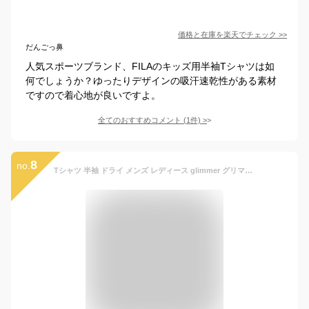
価格と在庫を
楽天
でチェック
>>
だんごっ鼻
人気スポーツブランド、FILAのキッズ用半袖Tシャツは如
何でしょうか？ゆったりデザインの吸汗速乾性がある素材
ですので着心地が良いですよ。
全てのおすすめコメント
(
1
件)
>
8
no.
Tシャツ 半袖 ドライ メンズ レディース glimmer グリマー 男の子 女の子 ドライ 無地 3.5オンス 吸汗 速乾 UV CUT カジュアル スポーツ 運動 ワーク 作業 00350-AIT