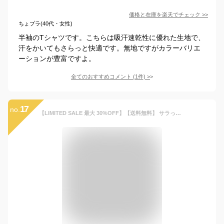
価格と在庫を
楽天
でチェック
>>
ちょプラ(40代・女性)
半袖のTシャツです。こちらは吸汗速乾性に優れた生地で、
汗をかいてもさらっと快適です。無地ですがカラーバリエ
ーションが豊富ですよ。
全てのおすすめコメント
(
1
件)
>
17
no.
【LIMITED SALE 最大 30%OFF】【送料無料】 サラっとストレッチ メッシュ デビラボ 半袖Tシャツ 子供服 キッズ 男の子 女の子 トップス 半袖Tシャツ Tシャツ 速乾 ドライ メッシュ素材 涼しい 夏