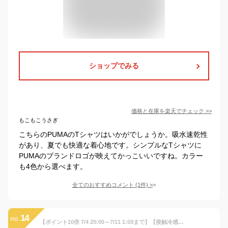
ショップでみる
価格と在庫を
楽天
でチェック
>>
もこもこうさぎ
こちらのPUMAのTシャツはいかがでしょうか。吸水速乾性
があり、夏でも快適な着心地です。シンプルなTシャツに
PUMAのブランドロゴが映えてかっこいいですね。カラー
も4色から選べます。
全てのおすすめコメント
(
1
件)
>
14
no.
【ポイント10倍 7/4 20:00～7/11 1:59まで】【接触冷感／吸水速乾】フェイクベストレイヤーTシャツ（120~160cm）【親子おそろい】 | ikka イッカ 子供服 ジュニア キッズ 男の子 トップス 半袖 フェイクレイヤード 重ね着風 夏 お出かけ オリーブ グリーン ネイビー