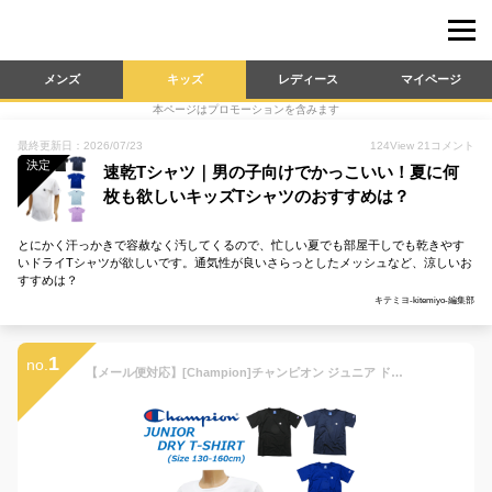
メンズ
キッズ
レディース
マイページ
本ページはプロモーションを含みます
最終更新日：2026/07/23
124
View
21
コメント
決定
速乾Tシャツ｜男の子向けでかっこいい！夏に何
枚も欲しいキッズTシャツのおすすめは？
とにかく汗っかきで容赦なく汚してくるので、忙しい夏でも部屋干しでも乾きやす
いドライTシャツが欲しいです。通気性が良いさらっとしたメッシュなど、涼しいお
すすめは？
キテミヨ-kitemiyo-編集部
1
no.
【メール便対応】[Champion]チャンピオン ジュニア ドライ半袖Tシャツ[130/140/150/160cm]CK-XS316男子 女子 男の子 女の子 男女兼用 ワンポイント ロゴ DRY メッシュTシャツ 学校 スクールTシャツ 学校 部活 シンプルT スポーツ 2023 hgg【RCP】