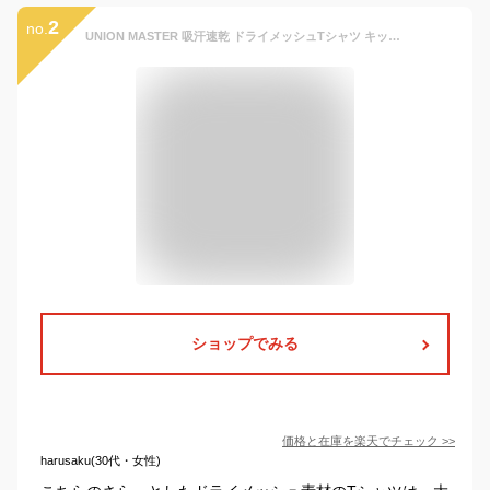
2
no.
UNION MASTER 吸汗速乾 ドライメッシュTシャツ キッズ ジュニア 子供 子ども 子供服 Tシャツ 半袖 クルーネック 男の子 130 140 150 160 赤/緑/紺/黒 130-160cm um-036-037-b 【BB】
ショップでみる
価格と在庫を
楽天
でチェック
>>
harusaku(30代・女性)