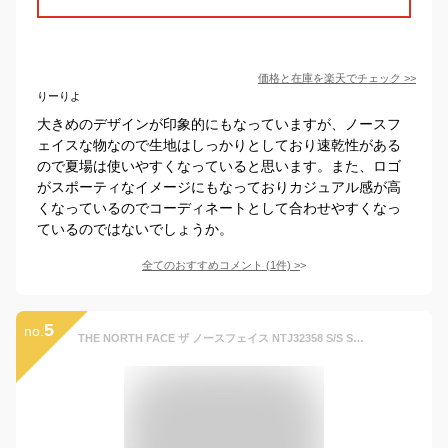
価格と在庫を
楽天
でチェック
>>
りーりよ
大きめのデザインが印象的にもなっていますが、ノースフ
ェイスな物なので生地はしっかりとしており速乾性がある
ので夏場は使いやすくなっていると思います。また、ロゴ
がスポーティなイメージにもなっておりカジュアル感が高
くなっているのでコーディネートとして合わせやすくなっ
ているのではないでしょうか。
全てのおすすめコメント
(
1
件)
>
5
no.
THE NORTH FACE ザ ノースフェイス NTJ32358 S/S SMALL SQUARE LOGO TEE (キッズ) ショートスリーブ スモール スクエア ロゴ ティー Tシャツ 半袖 トップス カットソー ボックスロゴ 吸汗 速乾 UVケア 子供服 男の子 女の子 キッズ 4カラー 国内正規 10%OFF セール