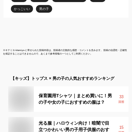
ンプルT スポーツ 2023
hgg【RCP】
かっこいい
男の子
※
キテミヨ-kitemiyo-
に寄せられた投稿内容は、投稿者の主観的な感想・コメントを含みます。 投稿の信憑性・正確性
を保証することはできませんので、あくまで参考情報の一つとしてご利用ください。
【キッズ】
トップス × 男の子
の人気おすすめランキング
保育園用Tシャツ｜まとめ買いに！男
33
の子や女の子におすすめの服は？
回答
光る服｜ハロウィン向け！暗闇で目
15
立つかわいい男の子用子供服のおす