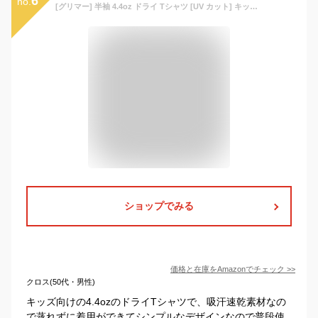
6
no.
[グリマー] 半袖 4.4oz ドライ Tシャツ [UV カット] キッズ ミディアムブルー 日本 140cm (-)
ショップでみる
価格と在庫を
Amazon
でチェック
>>
クロス(50代・男性)
キッズ向けの4.4ozのドライTシャツで、吸汗速乾素材なの
で蒸れずに着用ができてシンプルなデザインなので普段使