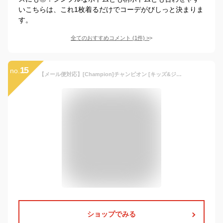
いこちらは、これ1枚着るだけでコーデがびしっと決まりま
す。
全てのおすすめコメント
(
1
件)
>
15
no.
【メール便対応】[Champion]チャンピオン [キッズ&ジュニア] 半袖ドライTシャツ[130-160cm][3色]CX7422/CK-TS320DRYメッシュTシャツ ワンポイント ロゴ刺繍 無地 男女兼用 学校 スクールTシャツ 春夏 部活 シンプル T スポーツ 男の子 女の子 esg【RCP】
ショップでみる