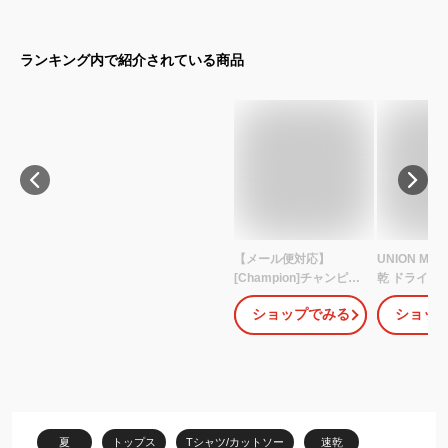
ランキング内で紹介されている商品
【メール便対応】
UNION MA
[Champion]チャンピオ
乾 ドライメ
ン ジュニア ドライ半袖T
ツ キッズ ジ
ショップでみる
ショッ
シャツ
子ども 子供服
[130/140/150/160cm]C
半袖 クルー
K-XS316男子 女子 男の
子 130 140 1
子 女の子 男女兼用 ワン
緑/紺/黒 130
ポイント ロゴ DRY メッ
um-036-03
シュTシャツ 学校 スクー
ルTシャツ 学校 部活 シ
夏
トップス
Tシャツ/カットソー
速乾