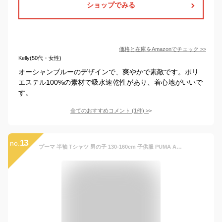
ショップでみる
価格と在庫を
Amazon
でチェック
>>
Kelly(50代・女性)
オーシャンブルーのデザインで、爽やかで素敵です。ポリ
エステル100%の素材で吸水速乾性があり、着心地がいいで
す。
全てのおすすめコメント
(
1
件)
>
13
no.
プーマ 半袖 Tシャツ 男の子 130-160cm 子供服 PUMA ACTIVE SPORTS プリントT スポーツウェア ビッグロゴ 吸水速乾 ドライ こども 男児 カジュアル ボーイズ トップス/675826【pu22pd】