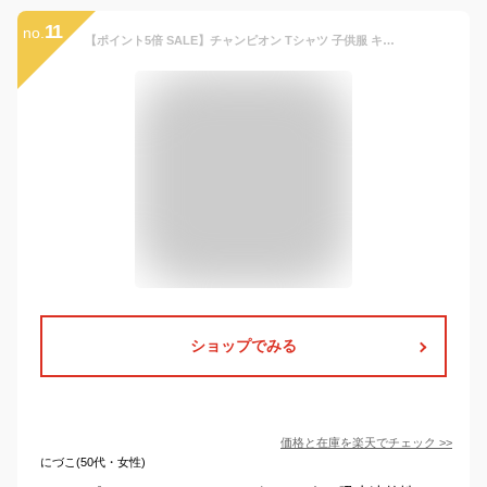
11
no.
【ポイント5倍 SALE】チャンピオン Tシャツ 子供服 キッズ【メール便 送料無料】Champion kids 吸水速乾 国内正規品 半袖 胸ロゴ 男の子 女の子 定番 シンプル ジュニア ブランド 通学 運動 夏 秋 春 旅行 スポーツ 可愛い 速乾 クラブ 男子 女子
ショップでみる
価格と在庫を
楽天
でチェック
>>
にづこ(50代・女性)