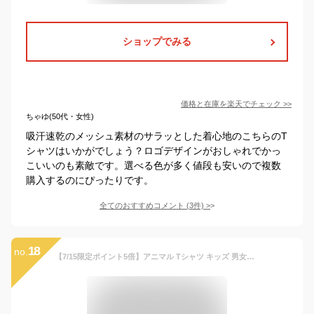
ショップでみる
価格と在庫を
楽天
でチェック
>>
ちゃゆ(50代・女性)
吸汗速乾のメッシュ素材のサラッとした着心地のこちらのT
シャツはいかがでしょう？ロゴデザインがおしゃれでかっ
こいいのも素敵です。選べる色が多く値段も安いので複数
購入するのにぴったりです。
全てのおすすめコメント
(
3
件)
>
18
no.
【7/15限定ポイント5倍】アニマル Tシャツ キッズ 男女兼用 半袖 ドライ 速乾 スポーツ ポリエステル100% さらさら 涼しい 4.4oz 全20色 100-140 ジュニア 親子 ペアルック 兄弟 ペアtシャツ 男の子 女の子 ボーイ プリント パンダ うさぎ ゾウ かわいい