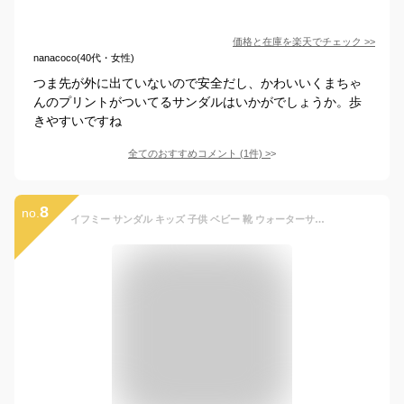
価格と在庫を
楽天
でチェック
>>
nanacoco(40代・女性)
つま先が外に出ていないので安全だし、かわいいくまちゃ
んのプリントがついてるサンダルはいかがでしょうか。歩
きやすいですね
全てのおすすめコメント
(
1
件)
>
8
no.
イフミー サンダル キッズ 子供 ベビー 靴 ウォーターサンダル 女の子 男の子 水色 ブルー 茶色 ブラウン 紫色 パープル 可愛い おしゃれ シンプル 履きやすい マジックテープ 軽量 軽い 滑りにくい 歩きやすい 反射材 安全 雨 海 プール 夏 水陸 IFME 20-4338