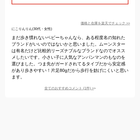
価格と在庫を
楽天
でチェック
>>
にこりんりん(30代・女性)
まだ歩き慣れないベビーちゃんなら、ある程度名の知れた
ブランドがいいのではないかと思いました。ムーンスター
は有名だけど比較的リーズナブルなブランドなのでオスス
メしたいです。小さい子に人気なアンパンマンのもなのを
選びました。つま先がガードされてるタイプだから安定感
があり歩きやすい！片足80gだから歩行を妨げにくいと思い
ます。
全てのおすすめコメント
(
1
件)
>