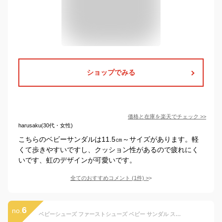
ショップでみる
価格と在庫を
楽天
でチェック
>>
harusaku(30代・女性)
こちらのベビーサンダルは11.5㎝～サイズがあります。軽
くて歩きやすいですし、クッション性があるので疲れにく
いです、虹のデザインが可愛いです。
全てのおすすめコメント
(
1
件)
>
6
no.
ベビーシューズ ファーストシューズ ベビー サンダル スニーカー ベビー靴 夏 キッズ サンダル つま先保護 メッシュ ウォータシューズ 男女兼用 女の子 男の子 子供 可愛い 軽量 お出かけ 疲れない 痛くない 滑り止め 履きやすい おしゃれ 11.5cm-15.5cm