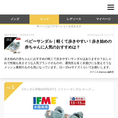
メンズ
キッズ
レディース
マイページ
本ページはプロモーションを含みます
最終更新日：2026/07/08
1022
View
19
コメント
決定
ベビーサンダル｜軽くて歩きやすい！歩き始めの
赤ちゃんに人気のおすすめは？
歩き始めの赤ちゃんにおすすめの軽くて歩きやすいサンダルはありますか？おしゃ
れで性能も良さそうな人気ブランドのものや、通気性も良く水遊びにも使えそうな
メッシュ素材のものも気になっています。11～13㎝サイズくらいでお願いします。
キテミヨ-kitemiyo-編集部
1
no.
【サンダル早割300円OFF】イフミー サンダル キッズ 子供 ベビー 靴 ウォーターサンダル 女の子 男の子 水色 ブルー 茶色 ブラウン 紫色 パープル 可愛い 履きやすい マジックテープ 軽量 軽い 滑りにくい 歩きやすい 反射材 安全 雨 海 プール 夏 水陸 IFME 20-4338