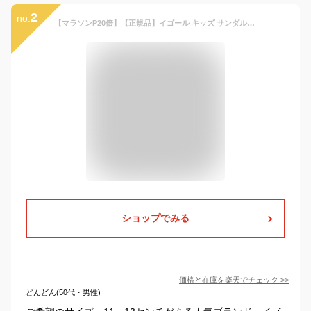
2
no.
【マラソンP20倍】【正規品】イゴール キッズ サンダル igor BONDI SOLID（11cm - 20.5cm） 赤ちゃん ベビー キッズ 女の子 男の子 出産祝い 人気 おすすめ 夏 リゾート 旅行 海 プール プレゼント マジックテープ スペイン 水遊び 丸洗い イー
ショップでみる
価格と在庫を
楽天
でチェック
>>
どんどん(50代・男性)