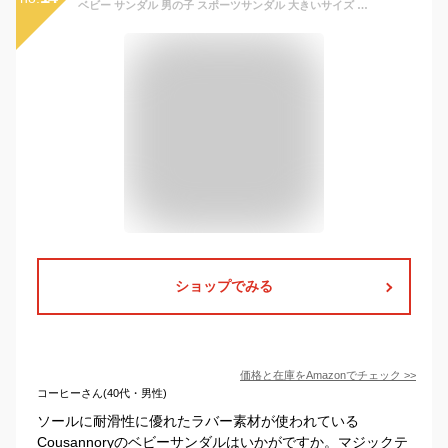
ベビー サンダル 男の子 スポーツサンダル 大きいサイズ 女の子 男の子 男女兼用 軽量 歩きやすい 子供 ビーチサンダル マジックテープ 履きやすい おしゃれ 滑り止め ビーチ 水遊び 海 川遊び お出かけ 通学靴 春夏 [Cousannory] キッズ サンダル 男の子 子供 靴 サンダル キッズ シューズ ビーチサンダル ベビーシューズ マジックテープ 赤ちゃん 靴 滑り止め 幅広 子供靴 厚底 軽量 柔らか 夏 人気 おしゃれ防滑 運動 スポーツ 通園 通学履き 旅行(#0606D-ピンク,20.5
ショップでみる
価格と在庫を
Amazon
でチェック
>>
コーヒーさん(40代・男性)
ソールに耐滑性に優れたラバー素材が使われている
Cousannoryのベビーサンダルはいかがですか。マジックテ