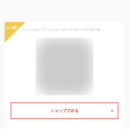
16
no.
ムーンスター アンパンマン キッズ ベビー サンダル 2E 軽量 ベルクロ マジックテープ 履きやすい 歩きやすい かわいい APM B47 スポーツサンダル スポサン 男の子 女の子 子供靴 シューズ 靴【2305】送料無料
ショップでみる