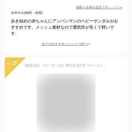
価格と在庫を
楽天
でチェック
>>
ポポロろ(40代・女性)
歩き始めの赤ちゃんにアンパンマンのベビーサンダルがお
すすめです。メッシュ素材なので通気性が良くて軽いで
す。
全てのおすすめコメント
(
1
件)
>
17
no.
【楽天1位】 ベビーサンダル 男の子 女の子 ファーストシューズ ベビーシューズ くつ おしゃれ 練習 スポーツ キッズ サンダル ベビー 水陸両用 軽い つま先ガード 11.5cm 12cm 12.5cm 13cm 13.5cm 14cm 14.5cm 15cm 歩き始め 歩きやすい ビーチ プール 海 水遊び 送料無料