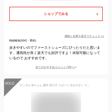
ショップでみる
価格と在庫を
楽天
でチェック
>>
時綿根保(50代・男性)
歩きやすいのでファーストシューズにぴったりだと思いま
す。通気性が良く楽天でも好評ですよ！水陸可能になって
いるので おすすめです。
全てのおすすめコメント
(
3
件)
>
SOLD
サンダル 赤ちゃん 通学 男の子 スポーツ 歩きやすい キッズ ベビー 通気 メッシュ 軽い スポーツサンダル 痛くない カジュアル 通園 ベビーシューズ アウトドア 水遊び 通学 履きやすい 疲れない 滑り止め 女の子 おしゃれ ストラップ 子供靴 かわいい 通園 夏