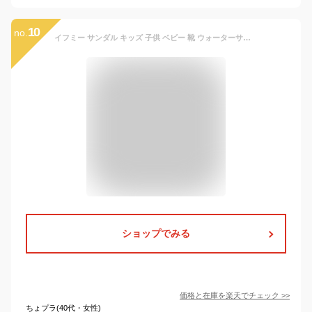
10
no.
イフミー サンダル キッズ 子供 ベビー 靴 ウォーターサンダル 女の子 男の子 水色 ブルー 茶色 ブラウン 紫色 パープル 可愛い おしゃれ シンプル 履きやすい マジックテープ 軽量 軽い 滑りにくい 歩きやすい 反射材 安全 雨 海 プール 夏 水陸 IFME 20-4338
ショップでみる
価格と在庫を
楽天
でチェック
>>
ちょプラ(40代・女性)