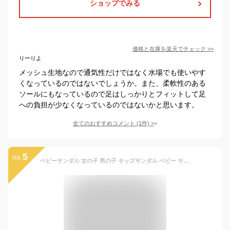
ショップでみる
価格と在庫を
楽天
でチェック
>>
りーりよ
メッシュ生地なので通気性だけではなく水場でも使いやす
くなっているのではないでしょうか。また、柔軟性のある
ソールにもなっているので足はしっかりとフィットして足
への負担が少なくなっているのではないかと思います。
全てのおすすめコメント
(
1
件)
>
5
no.
ベビーサンダル 女の子 男の子 キッズサンダル ベビー サンダル ファーストシューズ キッズ ベビーシューズ ビーチサンダル 通気性 軽量 可愛い 厚底 こども おしゃれ 幼稚園 保育園 体育館 マジックテープ 通園 履きやすい 歩きやすい 滑り止め 屈曲性 アウトドア