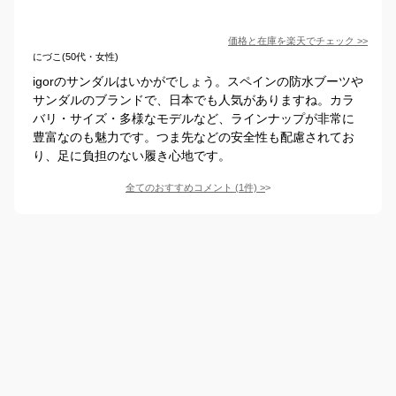
価格と在庫を
楽天
でチェック
>>
にづこ(50代・女性)
igorのサンダルはいかがでしょう。スペインの防水ブーツや
サンダルのブランドで、日本でも人気がありますね。カラ
バリ・サイズ・多様なモデルなど、ラインナップが非常に
豊富なのも魅力です。つま先などの安全性も配慮されてお
り、足に負担のない履き心地です。
全てのおすすめコメント
(
1
件)
>