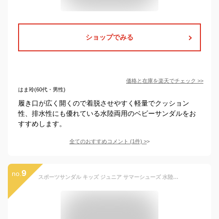
ショップでみる
価格と在庫を
楽天
でチェック
>>
はま玲(60代・男性)
履き口が広く開くので着脱させやすく軽量でクッション
性、排水性にも優れている水陸両用のベビーサンダルをお
すすめします。
全てのおすすめコメント
(
1
件)
>
9
no.
スポーツサンダル キッズ ジュニア サマーシューズ 水陸両用 キッズ サンダル 女の子 男の子 つま先保護 ベビーサンダル メッシュ ウォーターシューズ アクアシューズ 軽量 海水浴 可愛い お出かけ 通園 通学 ビーチ 滑り止め 通気性 屈曲性 速乾