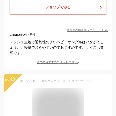
ショップでみる
価格と在庫を
楽天
でチェック
>>
GRNBU(60代・男性)
メッシュ生地で通気性のよいベビーサンダルはいかがでし
ょうか。軽量で歩きやすいのでおすすめです。サイズも豊
富です。
全てのおすすめコメント
(
1
件)
>
13
no.
キーン トドラー サンダル ニューポート エイチツー KEEN NEWPORT H2 TOTS ベビー キッズ アウトドアサンダル コンフォートサンダル (240304)