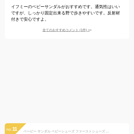
イフミーのベビーサンダルがおすすめです。通気性はいい
ですが、しっかり固定出来る野で歩きやすいです。反射材
付きで安心ですよ。
全てのおすすめコメント
(
1
件)
>
11
no.
ベービー サンダル ベビーシューズ ファーストシューズ 女の子 男の子 キッズ スポーツ 通気 メッシュ 歩きやすい 軽い 痛くない カジュアル 通園 通学 アウトドア グレー ピンク ブルー 11.5cm 12cm 12.5cm 13cm 13.5cm 14cm 14.5cm 15cm 夏 かわいい