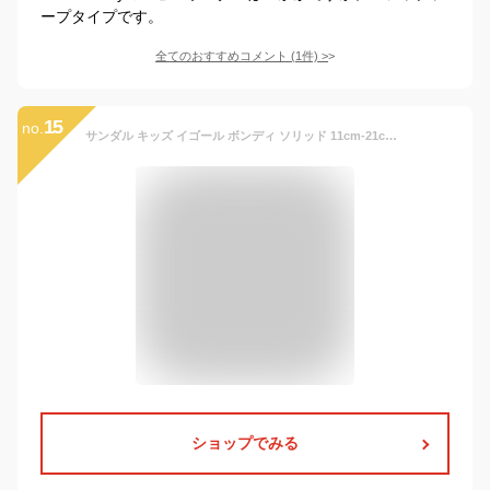
ープタイプです。
全てのおすすめコメント
(
1
件)
>
15
no.
サンダル キッズ イゴール ボンディ ソリッド 11cm-21cm スペイン 靴 igor BONDI SOLID S10246 【国内正規品】日本別注カラー 到着後1か月以内にレビューを書いて次回100円OFFクーポン配布中
ショップでみる