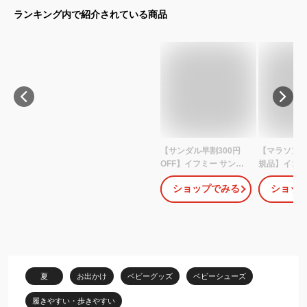
ランキング内で紹介されている商品
【サンダル早割300円
【マラソンP
OFF】イフミー サンダ
規品】イゴー
ル キッズ 子供 ベビー 靴
サンダル igor
ショップでみる
ショッ
ウォーターサンダル 女
SOLID（11c
の子 男の子 水色 ブルー
20.5cm） 
茶色 ブラウン 紫色 パー
ー キッズ 女
プル 可愛い 履きやすい
出産祝い 人
マジックテープ 軽量 軽
夏 リゾート 
い 滑りにくい 歩きやす
ル プレゼン
い 反射材 安全 雨 海 プ
テープ スペ
夏
お出かけ
ベビーグッズ
ベビーシューズ
ール 夏 水陸 IFME 20-
丸洗い イー
4338
履きやすい・歩きやすい