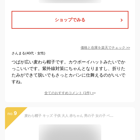
ショップでみる
価格と在庫を
楽天
でチェック
>>
さんまる(40代・女性)
つばが広い麦わら帽子です。カウボーイハットみたいでか
っこいいです。紫外線対策にちゃんとなりますし、折りた
たみができて脱いでもさっとカバンに仕舞えるのがいいで
すね。
全てのおすすめコメント
(
1
件)
>
9
no.
麦わら帽子 キッズ 子供 大人 赤ちゃん 男の子 女の子 ベビー 帽子 UVケア 春 夏 日よけ帽子 日除け ストローハット 夏用 ハット かわいい おしゃれ 紫外線対策 日焼け防止 幼児 幼稚園 折りたたみ プレゼント ギフト 送料無料