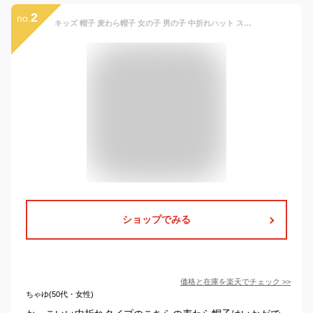
2
no.
キッズ 帽子 麦わら帽子 女の子 男の子 中折れハット ストローハット パナマ帽 紫外線防止 UV 帽子 テンガロハット 折りたたみ たためる
ショップでみる
価格と在庫を
楽天
でチェック
>>
ちゃゆ(50代・女性)