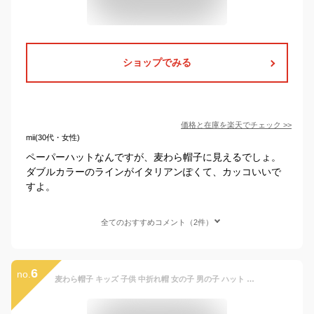
ショップでみる
価格と在庫を
楽天
でチェック
>>
mii(30代・女性)
ペーパーハットなんですが、麦わら帽子に見えるでしょ。
ダブルカラーのラインがイタリアンぽくて、カッコいいで
すよ。
全てのおすすめコメント（2件）
6
no.
麦わら帽子 キッズ 子供 中折れ帽 女の子 男の子 ハット 中折れハット 帽子 紫外線対策 UVカット 日よけ 日焼け防止 オシャレ カンカン帽