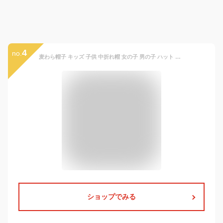
4
no.
麦わら帽子 キッズ 子供 中折れ帽 女の子 男の子 ハット 中折れハット ストローハット 帽子 紫外線対策 UVカット 日よけ 日焼け防止 オシャレ カンカン帽 保育園 幼稚園 発表会 ダンス
ショップでみる