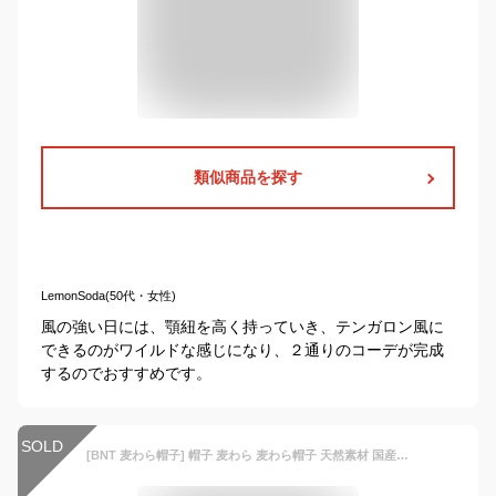
類似商品を探す
LemonSoda(50代・女性)
風の強い日には、顎紐を高く持っていき、テンガロン風に
できるのがワイルドな感じになり、２通りのコーデが完成
するのでおすすめです。
SOLD
[BNT 麦わら帽子] 帽子 麦わら 麦わら帽子 天然素材 国産 日本製 ストローハット ベビー キッズ ジュニア 大人 お揃い 48 50 52 54 56 58 日よけ 熱中症 紫外線 涼しい 子供帽子 ハット 子ども帽子 キッズ 帽子 ぼうし 通園 通学 おでかけ 男の子 女の子 夏「メール便不可」