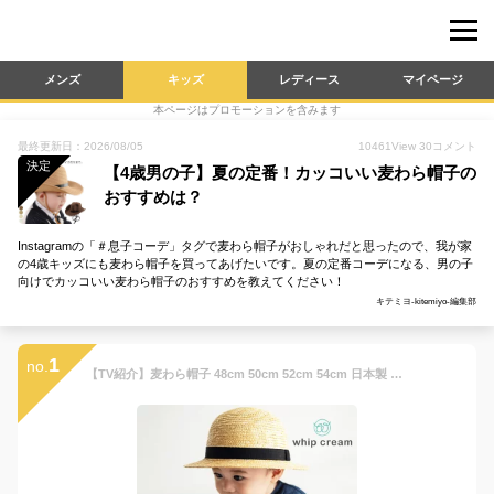
メンズ
キッズ
レディース
マイページ
本ページはプロモーションを含みます
最終更新日：2026/08/05
10461
View
30
コメント
決定
【4歳男の子】夏の定番！カッコいい麦わら帽子の
おすすめは？
Instagramの「＃息子コーデ」タグで麦わら帽子がおしゃれだと思ったので、我が家
の4歳キッズにも麦わら帽子を買ってあげたいです。夏の定番コーデになる、男の子
向けでカッコいい麦わら帽子のおすすめを教えてください！
キテミヨ-kitemiyo-編集部
1
no.
【TV紹介】麦わら帽子 48cm 50cm 52cm 54cm 日本製 ホイップクリーム 麦わら帽子 ベビー キッズ 女の子 男の子 ゴム付き 日除け ストローハット 帽子 ハット 春 夏 秋 定番 シンプル おしゃれ ギフト プレゼント【ラッピング不可】