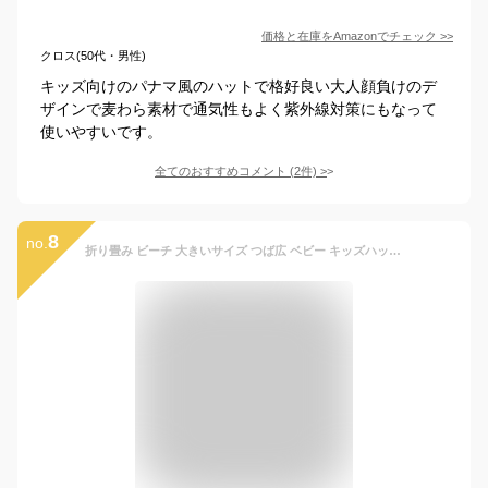
価格と在庫を
Amazon
でチェック
>>
クロス(50代・男性)
キッズ向けのパナマ風のハットで格好良い大人顔負けのデ
ザインで麦わら素材で通気性もよく紫外線対策にもなって
使いやすいです。
全てのおすすめコメント
(
2
件)
>
8
no.
折り畳み ビーチ 大きいサイズ つば広 ベビー キッズハット ストローハット 麦わら帽子 夏 子供 折りたたみ可能 UVカット 日よけ帽子 かわいい 幼稚園 ジュニア 男の子 女の子 日焼け防止 紫外線対策 大きい