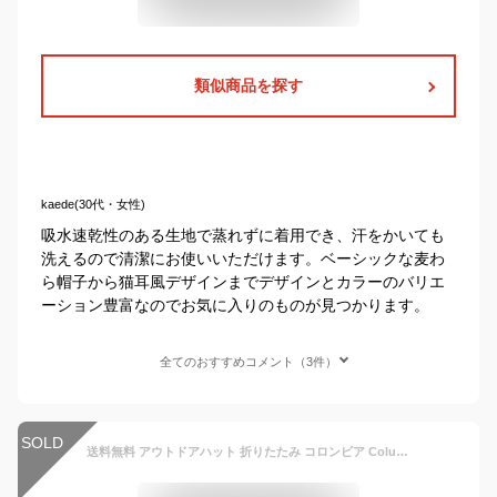
類似商品を探す
kaede(30代・女性)
吸水速乾性のある生地で蒸れずに着用でき、汗をかいても
洗えるので清潔にお使いいただけます。ベーシックな麦わ
ら帽子から猫耳風デザインまでデザインとカラーのバリエ
ーション豊富なのでお気に入りのものが見つかります。
全てのおすすめコメント（3件）
SOLD
送料無料 アウトドアハット 折りたたみ コロンビア Columbia キッズ 子供 2歳〜4歳 Sunflower Fork Youth Sun Shade Hat サンシェード付き 麦わら帽子 日焼け対策 アウトドア 遠足 山登り 水あそび PU5489 2020春夏新作 11％off 【あす楽対応】