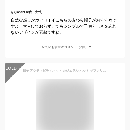
きむchan(40代・女性)
自然な感じがカッコイイこちらの麦わら帽子がおすすめで
すよ！大人びておらず、でもシンプルで子供らしさを忘れ
ないデザインが素敵ですね。
全てのおすすめコメント（2件）
SOLD
帽子 アクティビティハット カジュアル ハット サファリハット キッズ Timsa 子供用 家族 お揃い おそろい 親子 ペアルック ペア フェス ハット 折りたたみ 登山 アウトドア 海日よけ 日除け UVカット 春夏秋 メンズ レディース 女の子 男の子 ママ パパ (48-54cm, 子供用 コーヒー)