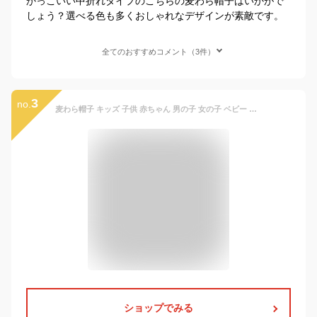
かっこいい中折れタイプのこちらの麦わら帽子はいかがで
しょう？選べる色も多くおしゃれなデザインが素敵です。
全てのおすすめコメント（3件）
3
no.
麦わら帽子 キッズ 子供 赤ちゃん 男の子 女の子 ベビー 帽子 UVケア 春 夏 日よけ 日除け かわいい おしゃれ 紫外線対策 日焼け防止 幼児 幼稚園 プレゼント ギフト
ショップでみる