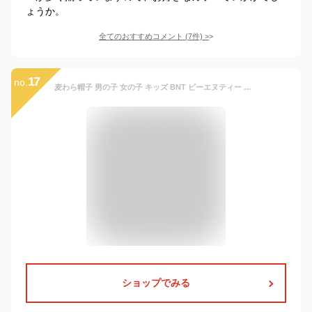
ょうか。
全てのおすすめコメント
(
7
件)
>
17
no.
麦わら帽子 男の子 女の子 キッズ BNT ビーエヌティー 楽天ランキング1位入賞 大人まで 日本製 ボヴイス【到着後1か月以内にレビューを書いて次回1000円以上で100円OFFクーポン配布中】
ショップでみる