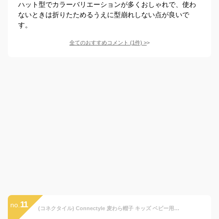
ハット型でカラーバリエーションが多くおしゃれで、使わ
ないときは折りたためるうえに型崩れしない点が良いで
す。
全てのおすすめコメント
(
1
件)
>
11
no.
(コネクタイル) Connectyle 麦わら帽子 キッズ ベビー用 ストローハット 幼児 つば広 UVカット 中折れ帽子 子供 男の子 日焼け止め帽子 XL