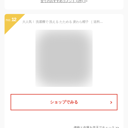
全てのおすすめコメント
(
1
件)
>
12
no.
大人気！ 洗濯機で 洗える たためる 麦わら帽子 ［ 送料無料メール便］ ウォッシャブル ポケットタブル ハット 帽子 メンズ レディース キッズ ビッグ 大きいサイズ Big HAT UVカット つば広 バックイン 春夏 レジャー アウトドア ハワイ おしゃれ ペア 楽天 帽子屋 mooca
ショップでみる
価格と在庫を
楽天
でチェック
>>