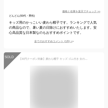
価格と在庫を
楽天
でチェック
>>
どんどん(50代・男性)
キッズ用のかっこいい麦わら帽子です。ランキングで人気
の商品なので、暑い夏の日除けにおすすめいたします。安
心高品質な日本製なのもおすすめポイントです。
全てのおすすめコメント
(
1
件)
>
SOLD
【30円クーポン対象】麦わら帽子 キッズ ゴム付き 女の子 ベビー 折りたたみ 中折れハット UVカット たためる 日よけ 吸水速乾 洗える 幼稚園 遠足 Kids Foret キッズフォーレ 保育園 紫外線対策 50cm 52cm 54cm 56cm 子供【RCP】