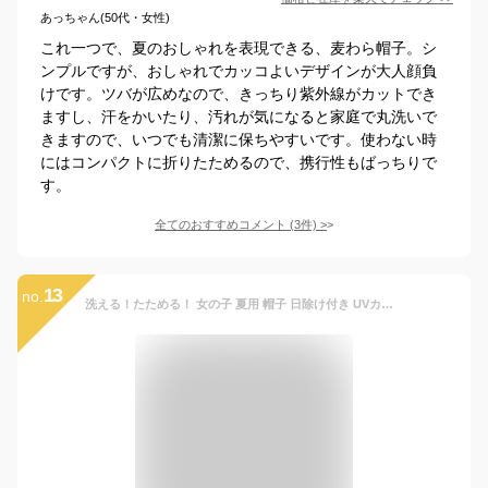
あっちゃん(50代・女性)
これ一つで、夏のおしゃれを表現できる、麦わら帽子。シ
ンプルですが、おしゃれでカッコよいデザインが大人顔負
けです。ツバが広めなので、きっちり紫外線がカットでき
ますし、汗をかいたり、汚れが気になると家庭で丸洗いで
きますので、いつでも清潔に保ちやすいです。使わない時
にはコンパクトに折りたためるので、携行性もばっちりで
す。
全てのおすすめコメント
(
3
件)
>
13
no.
洗える！たためる！ 女の子 夏用 帽子 日除け付き UVカット Kids Foret キッズフォーレ 50cm 52cm 54cm 56cm 麦わら帽子 女の子帽子