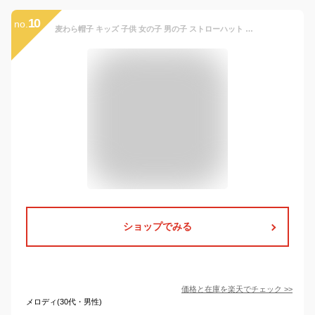
10
no.
麦わら帽子 キッズ 子供 女の子 男の子 ストローハット 中折れハット 帽子 ネコポス送料無料
ショップでみる
価格と在庫を
楽天
でチェック
>>
メロディ(30代・男性)