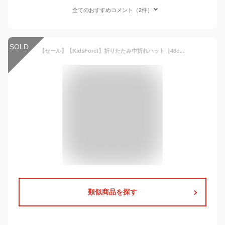
全てのおすすめコメント（2件）
SOLD
【セール】【KidsForet】折りたたみ中折れハット［48cm/50cm/52cm/54cm/56cm］ 男の子 帽子 夏 中折れ 女の子 帽子 ハット キャップ ゴム付 麦わら帽子 パナマ 海 ストローハット ネイビー ベージュ 持ち運び キャンプ 水遊び 33421
類似商品を探す