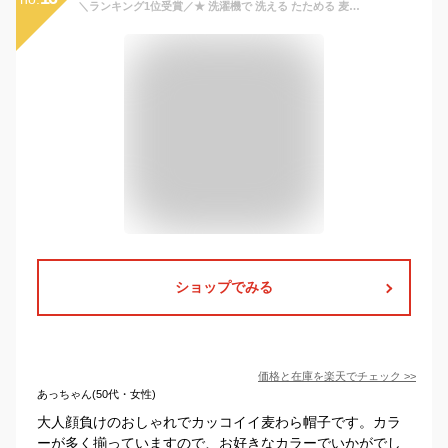
＼ランキング1位受賞／★ 洗濯機で 洗える たためる 麦わら帽子 ［送料無料メール便］ ウォッシャブル ポケットタブル ハット 帽子 レディース メンズ キッズ ビッグ 大きいサイズ Big HAT UVカット つば広 春夏 レジャー アウトドア ハワイ おしゃれ 楽天
ショップでみる
価格と在庫を
楽天
でチェック
>>
あっちゃん(50代・女性)
大人顔負けのおしゃれでカッコイイ麦わら帽子です。カラ
ーが多く揃っていますので、お好きなカラーでいかがでし