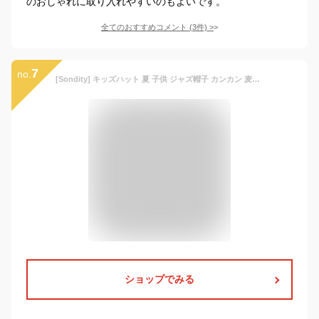
のおしゃれに取り入れやすいのもよいです。
全てのおすすめコメント
(
3
件)
>
7
no.
[Sondity] キッズハット 夏 子供 ジャズ帽子 カンカン 麦わら ストローハット パナマ 男の子 女の子 紫外線対策 携帯便利 中折れ 紳士風 旅行（ベージュ）
ショップでみる