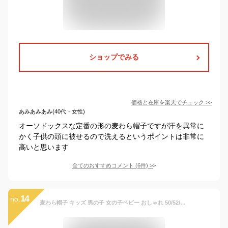
ショップでみる
価格と在庫を
楽天
でチェック
>>
あみあみあみ(40代・女性)
オーソドックスな定番の形の麦わら帽子ですが汗を異常に
かく子供の頭に被せるので洗えるというポイントは非常に
高いと思います
全てのおすすめコメント
(
6
件)
>
14
no.
麦わら帽子 キッズ 男の子 女の子ベビー おしゃれ 50/52/54/56cm 日除けハット 帽子 男児 子供オリジナルユアーズアーミーワールド