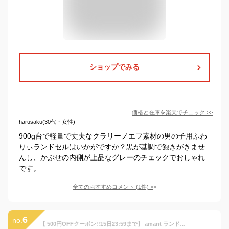
ショップでみる
価格と在庫を
楽天
でチェック
>>
harusaku(30代・女性)
900g台で軽量で丈夫なクラリーノエフ素材の男の子用ふわ
りぃランドセルはいかがですか？黒が基調で飽きがきませ
んし、かぶせの内側が上品なグレーのチェックでおしゃれ
です。
全てのおすすめコメント
(
1
件)
>
6
no.
【 500円OFFクーポン!!15日23:59まで】 amant ランドセル 男の子 2024年度モデル 最新 かっこいい 黒 赤 青 緑 ブラック ダークグリーン ネイビー カーボン 7年保証 おまけ付 ネームプレート カバー プレゼント 低反発 クッション おしゃれ 快適 A4ファイル 50004/10