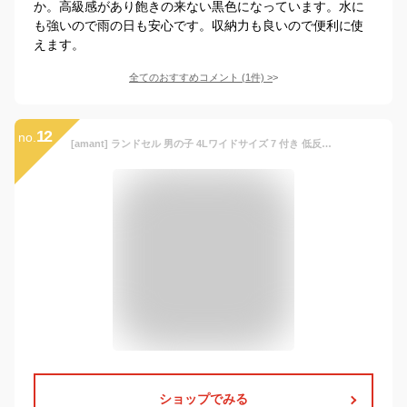
か。高級感があり飽きの来ない黒色になっています。水に
も強いので雨の日も安心です。収納力も良いので便利に使
えます。
全てのおすすめコメント
(
1
件)
>
12
no.
[amant] ランドセル 男の子 4Lワイドサイズ 7 付き 低反発クッション 60mmワイドベルト 反射 小学生 黒 青 緑 黄色 かっこいい カーボン 自動ロック ワンタッチロック A4フラットファイル対応 軽量 大容量 頑丈 丈夫 通学カバン ランドセルカバー シューズ袋 日本企画 (ブラック×イエロー)
ショップでみる