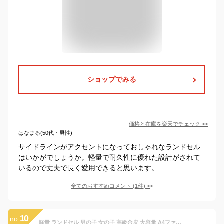
ショップでみる
価格と在庫を
楽天
でチェック
>>
はなまる(50代・男性)
サイドラインがアクセントになっておしゃれなランドセル
はいかがでしょうか。軽量で耐久性に優れた設計がされて
いるので丈夫で長く愛用できると思います。
全てのおすすめコメント
(
1
件)
>
10
no.
軽量 ランドセル 男の子 女の子 高級合皮 大容量 A4ファイル対応 schoolbag 3タイプ Dカン付き 刺繍/無地 ワンタッチロック 入学お祝い 6年間保証 クッション性 型崩れ防止 クオリティー 大容量 軽い 安全 丈夫 耐久性 ユニセックス 通園 幼稚園 小学生 新学期お祝い 贈り物