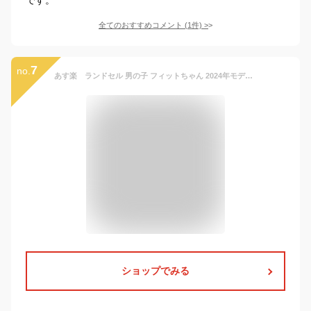
全てのおすすめコメント
(
1
件)
>
7
no.
あす楽 ランドセル 男の子 フィットちゃん 2024年モデル おしゃれ 日本製 軽量タイプ 6年修理保証 A4フラットファイル対応 ワンタッチ自動ロック 入学祝い 小学校 シンプル クラリーノ 送料無料村瀬鞄行ランドセル 人気シンプル
ショップでみる