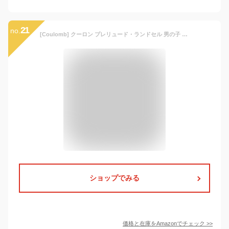
21
no.
[Coulomb] クーロン プレリュード・ランドセル 男の子 A4フラットファイル対応 撥水加工 ワンタッチロック【透明ランドセルカバー付】 贩売者6年保証 (BK+R)
ショップでみる
価格と在庫を
Amazon
でチェック
>>