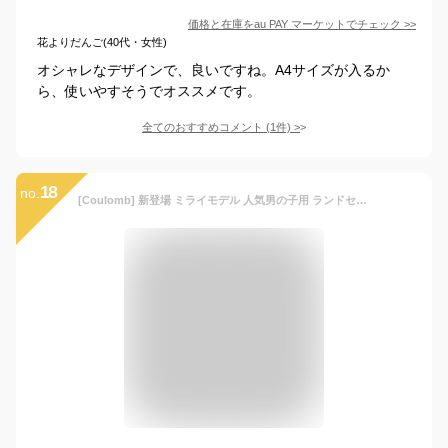
価格と在庫を
au PAY マーケット
でチェック
>>
花よりだんご(40代・女性)
オシャレなデザインで、良いですね。A4サイズが入るか
ら、使いやすそうでオススメです。
全てのおすすめコメント
(
1
件)
>
18
no.
[Coulomb] 新登場 ミライモデル 人気男の子用 ランドセルオリジナル 高級人工皮革 A4ファイル対応 ニッケル金具大容量傷つきにくい 通気性 ワンタッチロック 防水仕上げ (121CR)