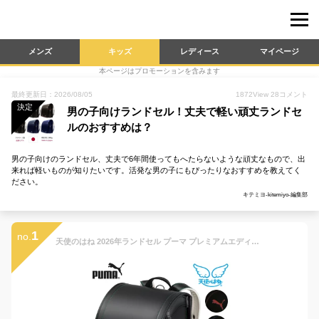
メンズ
キッズ
レディース
マイページ
本ページはプロモーションを含みます
最終更新日：2026/08/05
1872
View
28
コメント
決定
男の子向けランドセル！丈夫で軽い頑丈ランドセ
ルのおすすめは？
男の子向けのランドセル、丈夫で6年間使ってもへたらないような頑丈なもので、出
来れば軽いものが知りたいです。活発な男の子にもぴったりなおすすめを教えてく
ださい。
キテミヨ-kitemiyo-編集部
1
no.
天使のはね 2026年ランドセル プーマ プレミアムエディション 男の子 puma セイバン A4フラットファイル対応 送料無料 PB21PE