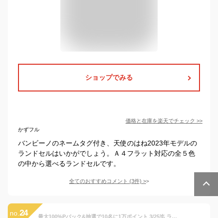
ショップでみる
価格と在庫を
楽天
でチェック
>>
かずフル
バンビーノのネームタグ付き、天使のはね2023年モデルの
ランドセルはいかがでしょう。Ａ４フラット対応の全５色
の中から選べるランドセルです。
全てのおすすめコメント
(
3
件)
>
24
no.
最大100%Pバック&抽選で10名に1万ポイント 3/25迄 ランドセル 男の子 迷彩 7年保証 返品保証 カバー 付 ランドセル男の子 ブラック 自動ロック 国産素材 A4 フラットファイル 軽い Coulomb クーロン 軽量 BADBOY 0067 0071 0073 0075 0085 おまけ付き 2024年