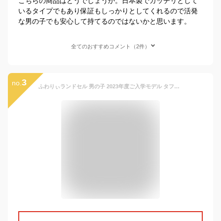
こちらの商品はどうでしょうか。日本製でガッチリとして
いるタイプでもあり保証もしっかりとしてくれるので活発
な男の子でも安心して持てるのではないかと思います。
全てのおすすめコメント（2件）
3
no.
ふわりぃランドセル 男の子 2023年度ご入学モデル タフスタイル タフロックNEO チェストベルト A4フラットファイル対応 タブレットPC対応 クラリーノ 大容量 保証付き 軽量 ブラック 黒 ブルー 青 ネイビー 紺 レッド 赤 360度反射 日本製