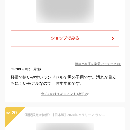
ショップでみる
価格と在庫を
楽天
でチェック
>>
GRNBU(60代・男性)
軽量で使いやすいランドセルで男の子用です。汚れが目立
ちにくいモデルなので、おすすめです。
全てのおすすめコメント
(
3
件)
>
20
no.
《期間限定☆特価》【日本製】2024年 クラリーノ ランドセル 国産 男の子 軽量1060g/A4フラットファイル ブラック/ネイビー/青/赤/緑/ゴールド 81608