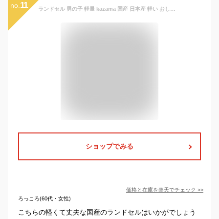
11
no.
ランドセル 男の子 軽量 kazama 国産 日本産 軽い おしゃれ アンティーク調 自動ロック A4フラットファイル対応 6年保証 おまけ付き ランドセルカバー レインカバー 連絡ぶくろ カザマランドセル 2023 ラン活
ショップでみる
価格と在庫を
楽天
でチェック
>>
ろっころ(60代・女性)
こちらの軽くて丈夫な国産のランドセルはいかがでしょう