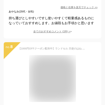
価格と在庫を
楽天
でチェック
>>
あやなみ(20代・女性)
持ち運びとしやすいですし使いやすくて軽量感あるものに
なっていておすすめします。お値段もお手頃かと思います
全てのおすすめコメント
(
2
件)
>
8
no.
【1000円OFFクーポン配布中】ランドセル 天使のはね モデルロイヤル レジオ ノワール 2024年NEWモデル セイバン 男の子 新品 MODEL ROYAL REGIO NOIR シンプル おしゃれ 天使の羽根 天使の羽 日本製 大容量 軽い 耐久性 RND-RG24B-TB