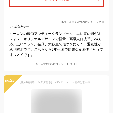
価格と在庫を
Amazon
でチェック
>>
ひなひなみゅー
クーロンの最新アンティークランドセル、黒に青の縁がオ
シャレ、オリジナルデザインで軽量、高級人口皮革、A4対
応、黒いニッケル金具、大容量で傷つきにくく、通気性が
あり防水です。こちらなら6年生まで綺麗なまま使えそうで
オススメです。
全てのおすすめコメント
(
1
件)
>
23
no.
[購入特典ネームタグ付き] バンビーノ 天使のはね＜R＞ 2023 ランドセル 全5色 A4フラット対応 セイバン sb-bambino