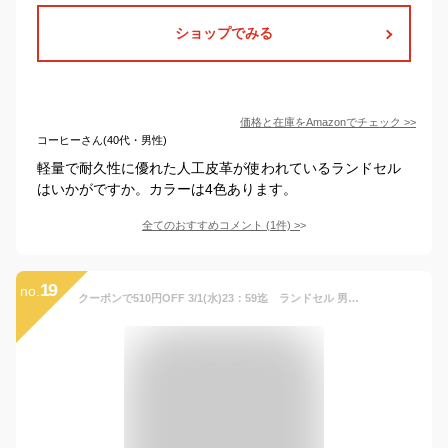
ショップでみる
価格と在庫を
Amazon
でチェック
>>
コーヒーさん(40代・男性)
軽量で耐久性に優れた人工皮革が使われているランドセル
はいかがですか。カラーは4色あります。
全てのおすすめコメント
(
1
件)
>
19
no.
クーポンで510円OFF 3/1(水)23：59迄 ランドセル 男の子 おまけ5点付き かっこいい 送料無料 返品保証 7年保証 自動ロック 国産素材 らんどせる A4フラット 軽い A4クリアファイル Coulomb クーロン 0071 0079 おまけ付き 2023年