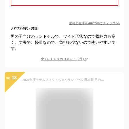
価格と在庫を
Amazon
でチェック
>>
クロス(50代・男性)
男の子向けのランドセルで、ワイド形状なので収納力も高
く、丈夫で、軽量なので、負担も少ないので使いやすいで
す。
全てのおすすめコメント
(
2
件)
>
13
no.
2023年度モデルフィットちゃんランドセル 日本製 男の子用 オリジナルランドセル 【FINEワイド 品番：ARD-009B】6年保証付 A4フラットファイル対応 クラリーノ®タフロックNEO ネオ 傷に強い 丈夫 軽量かつ頑丈/耐傷加工/通気性/自動ロック/防水仕上げ WEB限定雨カバー(黄色) (ブラック/マリンブルー)