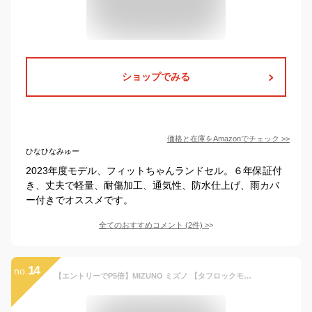
ショップでみる
価格と在庫を
Amazon
でチェック
>>
ひなひなみゅー
2023年度モデル、フィットちゃんランドセル。６年保証付
き、丈夫で軽量、耐傷加工、通気性、防水仕上げ、雨カバ
ー付きでオススメです。
全てのおすすめコメント
(
2
件)
>
14
no.
【エントリーでP5倍】MIZUNO ミズノ 【タフロックモデル】2021年度 送料無料 即納 ランドセル K3JR9011/A4フラットファイル対応/男の子/かっこいい/頑丈/男の子ランドセル/フィットちゃん/タフロック仕様/耐久タイプ