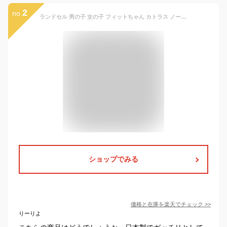
2
no.
ランドセル 男の子 女の子 フィットちゃん カトラス ノーマル おしゃれ 軽い 軽量 赤 青 日本製 ネイビー ブラック ブルー モスグリーン ブラウン ボルドー 入学祝い 小学校 プレゼント かっこいい シンプル 2024 ラン活 送料無料 村瀬鞄行
ショップでみる
価格と在庫を
楽天
でチェック
>>
りーりよ