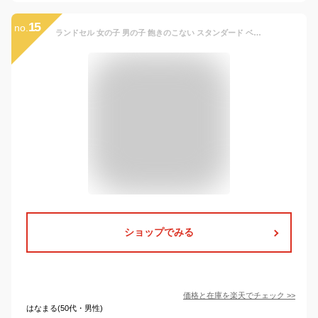
15
no.
ランドセル 女の子 男の子 飽きのこない スタンダード ベーシック 型 デザイン ラベンダー パープル 紫 サックス 水色 ブラック 黒 × レッド 赤 / ブルー 青 人気 ときめき クラシック 7年保証 持ち運びに便利な持ち手付き 安全設計
ショップでみる
価格と在庫を
楽天
でチェック
>>
はなまる(50代・男性)