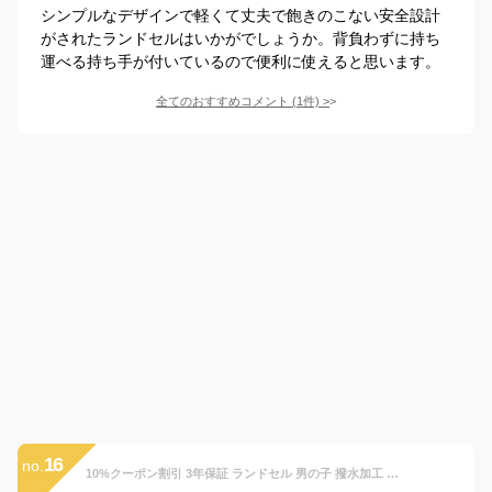
シンプルなデザインで軽くて丈夫で飽きのこない安全設計
がされたランドセルはいかがでしょうか。背負わずに持ち
運べる持ち手が付いているので便利に使えると思います。
全てのおすすめコメント
(
1
件)
>
16
no.
10%クーポン割引 3年保証 ランドセル 男の子 撥水加工 ワイドサイズ 大容量 軽量 高級合皮 大容量A4フラットファイル対応 自動ロック 入学祝い ギフト 型落ち 入学 通学 小学生 バッグ リュック カバン キッズ 学生 プレゼント 軽い PU ブラック ブルー