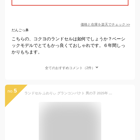
価格と在庫を
楽天
でチェック
>>
だんごっ鼻
こちらの、コクヨのランドセルは如何でしょうか？ベーシ
ックモデルでとてもかっ良くておしゃれです。６年間しっ
かりもちます。
全てのおすすめコメント（2件）
5
no.
ランドセル ふわりぃ グランコンパクト 男の子 2025年 日本製 6年保証 A4フラットファイル対応 クラリーノ 大容量 人気 保証付き 軽量 タブレット収納対応 送料無料 新品 メーカー直送 05-79000