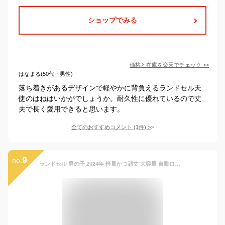
ショップでみる
価格と在庫を
楽天
でチェック
>>
はなまる(50代・男性)
落ち着きがあるデザインで軽やかに背負えるランドセル天
使のはねはいかがでしょうか。耐久性に優れているので丈
夫で長く愛用できると思います。
全てのおすすめコメント
(
1
件)
>
9
no.
ランドセル 男の子 2024年 軽量かつ頑丈 大容量 自動ロック 防水仕上げ ブルー スポーツ感 ジャパンschoolbag 通学 入学お祝い A4フラットファイル対応 小学生通学鞄 6年間保証【Tenacity シリーズ】 【送料無料】【バオバブの願い正規品】