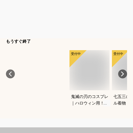
もうすぐ終了
受付中
受付中
鬼滅の刃のコスプレ
七五三の
｜ハロウィン用！キ
ル着物（
ッズのなりきり人気
ワンタッ
衣装のおすすめは？
宅で簡単
きるおす