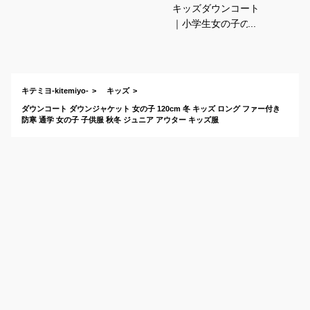
キッズダウンコート
｜小学生女の子のお
しゃれで可愛い子供
コートのおすすめ
は？
キテミヨ-kitemiyo-
キッズ
ダウンコート ダウンジャケット 女の子 120cm 冬 キッズ ロング ファー付き
防寒 通学 女の子 子供服 秋冬 ジュニア アウター キッズ服