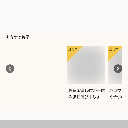
もうすぐ終了
受付中
受付中
最高気温16度の子供
ハロウィ
の服装選び｜ちょう
う子供の
どいい重ね着コーデ
コスプレ
を教えてください
は？