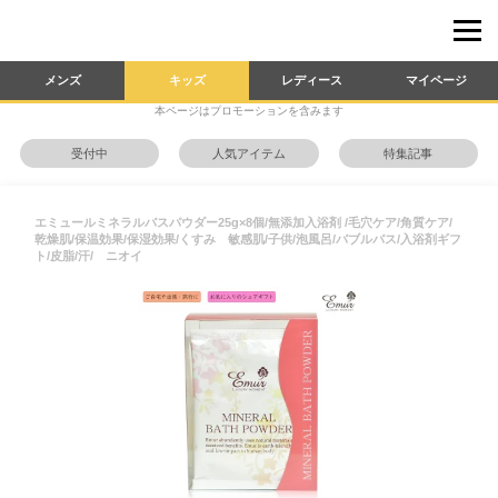
メンズ
キッズ
レディース
マイページ
本ページはプロモーションを含みます
受付中
人気アイテム
特集記事
エミュールミネラルバスパウダー25g×8個/無添加入浴剤 /毛穴ケア/角質ケア/
乾燥肌/保温効果/保湿効果/くすみ 敏感肌/子供/泡風呂/バブルバス/入浴剤ギフ
ト/皮脂/汗/ ニオイ