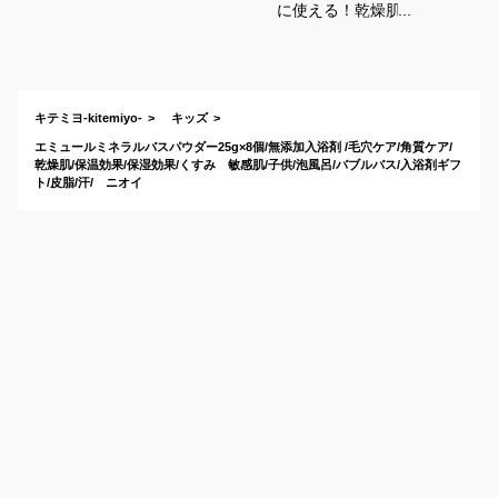
に使える！乾燥肌幼
児の保湿にもいい人
気のおすすめは？
キテミヨ-kitemiyo-
キッズ
エミュールミネラルバスパウダー25g×8個/無添加入浴剤 /毛穴ケア/角質ケア/
乾燥肌/保温効果/保湿効果/くすみ 敏感肌/子供/泡風呂/バブルバス/入浴剤ギフ
ト/皮脂/汗/ ニオイ