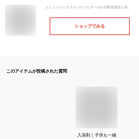
エミュールミネラルバスパウダー25g×8個/無添加入浴剤 /毛穴ケア/角質ケア/乾燥肌/保温効果/保湿効果/くすみ 敏感肌/子供/泡風呂/バブルバス/入浴剤ギフト/皮脂/汗/ ニオイ
ショップでみる
このアイテムが投稿された質問
入浴剤｜子供も一緒