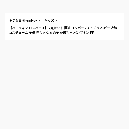
プレ仮装のおすすめ
は？
キテミヨ-kitemiyo-
キッズ
【ハロウィン ロンパース】 2点セット 長袖 ロンパースチュチュ ベビー 衣装
コスチューム 子供 赤ちゃん 女の子 かぼちゃ パンプキン PR