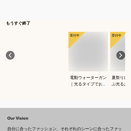
もうすぐ終了
受付中
受付中
電動ウォーターガン
夏祭りに
｜光るタイプでおす
ぶ光るお
すめなのは？
すすめは
Our Vision
自分に合ったファッション、それぞれのシーンに合ったファッ