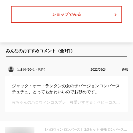
ショップでみる
みんなのおすすめコメント（全
1
件）
はま玲(60代・男性)
2022/08/24
通報
ジャック・オー・ランタンの女の子バージョンロンパース
チュチュ、とってもかわいいのでお勧めです。
赤ちゃんのハロウィンコスプレ｜可愛いすぎる！ベビーコスプレ仮装のおすすめは？
【ハロウィン ロンパース】 2点セット 長袖 ロンパースチュチュ ベビー 衣装 コスチューム 子供 赤ちゃん 女の子 かぼちゃ パンプキン PR