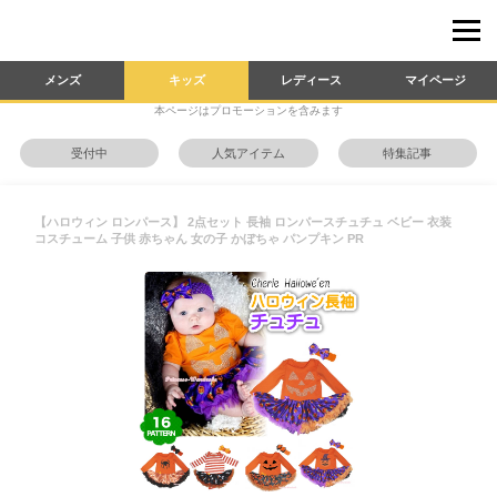
メンズ
キッズ
レディース
マイページ
本ページはプロモーションを含みます
受付中
人気アイテム
特集記事
【ハロウィン ロンパース】 2点セット 長袖 ロンパースチュチュ ベビー 衣装
コスチューム 子供 赤ちゃん 女の子 かぼちゃ パンプキン PR