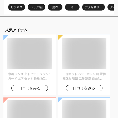
おすすめは？
ビジネス
バッグ/鞄
財布
傘
アクセサリー
ダイ
人気アイテム
水着 メンズ 上下セット ラッシュ
工作キット ペットボトル 船 置物
ガード 上下 セット 長袖 3点セッ
夏休み 宿題 工作 課題 自由研究
ト uvカット uv upf50+ シャツ t
小学校 子供会 低学年 高学年 小
シャツ レギンス 大きいサイズ 紫
学生 作品 提出
口コミをみる
口コミをみる
外線対策 体型カバー サーフィン
シュノーケリング 夏プール 海 海
水浴 サウナ