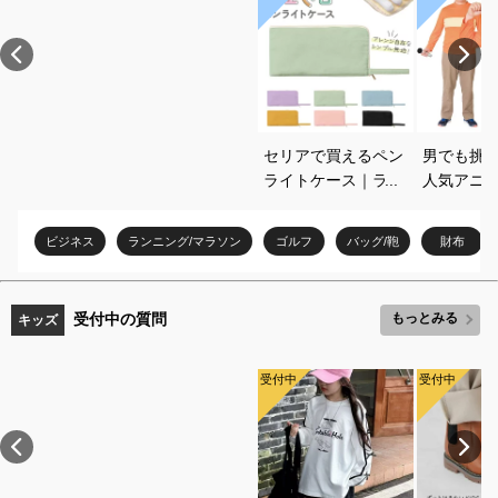
セリアで買えるペン
男でも挑
ライトケース｜ライ
人気アニ
ブ遠征に便利なおす
コスプレ
すめを教えてくださ
すめを教
ビジネス
ランニング/マラソン
ゴルフ
バッグ/鞄
財布
い
い
受付中の質問
もっとみる
キッズ
受付中
受付中