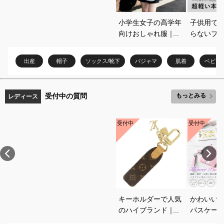
小学生女子の高学年
子供用で
向けおしゃれ服｜ト
らないブ
レンド感のある普段
やすいお
着のおすすめを教え
を教えて
出産
帽子
ソックス/靴下
パジャマ
肌着
ベビー
てください
受付中の質問
もっとみる
レディース
受付中
受付中
キーホルダーで人気
かわいい
のハイブランド｜プ
パスケー
レゼントに喜ばれる
めは？