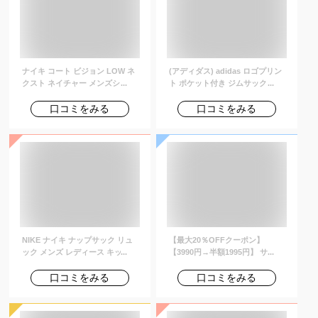
ナイキ コート ビジョン LOW ネ
(アディダス) adidas ロゴプリン
クスト ネイチャー メンズシュー
ト ポケット付き ジムサック
ズ NIKE メンズ シューズ スニー
GYMSACK TREFOIL ブラック /
カー ローカット ライフスタイル
- [並行輸入品]
口コミをみる
口コミをみる
カジュアル 親子コーデ 通勤 通学
通気性 快適 黒 ブラック 23cm-
33cm dh2987-002 【Black_c】
NIKE ナイキ ナップサック リュ
【最大20％OFFクーポン】
ック メンズ レディース キッズ
【3990円→半額1995円】 サング
女の子 高校生 おしゃれ ブランド
ラス メンズ レディース SBG ブ
スポーツ サックパック 黒 グレー
ランド スクエア ブルー クリアレ
口コミをみる
口コミをみる
ピンク 小さめ スポーツバッグ 体
ンズ カラー レンズ 薄い 色 uv ス
育袋 体操着入れ シンプルデザイ
ポーツ 大きめ ブルーレンズ メガ
ン NIKE DC4245-010 Nike
ネ おしゃれ おすすめ