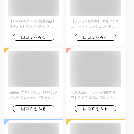
【20%OFFクーポン対象商品】
【クーポン配布中】 水着 メンズ
【洗える】ワンピース オフィス
上下セット ラッシュガード 上下
カジュアル シャツワンピ 上品 き
セット 長袖 3点セット uvカット
れいめ 通勤 レディース ミセス
uv upf50+ フード付き パーカー
口コミをみる
口コミをみる
50代 40代 30代 ママコーデ 大き
uvパーカー uvカットパーカー
いサイズ 半袖 七分袖 フレアスカ
ラッシュパーカー レギンス 大き
ート ロング マキシワンピ シンプ
いサイズ 紫外線対策 体型カバー
ル 体型カバー おしゃれ 春 秋 冬
夏 プール 海 海水浴 サウナ 冷感
黒 紺 即日発送
adidas アディダス オリジナルス
＼楽天1位／【メール便送料無
バッグ ジムサック ブラック ナッ
料】クツワ 文具エプロンバッグ
プサック GYMSACK BK6726
ミニ 【 BE023 】 ウエストポー
チ 仕事用 ウエストバッグ ベルト
口コミをみる
口コミをみる
ポーチ カラビナ ベルト通し メン
ズ レディース ナースポーチ 大容
量 BE023-mail (si1a113)