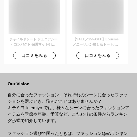
Heritage Gym Drawstring Bag
13L 送料無料
チャイルドシート ジュニアシー
【SALE／25%OFF】Loueme
ト コンパクト 保護マット6ヶ月
メニーリボン推し活トートバッ
1歳 2歳 3歳 12歳まで対応 折りた
グ 大容量 A4 PC 缶バッチ クリ
たみ マット クッション シート
ア うちわ ファスナー アウトフィ
口コミをみる
口コミをみる
軽量 持
ッターラボ バッグ トートバッグ
シルバー ブラック ピンク ホワイ
ト
Our Vision
自分に合ったファッション、それぞれのシーンに合ったファッ
ションを選ぶとき、悩んだことはありませんか？
キテミヨ-kitemiyo-では、様々なシーンに合ったファッションア
イテムを季節や年齢、予算など、こだわりの条件からランキン
グ形式で紹介しています。
ファッション選びで困ったときは、ファッションQ&Aランキン