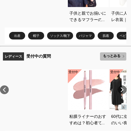
子供と親でお揃いに
子供に人
できるマフラーのお
レ衣装｜
すすめを教えてくだ
選び方と
さい
教えてく
出産
帽子
ソックス/靴下
パジャマ
肌着
ベビー
受付中の質問
もっとみる
レディース
受付中
受付中
粘膜ライナーのおす
60代に似
すめは？初心者でも
のいい喪
使いやすいアイテム
いて教え