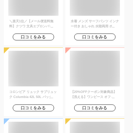
＼楽天1位／【メール便送料無
水着 メンズ サーフパンツ インナ
料】クツワ 文具エプロンバッグ
ー付き おしゃれ 水陸両用 ボード
ミニ 【 BE023 】 ウエストポー
ショーツ 海パン トランクス 黒
チ 仕事用 ウエストバッグ ベルト
白 夏 薄手 膝丈 ひざ丈 ポケット
口コミをみる
口コミをみる
ポーチ カラビナ ベルト通し メン
ウエストゴム ひも付き 裏地付き
ズ レディース ナースポーチ 大容
ボタニカル プール 海水浴 旅行
量 BE023-mail (si1a113)
リゾート スポーツ フィットネス
マリン サーフィン アウトドア レ
ジャー
コロンビア リュック サブリュッ
【20%OFFクーポン対象商品】
ク Columbia 42L 50L バックパ
【洗える】ワンピース オフィス
ック 大型リュック 拡張 林間学校
カジュアル シャツワンピ 上品 き
臨海学校 合宿 大容量 大きめ 旅
れいめ 通勤 レディース ミセス
口コミをみる
口コミをみる
行 キッズ ジュニア 子供 男の子
50代 40代 30代 ママコーデ 大き
女の子 男女兼用 3泊 2泊 アウト
いサイズ 半袖 七分袖 フレアスカ
ドア キャンプ 防災リュック スキ
ート ロング マキシワンピ シンプ
ー 小学生 中学生 撥水 ブランド
ル 体型カバー おしゃれ 春 秋 冬
PU8702
黒 紺 即日発送