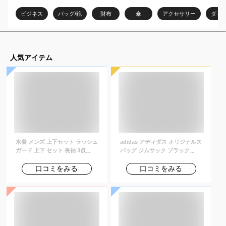
を知りたいです
ビジネス
バッグ/鞄
財布
傘
アクセサリー
ダイ
人気アイテム
水着 メンズ 上下セット ラッシュ
adidas アディダス オリジナルス
ガード 上下 セット 長袖 3点セッ
バッグ ジムサック ブラック ナッ
ト uvカット uv upf50+ シャツ t
プサック GYMSACK BK6726
シャツ レギンス 大きいサイズ 紫
口コミをみる
口コミをみる
外線対策 体型カバー サーフィン
シュノーケリング 夏プール 海 海
水浴 サウナ