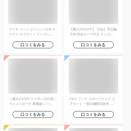
ナイキ コート ビジョン LOW ネ
【最大20%OFF】【3位】浮き輪
クスト ネイチャー メンズシュー
子供 安全ロープ付き キッズ 子ど
ズ NIKE メンズ シューズ スニー
も ベビー 赤ちゃん 新生児 かわ
カー ローカット ライフスタイル
いい 浮き具 浮輪 フロート フロ
口コミをみる
口コミをみる
カジュアル 親子コーデ 通勤 通学
ーター お風呂 水遊び 夏休み 海
通気性 快適 黒 ブラック 23cm-
水浴 海 ビーチ プール アウトド
33cm dh2987-002 【Black_c】
ア用品 水遊びおもちゃ 出産祝い
誕生日 プレゼント ギフト 1歳 2
歳 3歳 4歳 5歳
＼最大3％OFFクーポン＆P2倍／
FILA フィラ スポーツウェア 上
ウエストポーチ 事務服 | バッグ
下セット 一部店舗限定販売 オリ
ユニフォーム 制服 受付 ビジネス
ジナル ラッシュガード付き メン
インフォメーション ガイド コン
ズ フィットネス水着 水着 3点セ
口コミをみる
口コミをみる
シェルジュ ユニホーム 仕事着 接
ット 10分丈 レギンス 大きいサ
客 レディス 女性
イズ サーフパンツ 長袖 コンプレ
ッション M L LL 3L 420919A 送