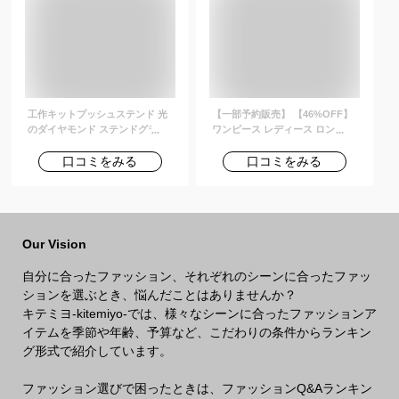
料無料 着後レビューでクーポン
GET
工作キットプッシュステンド 光
【一部予約販売】 【46%OFF】
のダイヤモンド ステンドグラス
ワンピース レディース ロング ス
風 ランプシェード
トレッチ 洗える 上品 きれいめ
セレモニー パーティ 冠婚葬祭 入
口コミをみる
口コミをみる
学式 卒業式 入園式 卒園式 喪服
葬式 お盆 通勤 ビジネス オール
シーズン 春 夏 秋 冬 試着チケッ
ト対象
Our Vision
自分に合ったファッション、それぞれのシーンに合ったファッ
ションを選ぶとき、悩んだことはありませんか？
キテミヨ-kitemiyo-では、様々なシーンに合ったファッションア
イテムを季節や年齢、予算など、こだわりの条件からランキン
グ形式で紹介しています。
ファッション選びで困ったときは、ファッションQ&Aランキン