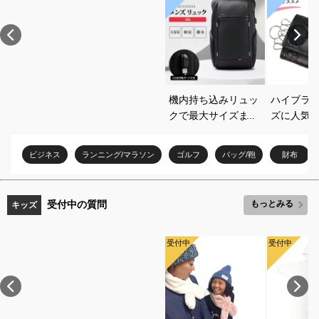
機内持ち込みリュッ
ハイブラ
クで最大サイズまで
ズに人気
使えるおすすめは？
ダーやキ
おすすめ
ビジネス
ランニング/マラソン
ゴルフ
バッグ/鞄
財布
ださい
受付中の質問
もっとみる
キッズ
受付中
受付中