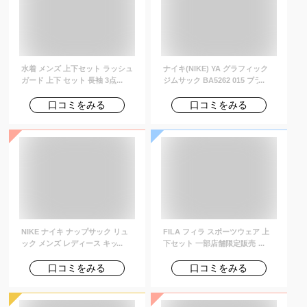
水着 メンズ 上下セット ラッシュ
ナイキ(NIKE) YA グラフィック
ガード 上下 セット 長袖 3点セッ
ジムサック BA5262 015 ブラッ
ト uvカット uv upf50+ シャツ t
ク/ホワイト MISC
シャツ レギンス 大きいサイズ 紫
口コミをみる
口コミをみる
外線対策 体型カバー サーフィン
シュノーケリング 夏プール 海 海
水浴 サウナ
NIKE ナイキ ナップサック リュ
FILA フィラ スポーツウェア 上
ック メンズ レディース キッズ
下セット 一部店舗限定販売 オリ
女の子 高校生 おしゃれ ブランド
ジナル ラッシュガード付き メン
スポーツ サックパック 黒 グレー
ズ フィットネス水着 水着 3点セ
口コミをみる
口コミをみる
ピンク 小さめ スポーツバッグ 体
ット 10分丈 レギンス 大きいサ
育袋 体操着入れ シンプルデザイ
イズ サーフパンツ 長袖 コンプレ
ン NIKE DC4245-010 Nike
ッション M L LL 3L 420919A 送