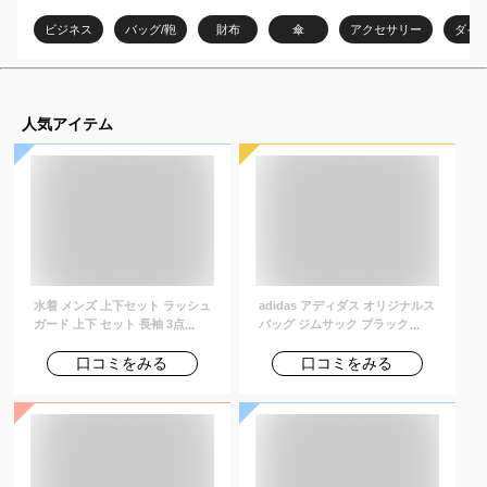
おすすめは？
ビジネス
バッグ/鞄
財布
傘
アクセサリー
ダイ
人気アイテム
水着 メンズ 上下セット ラッシュ
adidas アディダス オリジナルス
ガード 上下 セット 長袖 3点セッ
バッグ ジムサック ブラック ナッ
ト uvカット uv upf50+ シャツ t
プサック GYMSACK BK6726
シャツ レギンス 大きいサイズ 紫
口コミをみる
口コミをみる
外線対策 体型カバー サーフィン
シュノーケリング 夏プール 海 海
水浴 サウナ