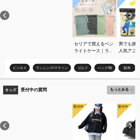
セリアで買えるペン
男でも挑
ライトケース｜ライ
人気アニ
ブ遠征に便利なおす
コスプレ
すめを教えてくださ
すめを教
ビジネス
ランニング/マラソン
ゴルフ
バッグ/鞄
財布
い
い
受付中の質問
もっとみる
キッズ
受付中
受付中