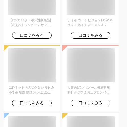
【20%OFFクーポン対象商品】
ナイキ コート ビジョン LOW ネ
【洗える】ワンピース オフィス
クスト ネイチャー メンズシュー
カジュアル シャツワンピ 上品 き
ズ NIKE メンズ シューズ スニー
れいめ 通勤 レディース ミセス
カー ローカット ライフスタイル
口コミをみる
口コミをみる
50代 40代 30代 ママコーデ 大き
カジュアル 親子コーデ 通勤 通学
いサイズ 半袖 七分袖 フレアスカ
通気性 快適 黒 ブラック 23cm-
ート ロング マキシワンピ シンプ
33cm dh2987-002 【Black_c】
ル 体型カバー おしゃれ 春 秋 冬
黒 紺 即日発送
工作キット うみのとけい 夏休み
＼楽天1位／【メール便送料無
小学生 宿題 簡単 木 木工 工作 セ
料】クツワ 文具エプロンバッグ
ット 工作 キット 幼児 小学生 低
ミニ 【 BE023 】 ウエストポー
学年 男の子 女の子 木製 子ども
チ 仕事用 ウエストバッグ ベルト
口コミをみる
口コミをみる
会 自由研究 工作教室 ワークショ
ポーチ カラビナ ベルト通し メン
ップ イベント 販促 まとめ買い
ズ レディース ナースポーチ 大容
木の工作 アイスタジオウッズ
量 BE023-mail (si1a113)
A37