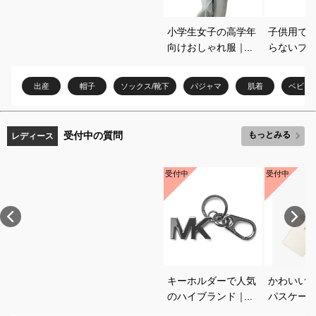
小学生女子の高学年
子供用で
向けおしゃれ服｜ト
らないブ
レンド感のある普段
やすいお
着のおすすめを教え
を教えて
出産
帽子
ソックス/靴下
パジャマ
肌着
ベビー
てください
受付中の質問
もっとみる
レディース
受付中
受付中
キーホルダーで人気
かわいい
のハイブランド｜プ
パスケー
レゼントに喜ばれる
めは？