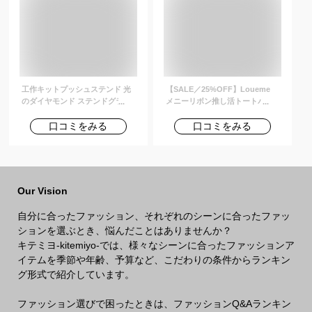
Heritage Gym Drawstring Bag
料無料 着後レビューでクーポン
13L 送料無料
GET
工作キットプッシュステンド 光
【SALE／25%OFF】Loueme
のダイヤモンド ステンドグラス
メニーリボン推し活トートバッ
風 ランプシェード
グ 大容量 A4 PC 缶バッチ クリ
ア うちわ ファスナー アウトフィ
口コミをみる
口コミをみる
ッターラボ バッグ トートバッグ
シルバー ブラック ピンク ホワイ
ト
Our Vision
自分に合ったファッション、それぞれのシーンに合ったファッ
ションを選ぶとき、悩んだことはありませんか？
キテミヨ-kitemiyo-では、様々なシーンに合ったファッションア
イテムを季節や年齢、予算など、こだわりの条件からランキン
グ形式で紹介しています。
ファッション選びで困ったときは、ファッションQ&Aランキン